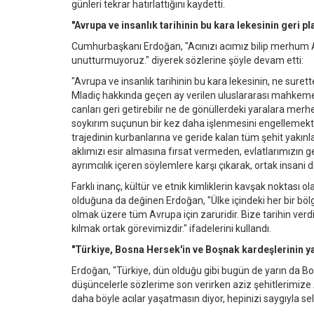
günleri tekrar hatırlattığını kaydetti.
"Avrupa ve insanlık tarihinin bu kara lekesinin geri
Cumhurbaşkanı Erdoğan, "Acınızı acımız bilip merhum A
unutturmuyoruz." diyerek sözlerine şöyle devam etti:
"Avrupa ve insanlık tarihinin bu kara lekesinin, ne sur
Mladiç hakkında geçen ay verilen uluslararası mahkeme 
canları geri getirebilir ne de gönüllerdeki yaralara merhe
soykırım suçunun bir kez daha işlenmesini engellemekte
trajedinin kurbanlarına ve geride kalan tüm şehit yakın
aklımızı esir almasına fırsat vermeden, evlatlarımızın 
ayrımcılık içeren söylemlere karşı çıkarak, ortak insan
Farklı inanç, kültür ve etnik kimliklerin kavşak noktası
olduğuna da değinen Erdoğan, "Ülke içindeki her bir bölge
olmak üzere tüm Avrupa için zaruridir. Bize tarihin ver
kılmak ortak görevimizdir." ifadelerini kullandı.
"Türkiye, Bosna Hersek'in ve Boşnak kardeşlerinin y
Erdoğan, "Türkiye, dün olduğu gibi bugün de yarın da 
düşüncelerle sözlerime son verirken aziz şehitlerimize 
daha böyle acılar yaşatmasın diyor, hepinizi saygıyla se