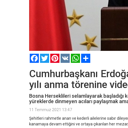
Facebook
Twitter
Pinterest
VK
WhatsApp
Paylaş
Cumhurbaşkanı Erdoğan
yılı anma törenine vid
Bosna Herseklileri selamlayarak başladığı
yüreklerde dinmeyen acıları paylaşmak amacıy
11 Temmuz 2021 13:47
Şehitleri rahmetle anan ve kederli ailelerine sabır dile
kanamaya devam ettiğini ve ortaya çıkarılan her mezar, e