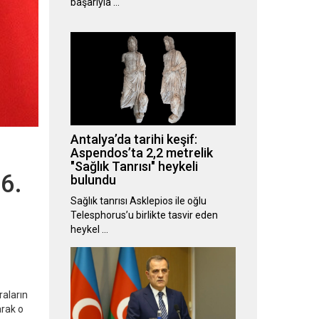
başarıyla …
Antalya’da tarihi keşif:
Aspendos’ta 2,2 metrelik
"Sağlık Tanrısı" heykeli
6.
bulundu
Sağlık tanrısı Asklepios ile oğlu
Telesphorus’u birlikte tasvir eden
heykel …
raların
arak o