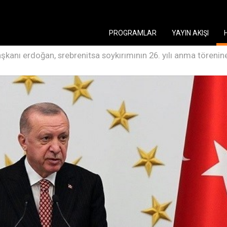
PROGRAMLAR
YAYIN AKIŞI
kanı erdoğan, srebrenitsa soykırımının 26. yılı anma töreni