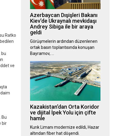
Azerbaycan Dışişleri Bakanı
Kiev’de Ukraynalı mevkidaşı
Andrey Sibiga ile bir araya
geldi
usu Ratko
ybedilen
Görüşmelerin ardından düzenlenen
ortak basın toplantısında konuşan
n bu
Bayramov, …
ın
iddet ve
aşta
ı daim
Kazakistan’dan Orta Koridor
ve dijital İpek Yolu için çifte
. Bu
hamle
 bir
Kurık Limanı modernize edildi, Hazar
altından fiber hat döşendi.