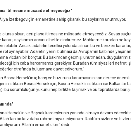
 plana itilmesine müsaade etmeyeceğiz"
liya İzetbegoviç'in emanetine sahip çıkarak, bu soykırımı unutmuyor,
ette olursa olsun, geri plana itilmesine müsaade etmeyeceğiz. Savaş suçl
kararı, soykırımın acısını elbette dindiremez. Mahkeme kararları ne ka
m olabilir. Ancak, adaletin tecellisi yolunda alınan bu ve benzeri kararlar,
 rol oynayabilir. Adaletin yerini bulması da Avrupa'nın kalbinde yaşana
larına vicdani bir borçtur. Bu bakımdan geçmişi unutmadan, duygularımız
geleceği için çaba harcamamız gerekiyor. Buradan tüm siyasileri nefret, ş
i değerler etrafında buluşmaya davet ediyorum."
 olan Bosna Hersek'in iç barış ve huzurunu korumasının son derece önemli
nin istikrarı Bosna Hersek için, Bosna Hersek'in istikrarı ise Balkanlar b
diği bu sorumluluğun yükünü hep birlikte taşımak ve bu topraklarda barış
anında"
Bosna Hersek'in ve Boşnak kardeşlerinin yanında olmaya devam edecektir
Allah'tan bir kez daha rahmet niyaz ediyorum. Rabb'im sizlere ve bizlere
lamlıyorum. Allah'a emanet olun." dedi.