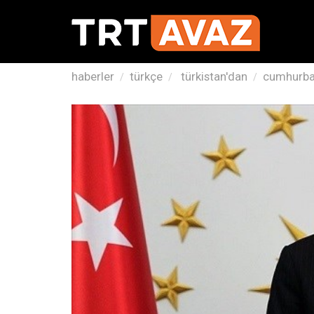
haberler
türkçe
türkistan'dan
cumhurbaş