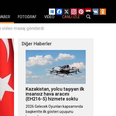
Facebook
X
Instagram
Pinterest
YouTube
VK
Odnok
HABER
FOTOĞRAF
VIDEO
CANLI İZLE
ne video mesaj gönderdi
Diğer Haberler
Kazakistan, yolcu taşıyan ilk
insansız hava aracını
(EH216-S) hizmete soktu
2026 Gelecek Oyunları kapsamında
başkentte ilk gösteri uçuşunu