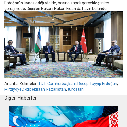
Erdoğan'ın konakladığı otelde, basına kapalı gerçekleştirilen
görüşmede, Dışişleri Bakanı Hakan Fidan da hazır bulundu.
Anahtar Kelimeler:
TDT
,
Cumhurbaşkanı
,
Recep Tayyip Erdoğan
,
Mirziyoyev
,
özbekistan
,
kazakistan
,
türkistan
,
Diğer Haberler