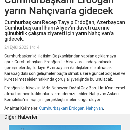
yarın Nahçıvan'a gidecek
Cumhurbaşkanı Recep Tayyip Erdoğan, Azerbaycan
Cumhurbaşkanı İlham Aliyev’in daveti üzerine
günübirlik çalışma ziyareti için yarın Nahçıvan'a
gidecek.
24 Eylül 2023 14:14
Cumhurbaşkanlığı İletişim Başkanlığından yapılan açıklamaya
göre, Cumhurbaşkanı Erdoğan ile Aliyev arasında yapılacak
görüşmelerde, Türkiye-Azerbaycan ikili ilişkileri ele alınacak,
Karabağ’daki son gelişmeler başta olmak üzere güncel bölgesel ve
küresel meseleler hakkında görüş alışverişinde bulunulacak.
Erdoğan ile Aliyev'in, Iğdır-Nahçıvan Doğal Gaz Boru Hattı’nın temel
atma törenine katılmaları ve modernize edilen Nahçıvan Askeri
Kompleksi'nin açılışını gerçekleştirmeleri öngörülüyor.
Anahtar Kelimeler:
Cumhurbaşkanı Erdoğan
,
Nahçıvan
,
Diğer Haberler