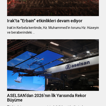
Irak'ta ''Erbain'' etkinlikleri devam ediyor
Irak'ın Kerbela kentinde, Hz. Muhammed'in torunu Hz. Hüseyin
ve beraberindeki …
ASELSAN’dan 2026’nın İlk Yarısında Rekor
Büyüme