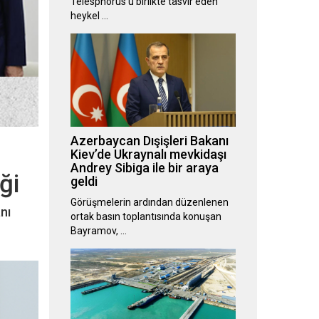
Telesphorus’u birlikte tasvir eden
heykel …
Azerbaycan Dışişleri Bakanı
Kiev’de Ukraynalı mevkidaşı
Andrey Sibiga ile bir araya
ği
geldi
Görüşmelerin ardından düzenlenen
nı
ortak basın toplantısında konuşan
Bayramov, …