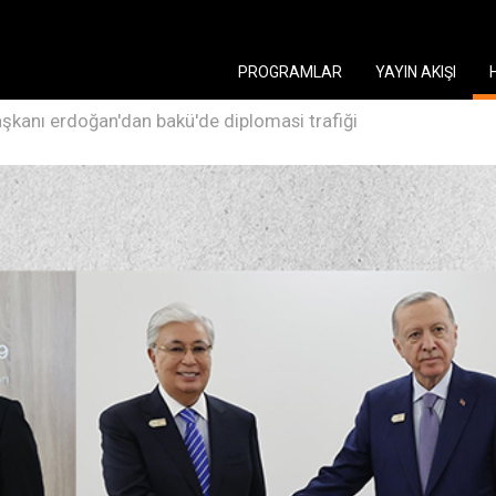
PROGRAMLAR
YAYIN AKIŞI
kanı erdoğan'dan bakü'de diplomasi trafiği