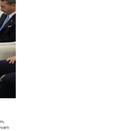
ım,
 devam