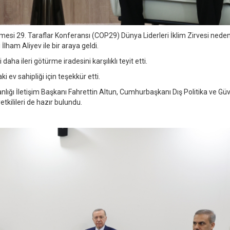
şmesi 29. Taraflar Konferansı (COP29) Dünya Liderleri İklim Zirvesi neden
am Aliyev ile bir araya geldi.
 daha ileri götürme iradesini karşılıklı teyit etti.
v sahipliği için teşekkür etti.
ığı İletişim Başkanı Fahrettin Altun, Cumhurbaşkanı Dış Politika ve Güv
etkilileri de hazır bulundu.