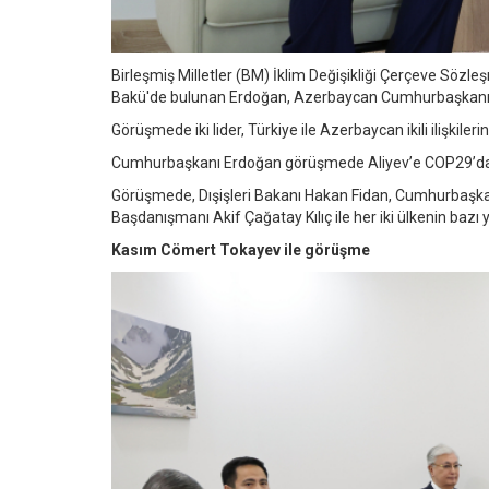
Birleşmiş Milletler (BM) İklim Değişikliği Çerçeve Sözle
Bakü'de bulunan Erdoğan, Azerbaycan Cumhurbaşkanı İlh
Görüşmede iki lider, Türkiye ile Azerbaycan ikili ilişkilerini
Cumhurbaşkanı Erdoğan görüşmede Aliyev’e COP29’daki e
Görüşmede, Dışişleri Bakanı Hakan Fidan, Cumhurbaşkanl
Başdanışmanı Akif Çağatay Kılıç ile her iki ülkenin bazı y
Kasım Cömert Tokayev ile görüşme