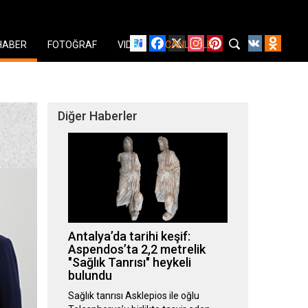
Facebook
X
Instagram
Pinterest
YouTube
VK
Odnok
HABER
FOTOĞRAF
VIDEO
CANLI İZLE
Diğer Haberler
Antalya’da tarihi keşif:
Aspendos’ta 2,2 metrelik
"Sağlık Tanrısı" heykeli
bulundu
Sağlık tanrısı Asklepios ile oğlu