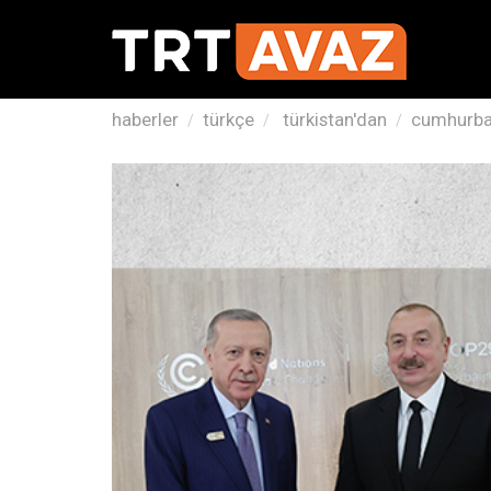
haberler
türkçe
türkistan'dan
cumhurbaş