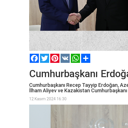
Facebook
Twitter
Pinterest
VK
WhatsApp
Paylaş
Cumhurbaşkanı Erdoğan
Cumhurbaşkanı Recep Tayyip Erdoğan, Aze
İlham Aliyev ve Kazakistan Cumhurbaşkanı 
12 Kasım 2024 16:30