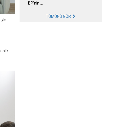
BP’nin …
TÜMÜNÜ GÖR
iyle
enlik