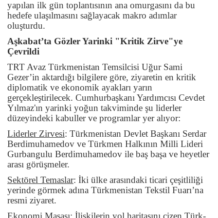
yapılan ilk gün toplantısının ana omurgasını da bu
hedefe ulaşılmasını sağlayacak makro adımlar
oluşturdu.
Aşkabat’ta Gözler Yarinki "Kritik Zirve"ye
Çevrildi
TRT Avaz Türkmenistan Temsilcisi Uğur Sami
Gezer’in aktardığı bilgilere göre, ziyaretin en kritik
diplomatik ve ekonomik ayakları yarın
gerçekleştirilecek. Cumhurbaşkanı Yardımcısı Cevdet
Yılmaz'ın yarinki yoğun takviminde şu liderler
düzeyindeki kabuller ve programlar yer alıyor:
Liderler Zirvesi
:
Türkmenistan Devlet Başkanı Serdar
Berdimuhamedov ve Türkmen Halkının Milli Lideri
Gurbangulu Berdimuhamedov ile baş başa ve heyetler
arası görüşmeler.
Sektörel Temaslar
:
İki ülke arasındaki ticari çeşitliliği
yerinde görmek adına Türkmenistan Tekstil Fuarı’na
resmi ziyaret.
Ekonomi Masası
:
İlişkilerin yol haritasını çizen Türk-