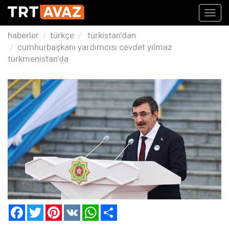
Toggl
navig
haberler
türkçe
türkistan'dan
cumhurbaşkanı yardımcısı cevdet yılmaz
türkmenistan’da
Facebook
Twitter
Pinterest
VK
WhatsApp
Paylaş