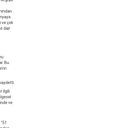
ımından
dünyaya
i ve çok
e dair
nu
ar. Bu
n'ın
kaydetti:
ilgili
ölgesel
yinde ve
 "51