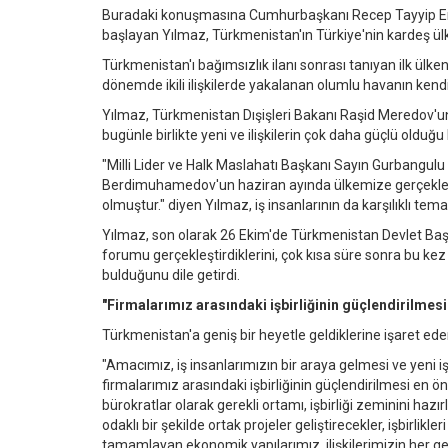
Buradaki konuşmasına Cumhurbaşkanı Recep Tayyip Erdo
başlayan Yılmaz, Türkmenistan'ın Türkiye'nin kardeş ülk
Türkmenistan'ı bağımsızlık ilanı sonrası tanıyan ilk ülke
dönemde ikili ilişkilerde yakalanan olumlu havanın kendil
Yılmaz, Türkmenistan Dışişleri Bakanı Raşid Meredov'un b
bugünle birlikte yeni ve ilişkilerin çok daha güçlü olduğu
"Milli Lider ve Halk Maslahatı Başkanı Sayın Gurbangu
Berdimuhamedov'un haziran ayında ülkemize gerçekleştir
olmuştur." diyen Yılmaz, iş insanlarının da karşılıklı temasl
Yılmaz, son olarak 26 Ekim'de Türkmenistan Devlet Baş
forumu gerçekleştirdiklerini, çok kısa süre sonra bu kez
bulduğunu dile getirdi.
"Firmalarımız arasındaki işbirliğinin güçlendirilmes
Türkmenistan'a geniş bir heyetle geldiklerine işaret ed
"Amacımız, iş insanlarımızın bir araya gelmesi ve yeni işbi
firmalarımız arasındaki işbirliğinin güçlendirilmesi en 
bürokratlar olarak gerekli ortamı, işbirliği zeminini hazı
odaklı bir şekilde ortak projeler geliştirecekler, işbirlikl
tamamlayan ekonomik yapılarımız, ilişkilerimizin her g