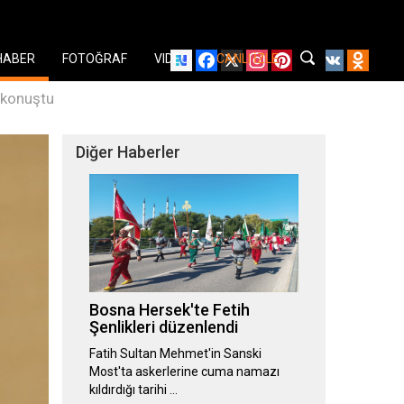
Facebook
X
Instagram
Pinterest
YouTube
VK
Odnok
HABER
FOTOĞRAF
VIDEO
CANLI İZLE
 konuştu
Diğer Haberler
Bosna Hersek'te Fetih
Şenlikleri düzenlendi
Fatih Sultan Mehmet'in Sanski
Most'ta askerlerine cuma namazı
kıldırdığı tarihi …