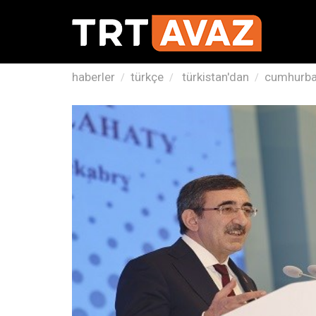
haberler
türkçe
türkistan'dan
cumhurbaş