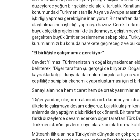
düzeylerde yoğun bir şekilde ele aldık, tartıştık. Kanıt
konumundaki Türkmenistan ile Asya ve Avrupa arasında 
işbirliği yapması gerektiğine inanıyoruz. Bir taraftan da
ulaştırılmasında işbirliği yapmaya hazırız. Gerek Türkm
büyük ölçekli projeleri birlikte üstlenmeye, geliştirm
gerçekten büyük ümitler beslememe sebep oldu. Türkiye'
kurumlarımızı bu konuda harekete geçireceğiz ve bu ko
"El birliğiyle çalışmamız gerekiyor"
Cevdet Yılmaz, Türkmenistan'ın doğal kaynaklardan elde 
belirterek, "Diğer taraftan şu gerçeği de biliyoruz. Doğal 
kaynaklarla ilgili dünyada da malum birçok tartışma var
çeşitliliğe sahip bir ekonomik yapı oluşturması için el bir
Sanayi alanında hem ticaret hem de ortak yatırımlar anlam
"Diğer yandan, ulaştırma alanında orta koridor yine strate
ülkelerle çalışmaya devam ediyoruz. Lojistik ulaşım kon
anlamda da yaptığımız işbirlikleri çok önemli. Bir tara
farklı düzeylerde devam ederken diğer taraftan Türk Devle
Türkmenistan'ın gözlemci üye olarak bu platforma katı
Müteahhitlik alanında Türkiye'nin dünyada en çok proje