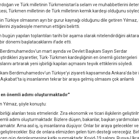
ğan ve Türk milletinin Türkmenistan'a selam ve muhabbetlerini ilete
esi, Türkmen milletinin de Türk milletinin kemik kardeşi olduğunu söyled
nin Türkiye olmasının ayrı bir gurur kaynağı olduğunu dile getiren Yılmaz,
erini ziyadesiyle memnun ettiğini belirtti.
ugün yapılan toplantıları tarihi bir aşama olarak nitelendirdiğini aktara
 bir dönemi başlatacaklarını ifade etti.
lu Berdimuhamedov'un mart ayında ve Devlet Başkanı Sayın Serdar
dikleri ziyaretler, Türk-Türkmen kardeşliğinin en önemli göstergeleri
arını artırarak yeni işbirliği kapıları açmasını teşvik ettiklerini söyledi.
kanı Berdimuhamedov'un Türkiye'yi ziyareti kapsamında Ankara'da bir 
 Aşkabat'ta iş insanlarının tekrar bir araya gelmiş olmasını çok anlamlı
i en önemli adımı oluşturmaktadır"
en Yılmaz, şöyle konuştu:
rliği alanları tesis etmeleridir. Zira ekonomik ve ticari ilişkilerin geliştir
önemli adımı oluşturmaktadır. Bizlere düşen, bakanlar, başkan yardımcıları
rlamaktır. Ama asıl iş, iş insanlarına düşüyor. Onlar bir araya gelecekler v
eri geliştirecekler. Biz de onlara elimizden gelen tüm desteği vereceğiz. Birb
eçen gün derinleşmesine katkı sunmaktadır. Kovid-19 salgını, Rusya-Ukr