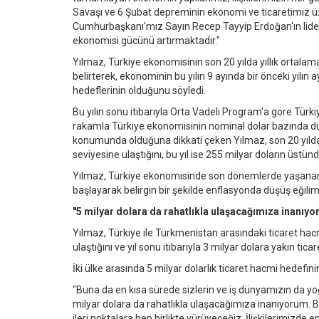
Savaşı ve 6 Şubat depreminin ekonomi ve ticaretimiz üze
Cumhurbaşkanı'mız Sayın Recep Tayyip Erdoğan'ın li
ekonomisi gücünü artırmaktadır."
Yılmaz, Türkiye ekonomisinin son 20 yılda yıllık ortalam
belirterek, ekonominin bu yılın 9 ayında bir önceki yıl
hedeflerinin olduğunu söyledi.
Bu yılın sonu itibarıyla Orta Vadeli Program'a göre Tür
rakamla Türkiye ekonomisinin nominal dolar bazında dün
konumunda olduğuna dikkati çeken Yılmaz, son 20 yılda i
seviyesine ulaştığını, bu yıl ise 255 milyar doların üstünd
Yılmaz, Türkiye ekonomisinde son dönemlerde yaşanan e
başlayarak belirgin bir şekilde enflasyonda düşüş eğilim
"5 milyar dolara da rahatlıkla ulaşacağımıza inanıyo
Yılmaz, Türkiye ile Türkmenistan arasındaki ticaret hacmi
ulaştığını ve yıl sonu itibarıyla 3 milyar dolara yakın tica
İki ülke arasında 5 milyar dolarlık ticaret hacmi hedefi
"Buna da en kısa sürede sizlerin ve iş dünyamızın da y
milyar dolara da rahatlıkla ulaşacağımıza inanıyorum. 
ileri noktalara hep birlikte yürüyeceğiz. İlişkilerimizde 