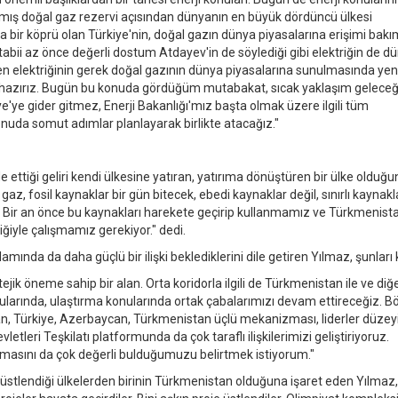
lanmış doğal gaz rezervi açısından dünyanın en büyük dördüncü ülkesi
bir köprü olan Türkiye'nin, doğal gazın dünya piyasalarına erişimi bak
 tabii az önce değerli dostum Atdayev'in de söylediği gibi elektriğin de 
en elektriğinin gerek doğal gazının dünya piyasalarına sunulmasında yen
eye hazırız. Bugün bu konuda gördüğüm mutabakat, sıcak yaklaşım geleceğ
ye gider gitmez, Enerji Bakanlığı'mız başta olmak üzere ilgili tüm
nuda somut adımlar planlayarak birlikte atacağız."
ettiği geliri kendi ülkesine yatıran, yatırıma dönüştüren bir ülke olduğu
gaz, fosil kaynaklar bir gün bitecek, ebedi kaynaklar değil, sınırlı kaynakl
. Bir an önce bu kaynakları harekete geçirip kullanmamız ve Türkmenista
liğiyle çalışmamız gerekiyor." dedi.
ında da daha güçlü bir ilişki beklediklerini dile getiren Yılmaz, şunları 
jik öneme sahip bir alan. Orta koridorla ilgili de Türkmenistan ile ve diğer 
ularında, ulaştırma konularında ortak çabalarımızı devam ettireceğiz. B
ftan, Türkiye, Azerbaycan, Türkmenistan üçlü mekanizması, liderler düze
tleri Teşkilatı platformunda da çok taraflı ilişkilerimizi geliştiriyoruz.
lmasını da çok değerli bulduğumuzu belirtmek istiyorum."
 üstlendiği ülkelerden birinin Türkmenistan olduğuna işaret eden Yılmaz,