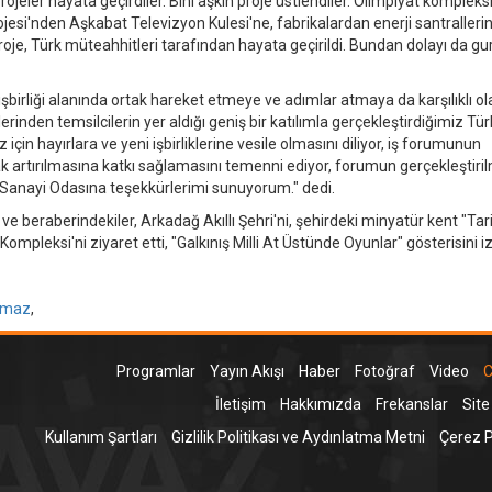
jeler hayata geçirdiler. Bini aşkın proje üstlendiler. Olimpiyat komplek
si'nden Aşkabat Televizyon Kulesi'ne, fabrikalardan enerji santrallerine
oje, Türk müteahhitleri tarafından hayata geçirildi. Bundan dolayı da gu
işbirliği alanında ortak hareket etmeye ve adımlar atmaya da karşılıklı ol
lerinden temsilcilerin yer aldığı geniş bir katılımla gerçekleştirdiğimiz Tür
in hayırlara ve yeni işbirliklerine vesile olmasını diliyor, iş forumunun
olarak artırılmasına katkı sağlamasını temenni ediyor, forumun gerçekleştir
 Sanayi Odasına teşekkürlerimi sunuyorum." dedi.
beraberindekiler, Arkadağ Akıllı Şehri'ni, şehirdeki minyatür kent "Tari
mpleksi'ni ziyaret etti, "Galkınış Milli At Üstünde Oyunlar" gösterisini iz
lmaz
,
Programlar
Yayın Akışı
Haber
Fotoğraf
Video
C
İletişim
Hakkımızda
Frekanslar
Site
Kullanım Şartları
Gizlilik Politikası ve Aydınlatma Metni
Çerez Po