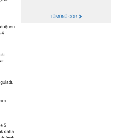
TÜMÜNÜ GÖR
yüdüğünü
4,4
isi
lar
guladı.
lara
le 5
rak daha
 değişik