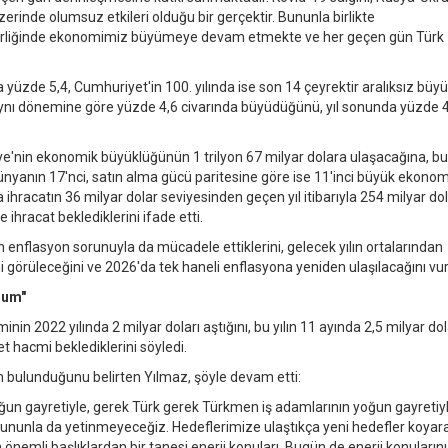
rinde olumsuz etkileri olduğu bir gerçektir. Bununla birlikte
derliğinde ekonomimiz büyümeye devam etmekte ve her geçen gün Türk
a yüzde 5,4, Cumhuriyet'in 100. yılında ise son 14 çeyrektir aralıksız bü
ın aynı dönemine göre yüzde 4,6 civarında büyüdüğünü, yıl sonunda yüzde 
kiye'nin ekonomik büyüklüğünün 1 trilyon 67 milyar dolara ulaşacağına, bu
yanın 17'nci, satın alma gücü paritesine göre ise 11'inci büyük ekonom
hracatın 36 milyar dolar seviyesinden geçen yıl itibarıyla 254 milyar do
e ihracat beklediklerini ifade etti.
nflasyon sorunuyla da mücadele ettiklerini, gelecek yılın ortalarından
i görüleceğini ve 2026'da tek haneli enflasyona yeniden ulaşılacağını vur
rum"
nin 2022 yılında 2 milyar doları aştığını, bu yılın 11 ayında 2,5 milyar do
ret hacmi beklediklerini söyledi.
nin bulunduğunu belirten Yılmaz, şöyle devam etti:
oğun gayretiyle, gerek Türk gerek Türkmen iş adamlarının yoğun gayretiy
Bununla da yetinmeyeceğiz. Hedeflerimize ulaştıkça yeni hedefler koya
en önemli başlıklardan bir tanesi enerji konuları. Bugün de enerji konularını