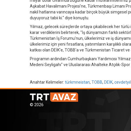
milyar dolar civarında bugüne kadar müteahhitlerimiz pro
Aşkabat Havalimanı Projesi'ne, Türkmenbaşı Limanı Proje
nakil hatlarına varıncaya kadar birçok büyük simgesel pr
duyuyoruz tabii ki." diye konuştu.
Yılmaz, gelecek süreçlerde ortaya çıkabilecek her türlü 
karar verdiklerini belirterek, "İş dünyamızın farklı sektör
Türkmenistan İş Forumu'nun, ülkelerimiz ve iş dünyamız iç
ülkelerimiz için yeni fırsatlara, yatırımların karşılıklı 
katkısı olan DEİK'e, TOBB'a ve Türkmenistan Ticaret ve
Programın ardından Cumhurbaşkanı Yardımcısı Yılmaz ve 
Medeni Seyligahı" ve Uluslararası Ahalteke Atçılık-Spor Ko
Anahtar Kelimeler:
türkmneistan
,
TOBB
,
DEİK
,
cevdetyı
© 2026