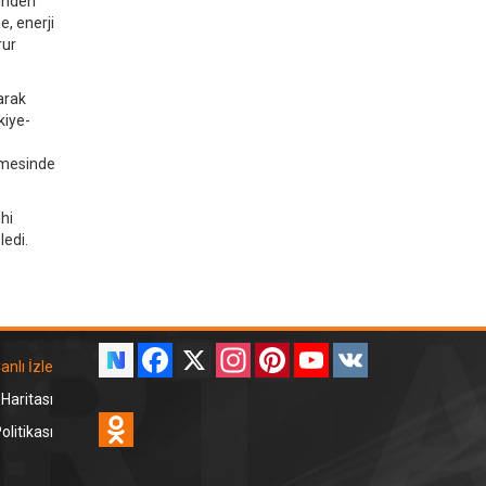
sinden
, enerji
rur
arak
kiye-
ilmesinde
hi
ledi.
Facebook
X
Instagram
Pinterest
YouTube
VK
anlı İzle
 Haritası
Odnoklassniki
litikası