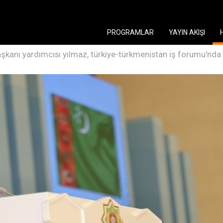
PROGRAMLAR
YAYIN AKIŞI
kanı yardımcısı yılmaz, türkiye-türkmenistan iş forumu'nda