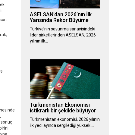
rek
i.
ASELSAN’dan 2026’nın İlk
Yarısında Rekor Büyüme
 son
Türkiye’nin savunma sanayisindeki
rak,
lider şirketlerinden ASELSAN, 2026
yılının ilk…
iş
Türkmenistan Ekonomisi
istikrarlı bir şekilde büyüyor
ilmesinde
,
Türkmenistan ekonomisi, 2026 yılının
e sonuç
ilk yedi ayında sergilediği yüksek …
irini
ayna