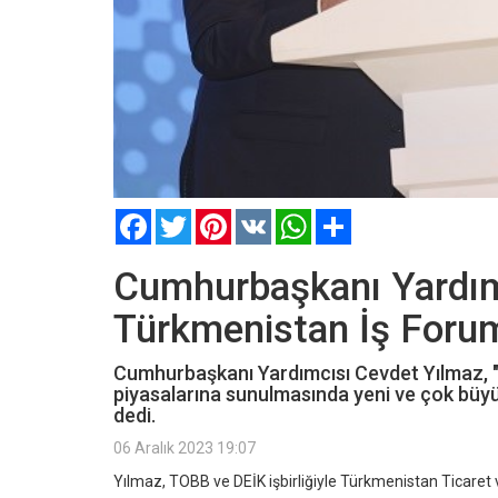
Facebook
Twitter
Pinterest
VK
WhatsApp
Paylaş
Cumhurbaşkanı Yardımc
Türkmenistan İş Foru
Cumhurbaşkanı Yardımcısı Cevdet Yılmaz, "
piyasalarına sunulmasında yeni ve çok büyük 
dedi.
06 Aralık 2023 19:07
Yılmaz, TOBB ve DEİK işbirliğiyle Türkmenistan Ticaret