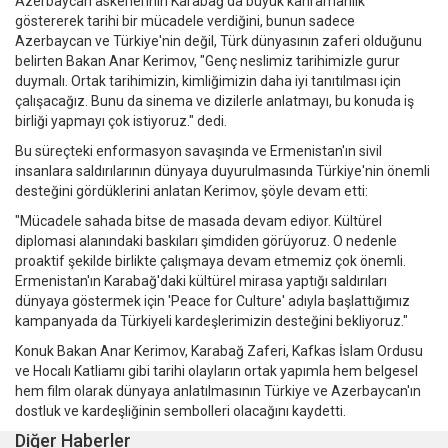
Azerbaycan askerlerinin Karabağ'da büyük kahramanlık
göstererek tarihi bir mücadele verdiğini, bunun sadece
Azerbaycan ve Türkiye'nin değil, Türk dünyasının zaferi olduğunu
belirten Bakan Anar Kerimov, "Genç neslimiz tarihimizle gurur
duymalı. Ortak tarihimizin, kimliğimizin daha iyi tanıtılması için
çalışacağız. Bunu da sinema ve dizilerle anlatmayı, bu konuda iş
birliği yapmayı çok istiyoruz." dedi.
Bu süreçteki enformasyon savaşında ve Ermenistan'ın sivil
insanlara saldırılarının dünyaya duyurulmasında Türkiye'nin önemli
desteğini gördüklerini anlatan Kerimov, şöyle devam etti:
"Mücadele sahada bitse de masada devam ediyor. Kültürel
diplomasi alanındaki baskıları şimdiden görüyoruz. O nedenle
proaktif şekilde birlikte çalışmaya devam etmemiz çok önemli.
Ermenistan'ın Karabağ'daki kültürel mirasa yaptığı saldırıları
dünyaya göstermek için 'Peace for Culture' adıyla başlattığımız
kampanyada da Türkiyeli kardeşlerimizin desteğini bekliyoruz."
Konuk Bakan Anar Kerimov, Karabağ Zaferi, Kafkas İslam Ordusu
ve Hocalı Katliamı gibi tarihi olayların ortak yapımla hem belgesel
hem film olarak dünyaya anlatılmasının Türkiye ve Azerbaycan'ın
dostluk ve kardeşliğinin sembolleri olacağını kaydetti.
Diğer Haberler