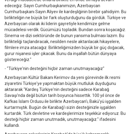
edeceğiz. Sayın Cumhurbaşkanımızın, Azerbaycan
Cumhurbaşkanı Sayın Aliyev ile kardeşliğinin birebir şahidiyim. Bu
birlikteliğin ne büyük bir fark oluşturduğunu da gördük. Türkiye ve
Azerbaycan olarak iki liderin gayretiyle kendimize gelme
mücadelesi verdik. Gücümüzü topladık. Bundan sonra koşacağız.
Sinema ve dizi sektöründe de bunun yansıma bulması lazım. Bu
birlikteliği taçlandıracak, nesilden nesle aktarılacak hikayelere,
filmlere imza atacağız. Birlikteliğimizden büyük bir güç doğacak,
gurur nişanesi işler çıkacak. Bunu da inşallah bütün dünyaya
göstereceğiz."
- "Türkiye'nin desteğini hiçbir zaman unutmayacağız"
Azerbaycan Kültür Bakanı Kerimov da yeni görevinde ilk resmi
ziyaretini Türkiye'ye yapmaktan büyük mutluluk duyduğunu
aktararak "Kardeş Türkiye'nin desteğini sadece Karabağ
Savaşı'nda değil bütün tarih boyunca hissettik. 100 yıl önce de
Kafkas İslam Ordusu ile birlikte Azerbaycan'ı, Bakü'yü işgalden
kurtarmıştık. Bugün de Karabağ'ı sizin desteğinizle işgalden
kurtardık. Türk devletine ve kardeşlerimize teşekkür ediyoruz. Bu
desteği hiçbir zaman unutmadık, unutmayacağız." ifadesini
kullandı.