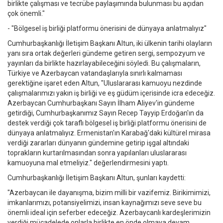
birlikte çalışması ve tecrübe paylaşımında bulunması bu açıdan
çok önemli."
- "Bölgesel iş birliği platformu önerisini de dünyaya anlatmalıyız"
Cumhurbaşkanlığı İletişim Başkanı Altun, iki ülkenin tarihi olayların
yanı sıra ortak değerleri gündeme getiren sergi, sempozyum ve
yayınları da birlikte hazırlayabileceğini söyledi. Bu çalışmaların,
Türkiye ve Azerbaycan vatandaşlarıyla sınırlı kalmaması
gerektiğine işaret eden Altun, "Uluslararası kamuoyu nezdinde
çalışmalarımızı yakın iş birliği ve eş güdüm içerisinde icra edeceğiz.
Azerbaycan Cumhurbaşkanı Sayın İlham Aliyev'in gündeme
getirdiği, Cumhurbaşkanımız Sayın Recep Tayyip Erdoğan'ın da
destek verdiği çok taraflı bölgesel iş birliği platformu önerisini de
dünyaya anlatmalıyız. Ermenistan'ın Karabağ'daki kültürel mirasa
verdiği zararları dünyanın gündemine getirip işgal altındaki
toprakların kurtarılmasından sonra yapılanları uluslararası
kamuoyuna mal etmeliyiz." değerlendirmesini yaptı.
Cumhurbaşkanlığı İletişim Başkanı Altun, şunları kaydetti:
"Azerbaycan ile dayanışma, bizim milli bir vazifemiz. Birikimimizi,
imkanlarımızı, potansiyelimizi, insan kaynağımızı seve seve bu
önemli ideal için seferber edeceğiz. Azerbaycanlı kardeşlerimizin
verdiği mücadelede onlarla birlikte en önde olmaya devam