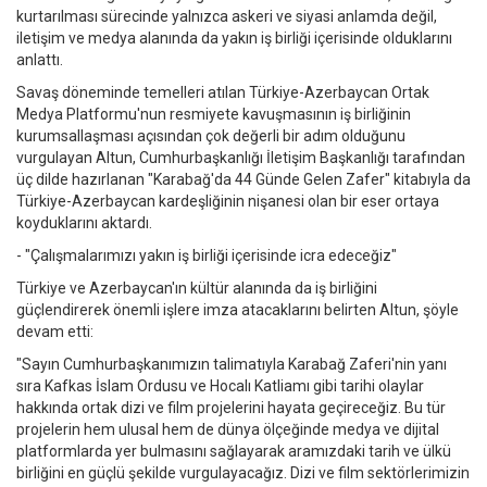
kurtarılması sürecinde yalnızca askeri ve siyasi anlamda değil,
iletişim ve medya alanında da yakın iş birliği içerisinde olduklarını
anlattı.
Savaş döneminde temelleri atılan Türkiye-Azerbaycan Ortak
Medya Platformu'nun resmiyete kavuşmasının iş birliğinin
kurumsallaşması açısından çok değerli bir adım olduğunu
vurgulayan Altun, Cumhurbaşkanlığı İletişim Başkanlığı tarafından
üç dilde hazırlanan "Karabağ'da 44 Günde Gelen Zafer" kitabıyla da
Türkiye-Azerbaycan kardeşliğinin nişanesi olan bir eser ortaya
koyduklarını aktardı.
- "Çalışmalarımızı yakın iş birliği içerisinde icra edeceğiz"
Türkiye ve Azerbaycan'ın kültür alanında da iş birliğini
güçlendirerek önemli işlere imza atacaklarını belirten Altun, şöyle
devam etti:
"Sayın Cumhurbaşkanımızın talimatıyla Karabağ Zaferi'nin yanı
sıra Kafkas İslam Ordusu ve Hocalı Katliamı gibi tarihi olaylar
hakkında ortak dizi ve film projelerini hayata geçireceğiz. Bu tür
projelerin hem ulusal hem de dünya ölçeğinde medya ve dijital
platformlarda yer bulmasını sağlayarak aramızdaki tarih ve ülkü
birliğini en güçlü şekilde vurgulayacağız. Dizi ve film sektörlerimizin