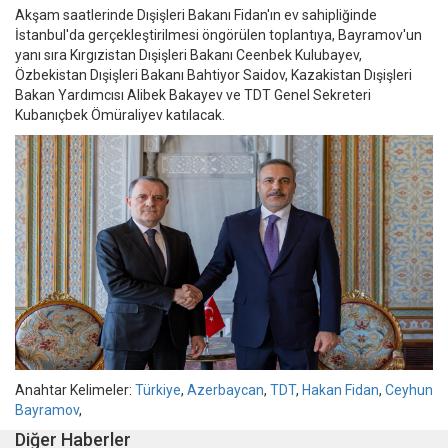
Akşam saatlerinde Dışişleri Bakanı Fidan'ın ev sahipliğinde
İstanbul'da gerçekleştirilmesi öngörülen toplantıya, Bayramov'un
yanı sıra Kırgızistan Dışişleri Bakanı Ceenbek Kulubayev,
Özbekistan Dışişleri Bakanı Bahtiyor Saidov, Kazakistan Dışişleri
Bakan Yardımcısı Alibek Bakayev ve TDT Genel Sekreteri
Kubanıçbek Ömüraliyev katılacak.
Anahtar Kelimeler:
Türkiye
,
Azerbaycan
,
TDT
,
Hakan Fidan
,
Ceyhun
Bayramov
,
Diğer Haberler