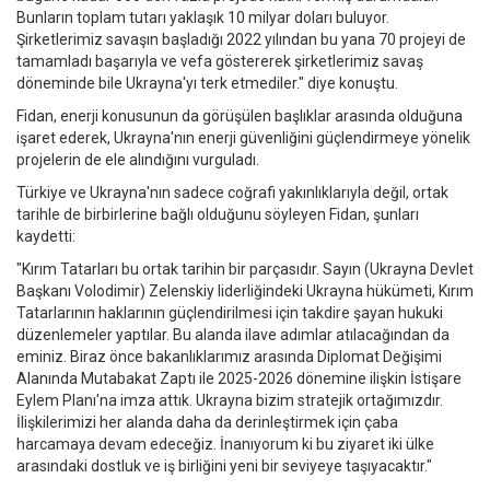
Bunların toplam tutarı yaklaşık 10 milyar doları buluyor.
Şirketlerimiz savaşın başladığı 2022 yılından bu yana 70 projeyi de
tamamladı başarıyla ve vefa göstererek şirketlerimiz savaş
döneminde bile Ukrayna'yı terk etmediler." diye konuştu.
Fidan, enerji konusunun da görüşülen başlıklar arasında olduğuna
işaret ederek, Ukrayna'nın enerji güvenliğini güçlendirmeye yönelik
projelerin de ele alındığını vurguladı.
Türkiye ve Ukrayna'nın sadece coğrafi yakınlıklarıyla değil, ortak
tarihle de birbirlerine bağlı olduğunu söyleyen Fidan, şunları
kaydetti:
"Kırım Tatarları bu ortak tarihin bir parçasıdır. Sayın (Ukrayna Devlet
Başkanı Volodimir) Zelenskiy liderliğindeki Ukrayna hükümeti, Kırım
Tatarlarının haklarının güçlendirilmesi için takdire şayan hukuki
düzenlemeler yaptılar. Bu alanda ilave adımlar atılacağından da
eminiz. Biraz önce bakanlıklarımız arasında Diplomat Değişimi
Alanında Mutabakat Zaptı ile 2025-2026 dönemine ilişkin İstişare
Eylem Planı'na imza attık. Ukrayna bizim stratejik ortağımızdır.
İlişkilerimizi her alanda daha da derinleştirmek için çaba
harcamaya devam edeceğiz. İnanıyorum ki bu ziyaret iki ülke
arasındaki dostluk ve iş birliğini yeni bir seviyeye taşıyacaktır."