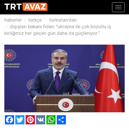
Toggl
navig
haberler
türkçe
türkistan'dan
dışişleri bakanı fidan: "ukrayna ile çok boyutlu iş
birliğimiz her geçen gün daha da güçleniyor."
Facebook
Twitter
Pinterest
VK
WhatsApp
Paylaş