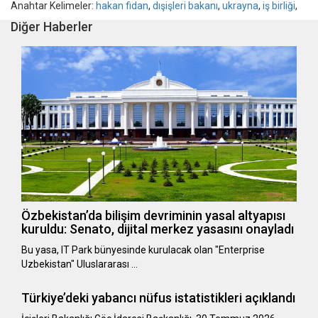
Anahtar Kelimeler:
hakan fidan
,
dışişleri bakanı
,
ukrayna
,
iş birliği
,
Diğer Haberler
Özbekistan’da bilişim devriminin yasal altyapısı
kuruldu: Senato, dijital merkez yasasını onayladı
Bu yasa, IT Park bünyesinde kurulacak olan "Enterprise
Uzbekistan" Uluslararası …
Türkiye’deki yabancı nüfus istatistikleri açıklandı