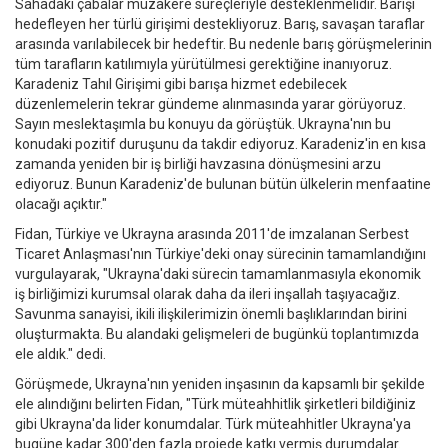
Sahadaki çabalar müzakere süreçleriyle desteklenmelidir. Barışı
hedefleyen her türlü girişimi destekliyoruz. Barış, savaşan taraflar
arasında varılabilecek bir hedeftir. Bu nedenle barış görüşmelerinin
tüm tarafların katılımıyla yürütülmesi gerektiğine inanıyoruz.
Karadeniz Tahıl Girişimi gibi barışa hizmet edebilecek
düzenlemelerin tekrar gündeme alınmasında yarar görüyoruz.
Sayın meslektaşımla bu konuyu da görüştük. Ukrayna'nın bu
konudaki pozitif duruşunu da takdir ediyoruz. Karadeniz'in en kısa
zamanda yeniden bir iş birliği havzasına dönüşmesini arzu
ediyoruz. Bunun Karadeniz'de bulunan bütün ülkelerin menfaatine
olacağı açıktır."
Fidan, Türkiye ve Ukrayna arasında 2011'de imzalanan Serbest
Ticaret Anlaşması'nın Türkiye'deki onay sürecinin tamamlandığını
vurgulayarak, "Ukrayna'daki sürecin tamamlanmasıyla ekonomik
iş birliğimizi kurumsal olarak daha da ileri inşallah taşıyacağız.
Savunma sanayisi, ikili ilişkilerimizin önemli başlıklarından birini
oluşturmakta. Bu alandaki gelişmeleri de bugünkü toplantımızda
ele aldık." dedi.
Görüşmede, Ukrayna'nın yeniden inşasının da kapsamlı bir şekilde
ele alındığını belirten Fidan, "Türk müteahhitlik şirketleri bildiğiniz
gibi Ukrayna'da lider konumdalar. Türk müteahhitler Ukrayna'ya
bugüne kadar 300'den fazla projede katkı vermiş durumdalar.