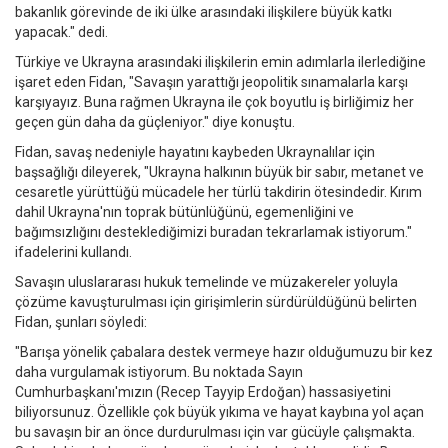
bakanlık görevinde de iki ülke arasındaki ilişkilere büyük katkı
yapacak." dedi.
Türkiye ve Ukrayna arasındaki ilişkilerin emin adımlarla ilerlediğine
işaret eden Fidan, "Savaşın yarattığı jeopolitik sınamalarla karşı
karşıyayız. Buna rağmen Ukrayna ile çok boyutlu iş birliğimiz her
geçen gün daha da güçleniyor." diye konuştu.
Fidan, savaş nedeniyle hayatını kaybeden Ukraynalılar için
başsağlığı dileyerek, "Ukrayna halkının büyük bir sabır, metanet ve
cesaretle yürüttüğü mücadele her türlü takdirin ötesindedir. Kırım
dahil Ukrayna'nın toprak bütünlüğünü, egemenliğini ve
bağımsızlığını desteklediğimizi buradan tekrarlamak istiyorum."
ifadelerini kullandı.
Savaşın uluslararası hukuk temelinde ve müzakereler yoluyla
çözüme kavuşturulması için girişimlerin sürdürüldüğünü belirten
Fidan, şunları söyledi:
"Barışa yönelik çabalara destek vermeye hazır olduğumuzu bir kez
daha vurgulamak istiyorum. Bu noktada Sayın
Cumhurbaşkanı'mızın (Recep Tayyip Erdoğan) hassasiyetini
biliyorsunuz. Özellikle çok büyük yıkıma ve hayat kaybına yol açan
bu savaşın bir an önce durdurulması için var gücüyle çalışmakta.