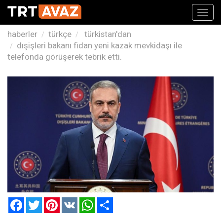
Toggl
navig
haberler
türkçe
türkistan'dan
dışişleri bakanı fidan yeni kazak mevkidaşı ile
telefonda görüşerek tebrik etti.
Facebook
Twitter
Pinterest
VK
WhatsApp
Paylaş