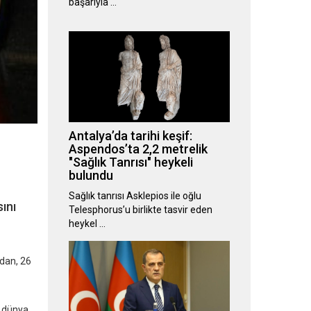
başarıyla …
Antalya’da tarihi keşif:
Aspendos’ta 2,2 metrelik
"Sağlık Tanrısı" heykeli
bulundu
Sağlık tanrısı Asklepios ile oğlu
sını
Telesphorus’u birlikte tasvir eden
heykel …
ndan, 26
m dünya