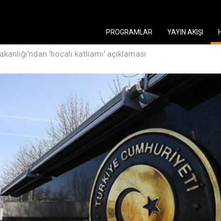
PROGRAMLAR
YAYIN AKIŞI
bakanlığı'ndan 'hocalı katliamı' açıklaması