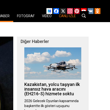
Facebook
X
Instagram
Pinterest
YouTube
VK
Odnok
HABER
FOTOĞRAF
VIDEO
CANLI İZLE
Diğer Haberler
Kazakistan, yolcu taşıyan ilk
insansız hava aracını
(EH216-S) hizmete soktu
2026 Gelecek Oyunları kapsamında
başkentte ilk gösteri uçuşunu