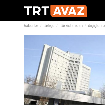
haberler
türkçe
türkistan'dan
dışişleri 