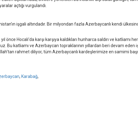
aralar açtığı vurgulandı.
stan’ın işgali altındadır. Bir milyondan fazla Azerbaycanlı kendi ülkesin
ıl önce Hocalı’da karşı karşıya kaldıkları hunharca saldırı ve katliamı h
oruz. Bu katliamı ve Azerbaycan topraklarının yıllardan beri devam eden iş
Allah’tan rahmet diliyor, tüm Azerbaycanlı kardeşlerimize en samimi başs
zerbaycan
,
Karabağ
,