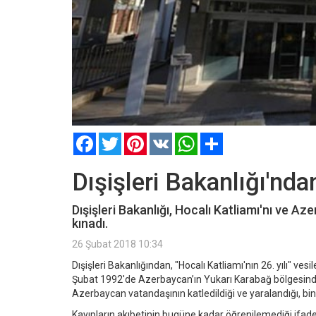
Facebook
Twitter
Pinterest
VK
WhatsApp
Paylaş
Dışişleri Bakanlığı'nda
Dışişleri Bakanlığı, Hocalı Katliamı'nı ve Az
kınadı.
26 Şubat 2018 10:34
Dışişleri Bakanlığından, "Hocalı Katliamı'nın 26. yılı" ve
Şubat 1992'de Azerbaycan’ın Yukarı Karabağ bölgesinde 
Azerbaycan vatandaşının katledildiği ve yaralandığı, binden
Kayıpların akıbetinin bugüne kadar öğrenilemediği ifade e