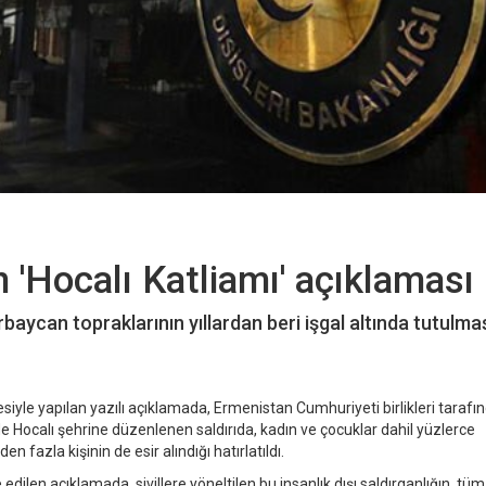
n 'Hocalı Katliamı' açıklaması
erbaycan topraklarının yıllardan beri işgal altında tutulma
silesiyle yapılan yazılı açıklamada, Ermenistan Cumhuriyeti birlikleri tarafı
Hocalı şehrine düzenlenen saldırıda, kadın ve çocuklar dahil yüzlerce
 fazla kişinin de esir alındığı hatırlatıldı.
dilen açıklamada, sivillere yöneltilen bu insanlık dışı saldırganlığın, tü