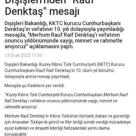
Denktaş" mesajı
Dışişleri Bakanlığı, KKTC kurucu Cumhurbaşkanı
Denktaş'ın vefatının 10. yılı dolayısıyla yayımladığı
mesajda, "Merhum Rauf Raif Denktaş’ı vefatının
onuncu yıldönümünde saygı, minnet ve rahmetle
anıyoruz" açıklamasını yaptı.
13 Ocak 2022 11:00
Dışişleri Bakanlığı, Kuzey Kıbrıs Türk Cumhuriyeti (KKTC) Kurucu
Cumhurbaşkanı Rauf Raif Denktaş'ın 10. ölüm yıl dönümü
dolayısıyla anma mesajı yayımladı.
Mesajda şu ifadelere yer verildi:
"
Kuzey Kıbrıs Türk Cumhuriyeti Kurucu Cumhurbaşkanı Merhum Rauf
Raif Denktaş’ı vefatının onuncu yıldönümünde saygı, minnet ve
rahmetle anıyoruz.
Merhum Rauf Denktaş’ın Kıbrıs Türkünün hürriyeti, bekası ve güvenliği
için Anavatan Türkiye ile gönül ve fikir birliği içinde verdiği mücadeleye
eşsiz katkıları ve dirayetli liderliği hafızalardaki yerini daima
koruyacaktır.