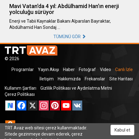
Mavi Vatan'da 4 yıl: Abdülhamid Han'ın enerji
yolculuğu sürüyor
Enerji ve Tabii Kaynaklar Bakanı Alparslan Bayraktar,
Abdülhamid Han Sondaj …
TÜMÜNÜ GÖR
© 2026
Programlar
Yayın Akışı
Haber
Fotoğraf
Video
Canlı İzle
İletişim
Hakkımızda
Frekanslar
Site Haritası
Kullanım Şartları
Gizlilik Politikası ve Aydınlatma Metni
Çerez Politikası
Facebook
X
Instagram
Pinterest
YouTube
VK
Odnoklassniki
TRT Avaz web sitesi çerez kullanmaktadır.
Kabul et
Sitede gezinmeye devam ederek, çerez