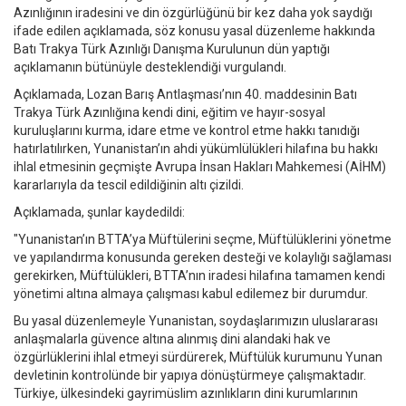
Azınlığının iradesini ve din özgürlüğünü bir kez daha yok saydığı
ifade edilen açıklamada, söz konusu yasal düzenleme hakkında
Batı Trakya Türk Azınlığı Danışma Kurulunun dün yaptığı
açıklamanın bütünüyle desteklendiği vurgulandı.
Açıklamada, Lozan Barış Antlaşması’nın 40. maddesinin Batı
Trakya Türk Azınlığına kendi dini, eğitim ve hayır-sosyal
kuruluşlarını kurma, idare etme ve kontrol etme hakkı tanıdığı
hatırlatılırken, Yunanistan’ın ahdi yükümlülükleri hilafına bu hakkı
ihlal etmesinin geçmişte Avrupa İnsan Hakları Mahkemesi (AİHM)
kararlarıyla da tescil edildiğinin altı çizildi.
Açıklamada, şunlar kaydedildi:
"Yunanistan’ın BTTA’ya Müftülerini seçme, Müftülüklerini yönetme
ve yapılandırma konusunda gereken desteği ve kolaylığı sağlaması
gerekirken, Müftülükleri, BTTA’nın iradesi hilafına tamamen kendi
yönetimi altına almaya çalışması kabul edilemez bir durumdur.
Bu yasal düzenlemeyle Yunanistan, soydaşlarımızın uluslararası
anlaşmalarla güvence altına alınmış dini alandaki hak ve
özgürlüklerini ihlal etmeyi sürdürerek, Müftülük kurumunu Yunan
devletinin kontrolünde bir yapıya dönüştürmeye çalışmaktadır.
Türkiye, ülkesindeki gayrimüslim azınlıkların dini kurumlarının