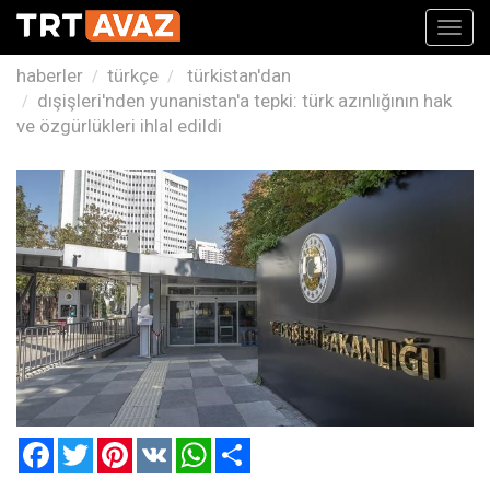
Toggl
navig
haberler
türkçe
türkistan'dan
dışişleri'nden yunanistan'a tepki: türk azınlığının hak
ve özgürlükleri ihlal edildi
Facebook
Twitter
Pinterest
VK
WhatsApp
Paylaş