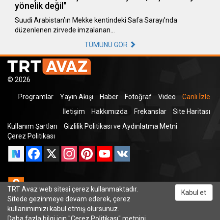
yönelik değil"
Suudi Arabistan’ın Mekke kentindeki Safa Sarayı’nda
düzenlenen zirvede imzalanan…
TÜMÜNÜ GÖR
© 2026
Programlar
Yayın Akışı
Haber
Fotoğraf
Video
Canlı İzle
İletişim
Hakkımızda
Frekanslar
Site Haritası
Kullanım Şartları
Gizlilik Politikası ve Aydınlatma Metni
Çerez Politikası
Facebook
X
Instagram
Pinterest
YouTube
VK
Odnoklassniki
TRT Avaz web sitesi çerez kullanmaktadır.
Kabul et
Sitede gezinmeye devam ederek, çerez
kullanımımızı kabul etmiş olursunuz.
Daha fazla bilgi için "
Çerez Politikası
" metnini
TRT Dinle