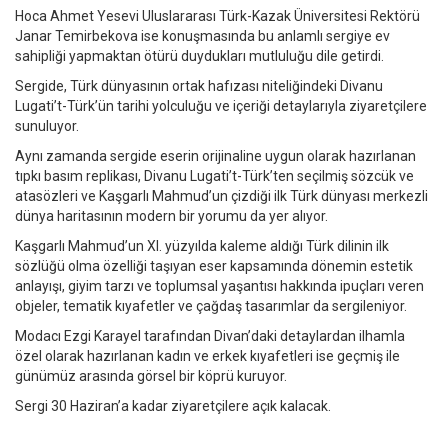
Hoca Ahmet Yesevi Uluslararası Türk-Kazak Üniversitesi Rektörü
Janar Temirbekova ise konuşmasında bu anlamlı sergiye ev
sahipliği yapmaktan ötürü duydukları mutluluğu dile getirdi.
Sergide, Türk dünyasının ortak hafızası niteliğindeki Divanu
Lugati’t-Türk’ün tarihi yolculuğu ve içeriği detaylarıyla ziyaretçilere
sunuluyor.
Aynı zamanda sergide eserin orijinaline uygun olarak hazırlanan
tıpkı basım replikası, Divanu Lugati’t-Türk’ten seçilmiş sözcük ve
atasözleri ve Kaşgarlı Mahmud’un çizdiği ilk Türk dünyası merkezli
dünya haritasının modern bir yorumu da yer alıyor.
Kaşgarlı Mahmud’un XI. yüzyılda kaleme aldığı Türk dilinin ilk
sözlüğü olma özelliği taşıyan eser kapsamında dönemin estetik
anlayışı, giyim tarzı ve toplumsal yaşantısı hakkında ipuçları veren
objeler, tematik kıyafetler ve çağdaş tasarımlar da sergileniyor.
Modacı Ezgi Karayel tarafından Divan’daki detaylardan ilhamla
özel olarak hazırlanan kadın ve erkek kıyafetleri ise geçmiş ile
günümüz arasında görsel bir köprü kuruyor.
Sergi 30 Haziran’a kadar ziyaretçilere açık kalacak.