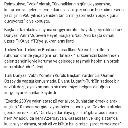
Raimkulova, “Vakıf olarak, Türk halklarının günlük yaşamına,
kültürüne ve geleneklerine dair eşsiz bilgiler sunan bu kadim eserin
yazılışının 950. yılında yeniden tanıtımını yapmaktan büyük gurur
duyuyoruz.” diye konuştu.
Başkan Raimkulova, ayrıca sergiyi beraber hayata geçirdikleri Türk
Dünyası Vakfı Mütevelli Heyetİ Başkanı Nabi Avcı başta olmak
üzere TİKA ve YTB’ye şükranlarını iletti.
Türkiye’nin Türkistan Başkonsolosu İlker Pak ise bir milletin
ruhunun dilinde yaşadığını hatırlatarak “Türkçemizin köklerinden
gelen zenginliğiyle koruma ve geleceğe taşımak hepimizin ortak
sorumluluğudur.” dedi.
Türk Dünyası Vakfı Yönetim Kurulu Başkan Yardımcısı Osman
Özsoy da yaptığı konuşmada, Divanu Lugati’t-Türk’ün sadece bir
sözlük değil, aynı zamanda bir medeniyet belgesi olduğunu
vurgulayarak şunları kaydetti:
“Eserde 250’ye yakın atasözü yer alıyor. Bunlardan örnek olarak
seçilen 10 tanesi sergide ziyaretçilere sunuluyor. ‘Gözden ırak olan
gönülden ırak olur’, ‘Damlaya damlaya göl olur’ gibi atasözlerinin
hem Anadolu’da hem Azerbaycan, Kazakistan ve Kırgızistan’da
kullanılıyor olması, ortak dil ve kültür birliğimize işaret etmektedir.”