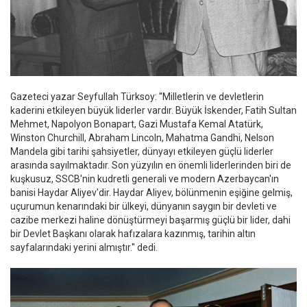
Gazeteci yazar Seyfullah Türksoy: ''Milletlerin ve devletlerin
kaderini etkileyen büyük liderler vardır. Büyük İskender, Fatih Sultan
Mehmet, Napolyon Bonapart, Gazi Mustafa Kemal Atatürk,
Winston Churchill, Abraham Lincoln, Mahatma Gandhi, Nelson
Mandela gibi tarihi şahsiyetler, dünyayı etkileyen güçlü liderler
arasında sayılmaktadır. Son yüzyılın en önemli liderlerinden biri de
kuşkusuz, SSCB'nin kudretli generali ve modern Azerbaycan'ın
banisi Haydar Aliyev'dir. Haydar Aliyev, bölünmenin eşiğine gelmiş,
uçurumun kenarındaki bir ülkeyi, dünyanın saygın bir devleti ve
cazibe merkezi haline dönüştürmeyi başarmış güçlü bir lider, dahi
bir Devlet Başkanı olarak hafızalara kazınmış, tarihin altın
sayfalarındaki yerini almıştır.'' dedi.