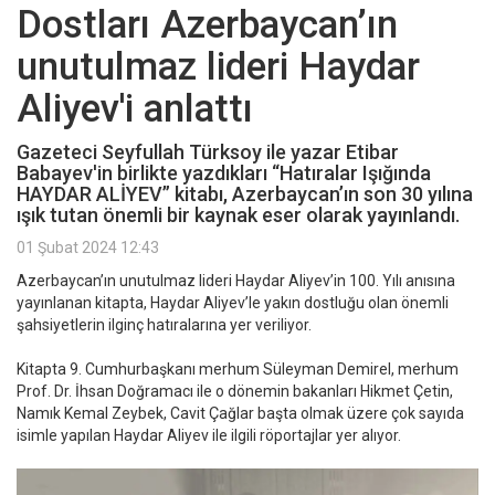
Dostları Azerbaycan’ın
unutulmaz lideri Haydar
Aliyev'i anlattı
Gazeteci Seyfullah Türksoy ile yazar Etibar
Babayev'in birlikte yazdıkları “Hatıralar Işığında
HAYDAR ALİYEV” kitabı, Azerbaycan’ın son 30 yılına
ışık tutan önemli bir kaynak eser olarak yayınlandı.
01 Şubat 2024 12:43
Azerbaycan’ın unutulmaz lideri Haydar Aliyev’in 100. Yılı anısına
yayınlanan kitapta, Haydar Aliyev’le yakın dostluğu olan önemli
şahsiyetlerin ilginç hatıralarına yer veriliyor.
Kitapta 9. Cumhurbaşkanı merhum Süleyman Demirel, merhum
Prof. Dr. İhsan Doğramacı ile o dönemin bakanları Hikmet Çetin,
Namık Kemal Zeybek, Cavit Çağlar başta olmak üzere çok sayıda
isimle yapılan Haydar Aliyev ile ilgili röportajlar yer alıyor.