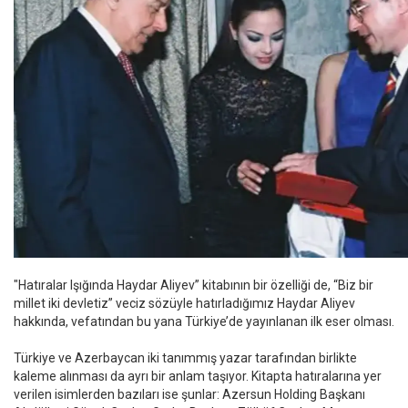
"Hatıralar Işığında Haydar Aliyev” kitabının bir özelliği de, “Biz bir
millet iki devletiz” veciz sözüyle hatırladığımız Haydar Aliyev
hakkında, vefatından bu yana Türkiye’de yayınlanan ilk eser olması.
Türkiye ve Azerbaycan iki tanımmış yazar tarafından birlikte
kaleme alınması da ayrı bir anlam taşıyor. Kitapta hatıralarına yer
verilen isimlerden bazıları ise şunlar: Azersun Holding Başkanı