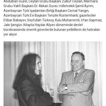
Abdülbari Güzel, Ceylan Grubu Başkanı Zülküf Ceylan, Marmara
Grubu Vakfı Başkanı Dr. Akkan Suver, milletvekili Şamil Ayrım,
Azerbaycan Türk İşadamları Birliği Başkanı Cemal Yangın,
Azerbaycan Türk Evi Başkanı Tenzile Rüstemhanlı; gazeteciler
Etibar Babayev, Seyfullah Türksoy, Kulu Muharremli, İrfan Sapmaz,
Jale Şengün. Kitapta Haydar Aliyev döneminde devlet
bürokrasisinde önemli görevlerde bulunan yetkililerin de hatıraları
yer alıyor.