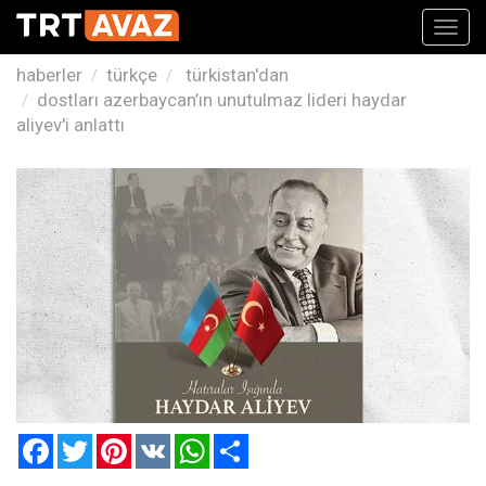
Toggl
navig
haberler
türkçe
türkistan'dan
dostları azerbaycan’ın unutulmaz lideri haydar
aliyev'i anlattı
Facebook
Twitter
Pinterest
VK
WhatsApp
Paylaş