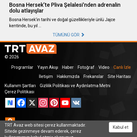
Bosna Hersek’te Pliva Şelalesi'nden adrenalin
dolu atlayışlar
Bosna Hersek’in tarihi ve doğal güzellikleriyle ünlü Jajce
kentinde, bu yıl …
TÜMÜNÜ GÖR
© 2026
Programlar
Yayın Akışı
Haber
Fotoğraf
Video
Canlı İzle
İletişim
Hakkımızda
Frekanslar
Site Haritası
Kullanım Şartları
Gizlilik Politikası ve Aydınlatma Metni
Çerez Politikası
Facebook
X
Instagram
Pinterest
YouTube
VK
Odnoklassniki
TRT Avaz web sitesi çerez kullanmaktadır.
Kabul et
Sitede gezinmeye devam ederek, çerez