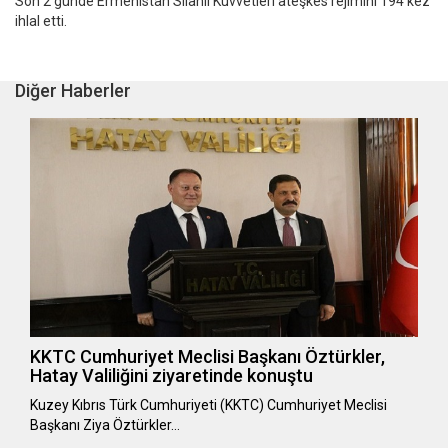
Son 2 günde Ermenistan Silahlı Kuvvetleri ateşkes rejimini 194 kez
ihlal etti.
Diğer Haberler
KKTC Cumhuriyet Meclisi Başkanı Öztürkler,
Hatay Valiliğini ziyaretinde konuştu
Kuzey Kıbrıs Türk Cumhuriyeti (KKTC) Cumhuriyet Meclisi
Başkanı Ziya Öztürkler…