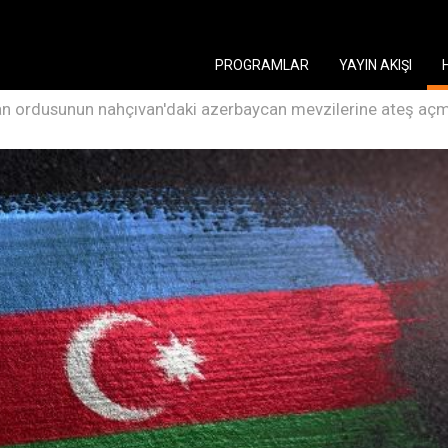
PROGRAMLAR
YAYIN AKIŞI
n ordusunun nahçıvan'daki azerbaycan mevzilerine ateş açm