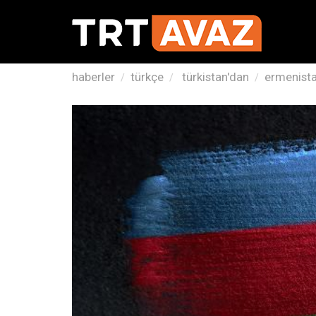
haberler
türkçe
türkistan'dan
ermenista