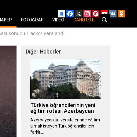
Facebook
X
Instagram
Pinterest
YouTube
VK
Odnok
HABER
FOTOĞRAF
VIDEO
CANLI İZLE
ası sonucu 1 asker yaralandı
Diğer Haberler
Türkiye öğrencilerinin yeni
eğitim rotası: Azerbaycan
Azerbaycan üniversitelerinde eğitim
almak isteyen Türk öğrenciler için
farklı …