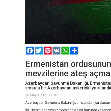
Facebook
Twitter
Pinterest
VK
WhatsApp
Paylaş
Ermenistan ordusunun
mevzilerine ateş açma
Azerbaycan Savunma Bakanlığı, Ermenistan
sonucu bir Azerbaycan askerinin yaralandığ
28 Mayıs 2021 11:18
Azerbaycan Savunma Bakanlığı, omzundan yaralanan asker
İki ülkenin Nahçıvan bölgesindeki sınır hattında yaşan