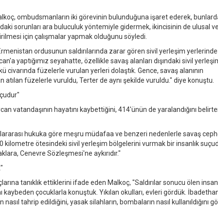
lkoç, ombudsmanların iki görevinin bulunduğuna işaret ederek, bunlarda
aki sorunları ara buluculuk yöntemiyle gidermek, ikincisinin de ulusal v
irilmesi için çalışmalar yapmak olduğunu söyledi.
enistan ordusunun saldırılarında zarar gören sivil yerleşim yerlerinde
'a yaptığımız seyahatte, özellikle savaş alanları dışındaki sivil yerleşi
 civarında füzelerle vurulan yerleri dolaştık. Gence, savaş alanının
tılan füzelerle vuruldu, Terter de aynı şekilde vuruldu." diye konuştu.
uçudur"
ycan vatandaşının hayatını kaybettiğini, 414'ünün de yaralandığını belirte
lararası hukuka göre meşru müdafaa ve benzeri nedenlerle savaş cep
 kilometre ötesindeki sivil yerleşim bölgelerini vurmak bir insanlık suçud
klara, Cenevre Sözleşmesi'ne aykırıdır."
k"
arına tanıklık ettiklerini ifade eden Malkoç, "Saldırılar sonucu ölen insan
ı kaybeden çocuklarla konuştuk. Yıkılan okulları, evleri gördük. İbadetha
 nasıl tahrip edildiğini, yasak silahların, bombaların nasıl kullanıldığını g