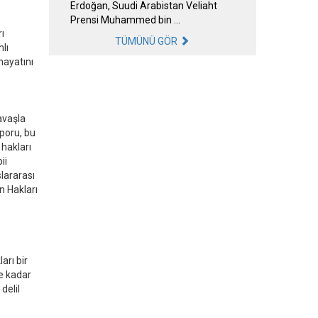
Erdoğan, Suudi Arabistan Veliaht
Prensi Muhammed bin …
ı
TÜMÜNÜ GÖR
lı
 hayatını
savaşla
aporu, bu
 hakları
ii
lararası
n Hakları
rı bir
ne kadar
delil