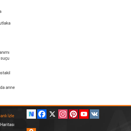
a
utlaka
lanımı
ş suçu
stakil
rıda anne
Facebook
X
Instagram
Pinterest
YouTube
VK
anlı İzle
 Haritası
Odnoklassniki