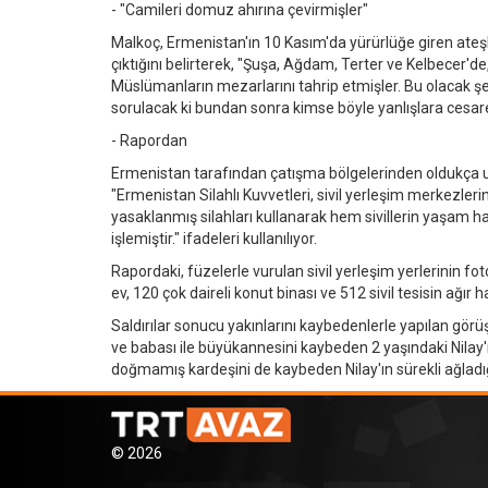
- "Camileri domuz ahırına çevirmişler"
Malkoç, Ermenistan'ın 10 Kasım'da yürürlüğe giren ateşke
çıktığını belirterek, "Şuşa, Ağdam, Terter ve Kelbecer'de,
Müslümanların mezarlarını tahrip etmişler. Bu olacak şe
sorulacak ki bundan sonra kimse böyle yanlışlara cesaret
- Rapordan
Ermenistan tarafından çatışma bölgelerinden oldukça uza
"Ermenistan Silahlı Kuvvetleri, sivil yerleşim merkezle
yasaklanmış silahları kullanarak hem sivillerin yaşam 
işlemiştir." ifadeleri kullanılıyor.
Rapordaki, füzelerle vurulan sivil yerleşim yerlerinin fo
ev, 120 çok daireli konut binası ve 512 sivil tesisin ağır has
Saldırılar sonucu yakınlarını kaybedenlerle yapılan görüş
ve babası ile büyükannesini kaybeden 2 yaşındaki Nilay'ın
doğmamış kardeşini de kaybeden Nilay'ın sürekli ağladığın
© 2026