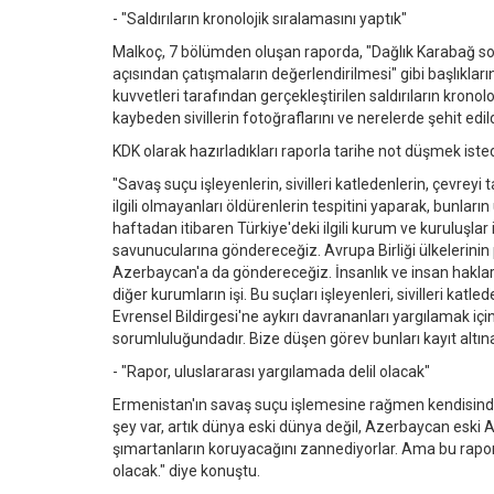
- "Saldırıların kronolojik sıralamasını yaptık"
Malkoç, 7 bölümden oluşan raporda, "Dağlık Karabağ soru
açısından çatışmaların değerlendirilmesi" gibi başlıkl
kuvvetleri tarafından gerçekleştirilen saldırıların kronolo
kaybeden sivillerin fotoğraflarını ve nerelerde şehit edildik
KDK olarak hazırladıkları raporla tarihe not düşmek istedi
"Savaş suçu işleyenlerin, sivilleri katledenlerin, çevreyi
ilgili olmayanları öldürenlerin tespitini yaparak, bunla
haftadan itibaren Türkiye'deki ilgili kurum ve kuruluşl
savunucularına göndereceğiz. Avrupa Birliği ülkelerinin
Azerbaycan'a da göndereceğiz. İnsanlık ve insan haklar
diğer kurumların işi. Bu suçları işleyenleri, sivilleri k
Evrensel Bildirgesi'ne aykırı davrananları yargılamak i
sorumluluğundadır. Bize düşen görev bunları kayıt altına
- "Rapor, uluslararası yargılamada delil olacak"
Ermenistan'ın savaş suçu işlemesine rağmen kendisind
şey var, artık dünya eski dünya değil, Azerbaycan eski A
şımartanların koruyacağını zannediyorlar. Ama bu rapor, 
olacak." diye konuştu.