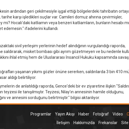
sin ardından geri çekilmesiyle işgal ettiği bölgelerdeki tahribatın ortay
 tarihe karşı işledikleri suçlar var. Camileri domuz ahırına çevirmişler,
y mi? Hocalı'daki katliamın veya benzeri katliamların, bunların hesabı m
 edemesin." ifadelerini kullandı.
ktaki sivil yerleşim yerlerinin hedef alındığının vurgulandığı raporda,
rine saldırarak, misket bombası gibi ayrım gözetmeyen ve bu nedenle kul
hakkını ihlal etmiş hem de Uluslararası İnsancıl Hukuku kapsamında sava
toğrafları yaşanan yıkımı gözler önüne sererken, saldırılarda 3 bin 410 mü
ar aldığı belirtiliyor.
melerin de anlatıldığı raporda, Gence'deki bir ev ziyaretine ilişkin "Saldı
 teyzesi ile tanışılmıştır. Teyzesi, Nilay'ın annesinin hamile olduğunu,
ı ve annesini sorduğunu belirtmiştir." bilgisi aktarılıyor.
Programlar
Yayın Akışı
Haber
Fotoğraf
Video
C
İletişim
Hakkımızda
Frekanslar
Site