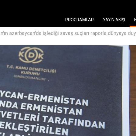
PROGRAMLAR
YAYIN AKIŞI
n'ın azerbaycan'da işlediği savaş suçları raporla dünyaya du