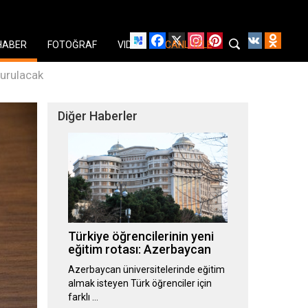
Facebook
X
Instagram
Pinterest
YouTube
VK
Odnok
HABER
FOTOĞRAF
VIDEO
CANLI İZLE
yurulacak
Diğer Haberler
Türkiye öğrencilerinin yeni
eğitim rotası: Azerbaycan
Azerbaycan üniversitelerinde eğitim
almak isteyen Türk öğrenciler için
farklı …