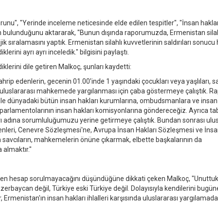
nu", "Yerinde inceleme neticesinde elde edilen tespitler", "İnsan haklar
arın bulunduğunu aktararak, "Bunun dışında raporumuzda, Ermenistan silah
jik sıralamasını yaptık. Ermenistan silahlı kuvvetlerinin saldırıları sonucu
lerini ayrı ayrı inceledik." bilgisini paylaştı.
klerini dile getiren Malkoç, şunları kaydetti:
 tahrip edenlerin, gecenin 01.00'inde 1 yaşındaki çocukları veya yaşlıları, 
rın uluslararası mahkemede yargılanması için çaba göstermeye çalıştık. R
ar ile dünyadaki bütün insan hakları kurumlarına, ombudsmanlara ve insan
 parlamentolarının insan hakları komisyonlarına göndereceğiz. Ayrıca tab
ı adına sorumluluğumuzu yerine getirmeye çalıştık. Bundan sonrası ulus
atledenleri, Cenevre Sözleşmesi'ne, Avrupa İnsan Hakları Sözleşmesi ve İnsa
çin savcıların, mahkemelerin önüne çıkarmak, elbette başkalarının da
 almaktır."
en hesap sorulmayacağını düşündüğüne dikkati çeken Malkoç, "Unuttukla
zerbaycan değil, Türkiye eski Türkiye değil. Dolayısıyla kendilerini bugü
Ermenistan'ın insan hakları ihlalleri karşısında uluslararası yargılamada 