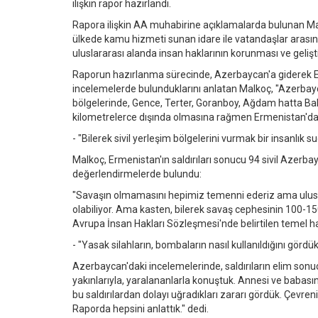
ilişkin rapor hazırlandı.
Rapora ilişkin AA muhabirine açıklamalarda bulunan Ma
ülkede kamu hizmeti sunan idare ile vatandaşlar arasınd
uluslararası alanda insan haklarının korunması ve gelişt
Raporun hazırlanma sürecinde, Azerbaycan'a giderek Erm
incelemelerde bulunduklarını anlatan Malkoç, "Azerbaycan
bölgelerinde, Gence, Terter, Goranboy, Ağdam hatta Bakü
kilometrelerce dışında olmasına rağmen Ermenistan'dan a
- "Bilerek sivil yerleşim bölgelerini vurmak bir insanlık s
Malkoç, Ermenistan'ın saldırıları sonucu 94 sivil Azerba
değerlendirmelerde bulundu:
"Savaşın olmamasını hepimiz temenni ederiz ama ulus
olabiliyor. Ama kasten, bilerek savaş cephesinin 100-150
Avrupa İnsan Hakları Sözleşmesi'nde belirtilen temel ha
- "Yasak silahların, bombaların nasıl kullanıldığını gördü
Azerbaycan'daki incelemelerinde, saldırıların elim sonuçl
yakınlarıyla, yaralananlarla konuştuk. Annesi ve babasın
bu saldırılardan dolayı uğradıkları zararı gördük. Çevrenin
Raporda hepsini anlattık." dedi.