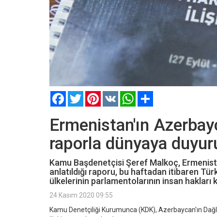
Facebook
Twitter
Pinterest
VK
WhatsApp
Paylaş
Ermenistan'ın Azerbayc
raporla dünyaya duyur
Kamu Başdenetçisi Şeref Malkoç, Ermenista
anlatıldığı raporu, bu haftadan itibaren Türk
ülkelerinin parlamentolarının insan hakları 
24 Kasım 2020 09:55
Kamu Denetçiliği Kurumunca (KDK), Azerbaycan'ın Dağlı