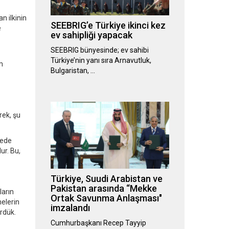
n ilkinin
SEEBRIG’e Türkiye ikinci kez
e
ev sahipliği yapacak
SEEBRIG bünyesinde; ev sahibi
Türkiye’nin yanı sıra Arnavutluk,
m
Bulgaristan, …
rek, şu
hede
ur. Bu,
Türkiye, Suudi Arabistan ve
Pakistan arasında “Mekke
ların
Ortak Savunma Anlaşması"
nelerin
imzalandı
ördük.
Cumhurbaşkanı Recep Tayyip