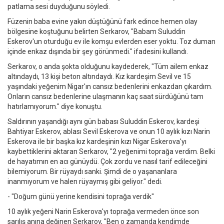
patlama sesi duyduğunu söyledi.
Füzenin baba evine yakın düştüğünü fark edince hemen olay
bölgesine koştuğunu belirten Serkarov, "Babam Suluddin
Eskerov'un oturduğu ev ile komşu evlerden eser yoktu. Toz duman
içinde enkaz dışında bir şey görünmedi." ifadesini kullandı.
Serkarov, o anda şokta olduğunu kaydederek, "Tüm ailem enkaz
altındaydı, 13 kişi beton altındaydı. Kız kardeşim Sevil ve 15
yaşındaki yeğenim Nigar'ın cansız bedenlerini enkazdan çıkardım.
Onların cansız bedenlerine ulaşmanın kaç saat sürdüğünü tam
hatırlamıyorum." diye konuştu.
Saldırının yaşandığı aynı gün babası Suluddin Eskerov, kardeşi
Bahtiyar Eskerov, ablası Sevil Eskerova ve onun 10 aylık kızı Narin
Eskerova ile bir başka kız kardeşinin kızı Nigar Eskerova'yı
kaybettiklerini aktaran Serkarov, "2 yeğenimi toprağa verdim. Belki
de hayatımın en acı günüydü. Çok zordu ve nasıl tarif edileceğini
bilemiyorum. Bir rüyaydı sanki. Şimdi de o yaşananlara
inanmıyorum ve halen rüyaymış gibi geliyor." dedi.
- "Doğum günü yerine kendisini toprağa verdik"
10 aylık yeğeni Narin Eskerova'yı toprağa vermeden önce son
sarılış anına değinen Serkarov, "Ben o zamanda kendimde