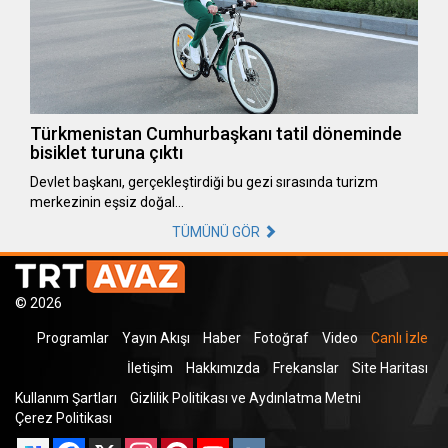
Türkmenistan Cumhurbaşkanı tatil döneminde
bisiklet turuna çıktı
Devlet başkanı, gerçekleştirdiği bu gezi sırasında turizm
merkezinin eşsiz doğal…
TÜMÜNÜ GÖR
© 2026
Programlar
Yayın Akışı
Haber
Fotoğraf
Video
Canlı İzle
İletişim
Hakkımızda
Frekanslar
Site Haritası
Kullanım Şartları
Gizlilik Politikası ve Aydınlatma Metni
Çerez Politikası
Facebook
X
Instagram
Pinterest
YouTube
VK