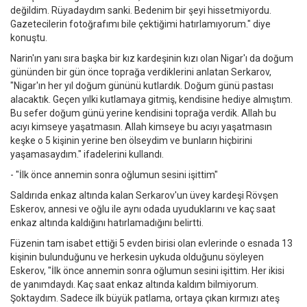
değildim. Rüyadaydım sanki. Bedenim bir şeyi hissetmiyordu.
Gazetecilerin fotoğrafımı bile çektiğimi hatırlamıyorum." diye
konuştu.
Narin'ın yanı sıra başka bir kız kardeşinin kızı olan Nigar'ı da doğum
gününden bir gün önce toprağa verdiklerini anlatan Serkarov,
"Nigar'ın her yıl doğum gününü kutlardık. Doğum günü pastası
alacaktık. Geçen yılki kutlamaya gitmiş, kendisine hediye almıştım.
Bu sefer doğum günü yerine kendisini toprağa verdik. Allah bu
acıyı kimseye yaşatmasın. Allah kimseye bu acıyı yaşatmasın
keşke o 5 kişinin yerine ben ölseydim ve bunların hiçbirini
yaşamasaydım." ifadelerini kullandı.
- "İlk önce annemin sonra oğlumun sesini işittim"
Saldırıda enkaz altında kalan Serkarov'un üvey kardeşi Rövşen
Eskerov, annesi ve oğlu ile aynı odada uyuduklarını ve kaç saat
enkaz altında kaldığını hatırlamadığını belirtti.
Füzenin tam isabet ettiği 5 evden birisi olan evlerinde o esnada 13
kişinin bulunduğunu ve herkesin uykuda olduğunu söyleyen
Eskerov, "İlk önce annemin sonra oğlumun sesini işittim. Her ikisi
de yanımdaydı. Kaç saat enkaz altında kaldım bilmiyorum.
Şoktaydım. Sadece ilk büyük patlama, ortaya çıkan kırmızı ateş