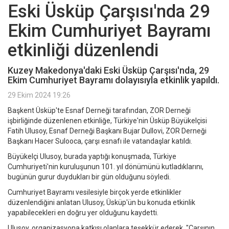
Eski Üsküp Çarşısı'nda 29
Ekim Cumhuriyet Bayramı
etkinliği düzenlendi
Kuzey Makedonya'daki Eski Üsküp Çarşısı'nda, 29
Ekim Cumhuriyet Bayramı dolayısıyla etkinlik yapıldı.
29 Ekim 2024 19:26
Başkent Üsküp'te Esnaf Derneği tarafından, ZOR Derneği
işbirliğinde düzenlenen etkinliğe, Türkiye'nin Üsküp Büyükelçisi
Fatih Ulusoy, Esnaf Derneği Başkanı Bujar Dullovi, ZOR Derneği
Başkanı Hacer Sulooca, çarşı esnafı ile vatandaşlar katıldı.
Büyükelçi Ulusoy, burada yaptığı konuşmada, Türkiye
Cumhuriyeti'nin kuruluşunun 101. yıl dönümünü kutladıklarını,
bugünün gurur duydukları bir gün olduğunu söyledi.
Cumhuriyet Bayramı vesilesiyle birçok yerde etkinlikler
düzenlendiğini anlatan Ulusoy, Üsküp'ün bu konuda etkinlik
yapabilecekleri en doğru yer olduğunu kaydetti.
Ulusoy, organizasyona katkısı olanlara teşekkür ederek, "Çarşının