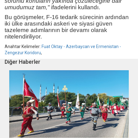
sorunlu konuların yakında çözüleceğine dair
umudumuz tam,"
ifadelerini kullandı.
Bu görüşmeler, F-16 tedarik sürecinin ardından
iki ülke arasındaki askeri ve siyasi güven
tazeleme adımlarının bir devamı olarak
nitelendiriliyor.
Anahtar Kelimeler:
Fuat Oktay - Azerbaycan ve Ermenistan -
Zengezur Koridoru
,
Diğer Haberler