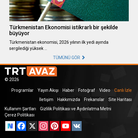
Türkmenistan Ekonomisi istikrarlı bir şekilde
büyüyor
Türkmenistan ekonomisi, 2026 yılının ilk yedi ayında
sergilediği yüksek …
TÜMÜNÜ GÖR
© 2026
Programlar
Yayın Akışı
Haber
Fotoğraf
Video
Canlı İzle
İletişim
Hakkımızda
Frekanslar
Site Haritası
Kullanım Şartları
Gizlilik Politikası ve Aydınlatma Metni
Çerez Politikası
Facebook
X
Instagram
Pinterest
YouTube
VK