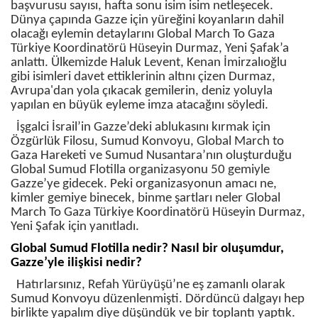
başvurusu sayısı, hafta sonu isim isim netleşecek.
Dünya çapında Gazze için yüreğini koyanların dahil
olacağı eylemin detaylarını Global March To Gaza
Türkiye Koordinatörü Hüseyin Durmaz, Yeni Şafak’a
anlattı. Ülkemizde Haluk Levent, Kenan İmirzalıoğlu
gibi isimleri davet ettiklerinin altını çizen Durmaz,
Avrupa'dan yola çıkacak gemilerin, deniz yoluyla
yapılan en büyük eyleme imza atacağını söyledi.
İşgalci İsrail’in Gazze’deki ablukasını kırmak için
Özgürlük Filosu, Sumud Konvoyu, Global March to
Gaza Hareketi ve Sumud Nusantara’nın oluşturduğu
Global Sumud Flotilla organizasyonu 50 gemiyle
Gazze’ye gidecek. Peki organizasyonun amacı ne,
kimler gemiye binecek, binme şartları neler Global
March To Gaza Türkiye Koordinatörü Hüseyin Durmaz,
Yeni Şafak için yanıtladı.
Global Sumud Flotilla nedir? Nasıl bir oluşumdur,
Gazze’yle ilişkisi nedir?
Hatırlarsınız, Refah Yürüyüşü’ne eş zamanlı olarak
Sumud Konvoyu düzenlenmişti. Dördüncü dalgayı hep
birlikte yapalım diye düşündük ve bir toplantı yaptık.