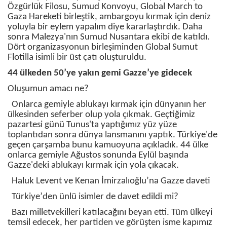
Özgürlük Filosu, Sumud Konvoyu, Global March to
Gaza Hareketi birleştik, ambargoyu kırmak için deniz
yoluyla bir eylem yapalım diye kararlaştırdık. Daha
sonra Malezya'nın Sumud Nusantara ekibi de katıldı.
Dört organizasyonun birleşiminden Global Sumut
Flotilla isimli bir üst çatı oluşturuldu.
44 ülkeden 50’ye yakın gemi Gazze’ye gidecek
Oluşumun amacı ne?
Onlarca gemiyle ablukayı kırmak için dünyanın her
ülkesinden seferber olup yola çıkmak. Geçtiğimiz
pazartesi günü Tunus'ta yaptığımız yüz yüze
toplantıdan sonra dünya lansmanını yaptık. Türkiye'de
geçen çarşamba bunu kamuoyuna açıkladık. 44 ülke
onlarca gemiyle Ağustos sonunda Eylül başında
Gazze'deki ablukayı kırmak için yola çıkacak.
Haluk Levent ve Kenan İmirzalıoğlu’na Gazze daveti
Türkiye’
de
n ünlü isimler de davet edildi mi?
Bazı milletvekilleri katılacağını beyan etti. Tüm ülkeyi
temsil edecek, her partiden ve görüşten isme kapımız