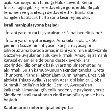
açık. Kamuoyunun tanıdığı Haluk Levent, Kenan
İmirzalıoğlu gibi kişilere davetiye gönderdik. Birçok
fenomen ve gazeteciyi de davet ettik. Bunlardan
hangileri katılacak hafta sonu kesinleşmiş olur.
İsrail manipülasyona başladı
İnsani yardım mı taşıyacaksınız? Nihai hedefiniz ne?
İnsani yardım götüreceğiz. Ama teknik olarak 50
geminin Gazze’nin ihtiyacını karşılamayacağını
biliyoruz ama burada amaç insani yardım ve aktivizmle
Gazze'ye uygulanan ablukayı kırmak. Amaç, eş zamanlı
karasal eylemlerle de bunu destekleyerek İsrail
üzerindeki diplomatik baskıyı artırıp bir somut adım
aldırmak. Şu an kamuoyunun yakından tanıdığı Greta
Thunberg, İrlandalı aktör Liam Cunningham, Brezilyalı
aktivist Thiago Avila, Yasemin Acar gibi isimler Global
Summit Flotilla’nın içinde. Gemiler, Avrupa'dan
kalkacak. Limanları güvenlik nedeniyle paylaşmıyoruz.
Şimdiden İsrail tarafından ciddi manipülasyon ve baskı
başladı.
Kaptanların izinlerini iptal ediyorlar