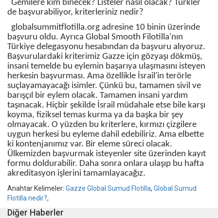
Gemilere kim binecek? Listeler nasıl olacak? Türkler
de başvurabiliyor, kriterleriniz nedir?
globalsummitflotilla.org adresine 10 binin üzerinde
başvuru oldu. Ayrıca Global Smooth Filotilla'nın
Türkiye delegasyonu hesabından da başvuru alıyoruz.
Başvurulardaki kriterimiz Gazze için gözyaşı dökmüş,
insani temelde bu eylemin başarıya ulaşmasını isteyen
herkesin başvurması. Ama özellikle İsrail'in terörle
suçlayamayacağı isimler. Çünkü bu, tamamen sivil ve
barışçıl bir eylem olacak. Tamamen insani yardım
taşınacak. Hiçbir şekilde İsrail müdahale etse bile karşı
koyma, fiziksel temas kurma ya da başka bir şey
olmayacak. O yüzden bu kriterlere, kırmızı çizgilere
uygun herkesi bu eyleme dahil edebiliriz. Ama elbette
ki kontenjanımız var. Bir eleme süreci olacak.
Ülkemizden başvurmak isteyenler site üzerinden kayıt
formu doldurabilir. Daha sonra onlara ulaşıp bu hafta
akreditasyon işlerini tamamlayacağız.
Anahtar Kelimeler:
Gazze Global Sumud Flotilla
,
Global Sumud
Flotilla nedir?
,
Diğer Haberler