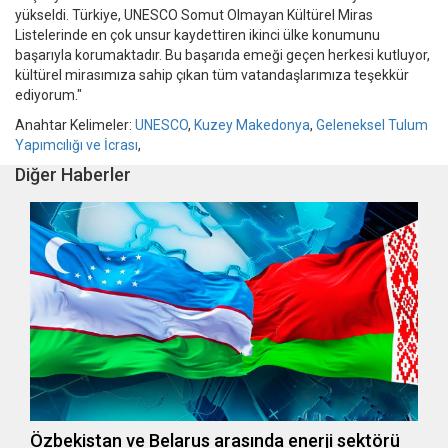
yükseldi. Türkiye, UNESCO Somut Olmayan Kültürel Miras
Listelerinde en çok unsur kaydettiren ikinci ülke konumunu
başarıyla korumaktadır. Bu başarıda emeği geçen herkesi kutluyor,
kültürel mirasımıza sahip çıkan tüm vatandaşlarımıza teşekkür
ediyorum."
Anahtar Kelimeler:
UNESCO
,
Kuzey Makedonya
,
Geleneksel Tulum
Yapımcılığı ve İcrası
,
Diğer Haberler
Özbekistan ve Belarus arasında enerji sektörü