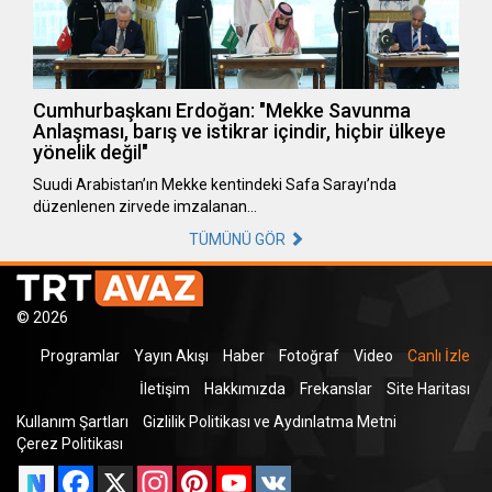
Cumhurbaşkanı Erdoğan: "Mekke Savunma
Anlaşması, barış ve istikrar içindir, hiçbir ülkeye
yönelik değil"
Suudi Arabistan’ın Mekke kentindeki Safa Sarayı’nda
düzenlenen zirvede imzalanan…
TÜMÜNÜ GÖR
© 2026
Programlar
Yayın Akışı
Haber
Fotoğraf
Video
Canlı İzle
İletişim
Hakkımızda
Frekanslar
Site Haritası
Kullanım Şartları
Gizlilik Politikası ve Aydınlatma Metni
Çerez Politikası
Facebook
X
Instagram
Pinterest
YouTube
VK