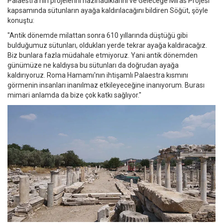
Palaestra'nın projelerini hazırladıklarını ve Geleceğe Miras Projesi
kapsamında sütunların ayağa kaldırılacağını bildiren Söğüt, şöyle
konuştu:
"Antik dönemde milattan sonra 610 yıllarında düştüğü gibi
bulduğumuz sütunları, oldukları yerde tekrar ayağa kaldıracağız.
Biz bunlara fazla müdahale etmiyoruz. Yani antik dönemden
günümüze ne kaldıysa bu sütunları da doğrudan ayağa
kaldırıyoruz. Roma Hamamı'nın ihtişamlı Palaestra kısmını
görmenin insanları inanılmaz etkileyeceğine inanıyorum. Burası
mimari anlamda da bize çok katkı sağlıyor."