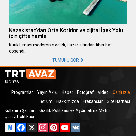
Kazakistan’dan Orta Koridor ve dijital İpek Yolu
için çifte hamle
Kurık Limanı modernize edildi, Hazar altından fiber hat
döşendi.
TÜMÜNÜ GÖR
© 2026
Programlar
Yayın Akışı
Haber
Fotoğraf
Video
Canlı İzle
İletişim
Hakkımızda
Frekanslar
Site Haritası
Kullanım Şartları
Gizlilik Politikası ve Aydınlatma Metni
Çerez Politikası
Facebook
X
Instagram
Pinterest
YouTube
VK