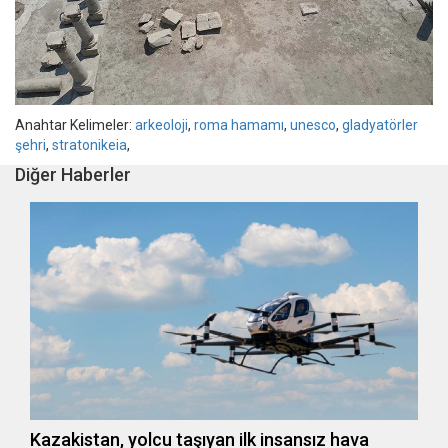
Anahtar Kelimeler:
arkeoloji
,
roma hamamı
,
unesco
,
gladyatörler
şehri
,
stratonikeia
,
Diğer Haberler
Kazakistan, yolcu taşıyan ilk insansız hava