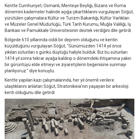
Kentte Cumhuriyet, Osmanlı, Menteşe Beyliği, Bizans ve Roma
dönemini kademeler halinde açığa çıkarttıklarını vurgulayan Söğüt,
yürütülen çalışmalara Kültür ve Turizm Bakanlığı, Kültür Varlıkları
ve Müzeler Genel Müdürlüğü, Türk Tarih Kurumu, Muğla Valiliği, İş
Bankası ve Pamukkale Üniversitesinin destek verdiğini dile getirdi.
Bölgede 610 yıllarında ciddi bir deprem olduğunu ve kentin
küçüldüğünü vurgulayan Söğüt, "Günümüzden 1414 yıl önce
yıkılan sütunları o günkü düştüğü haliyle bulduk. Biz bu sütunları
1414 yıl sonra tekrar ayağa kaldırıp o dönemdeki ihtişamına yakın
bir görüntüyü elde etmeyi ve ziyaretçilerin beğenisine sunmayı
planlıyoruz." diye konuştu.
Kentte yapılan kazı çalışmalarında, her yıl önemli verilere
ulaştıklarını anlatan Söğüt, Stratonikeia'nın yaşayan bir arkeoloji
kenti olduğunu dile getirdi.