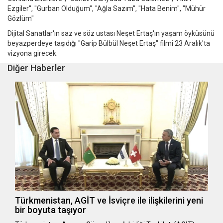
Ezgiler", "Gurban Olduğum", "Ağla Sazım", "Hata Benim", "Mühür
Gözlüm"
Dijital Sanatlar'ın saz ve söz ustası Neşet Ertaş'ın yaşam öyküsünü
beyazperdeye taşıdığı "Garip Bülbül Neşet Ertaş" filmi 23 Aralık'ta
vizyona girecek.
Diğer Haberler
Türkmenistan, AGİT ve İsviçre ile ilişkilerini yeni
bir boyuta taşıyor