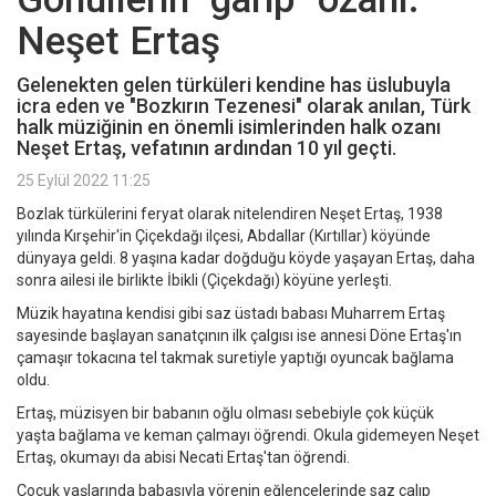
Neşet Ertaş
Gelenekten gelen türküleri kendine has üslubuyla
icra eden ve "Bozkırın Tezenesi" olarak anılan, Türk
halk müziğinin en önemli isimlerinden halk ozanı
Neşet Ertaş, vefatının ardından 10 yıl geçti.
25 Eylül 2022 11:25
Bozlak türkülerini feryat olarak nitelendiren Neşet Ertaş, 1938
yılında Kırşehir'in Çiçekdağı ilçesi, Abdallar (Kırtıllar) köyünde
dünyaya geldi. 8 yaşına kadar doğduğu köyde yaşayan Ertaş, daha
sonra ailesi ile birlikte İbikli (Çiçekdağı) köyüne yerleşti.
Müzik hayatına kendisi gibi saz üstadı babası Muharrem Ertaş
sayesinde başlayan sanatçının ilk çalgısı ise annesi Döne Ertaş'ın
çamaşır tokacına tel takmak suretiyle yaptığı oyuncak bağlama
oldu.
Ertaş, müzisyen bir babanın oğlu olması sebebiyle çok küçük
yaşta bağlama ve keman çalmayı öğrendi. Okula gidemeyen Neşet
Ertaş, okumayı da abisi Necati Ertaş'tan öğrendi.
Çocuk yaşlarında babasıyla yörenin eğlencelerinde saz çalıp