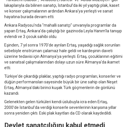
lakaplarıyla da bilinen sanatçı, İstanbul'da iki yıl yaptığı plak, kaset
ve konser çalışmalarının ardından Ankara'ya yerleşti ve sanat
hayatına burada devam etti.
Ankara Radyosu'nda "mahalli sanatçı" unvanıyla programlar da
yapan Ertaş, Ankara'da çalıştığı bir gazinoda Leyla Hanım'la tanışıp
evlendi ve 3 çocuk sahibi oldu.
Eşinden, 7 yıl sonra 1970'de ayrılan Ertaş, yaşadığı sağlık sorunları
sebebiyle enstrüman çalamaz hale geldi ve kardeşinin daveti
üzerine tedavisi için Almanya'ya yerleşti. Ertaş, çocuklarının eğitimi
ve sanatsal çalışmalarından dolayı uzun süre Almanya'da ikamet
etti.
Türkiye'de çıkardığı plaklar, yaptığı radyo programları, konserler ve
düğün performansları sayesinde büyük bir üne sahip olan Neşet
Ertaş, Almanya'daki birinci kuşak Türk göçmenlerin de gönlünü
kazandı.
Gelenekten gelen türküleri kendi üslubuyla icra eden Ertaş,
2000'de İstanbul'da verdiği konserle sevenlerinin karşısına yıllar
sonra yeniden çıktı. Eski plak kayıtları da CD olarak kaydedildi.
Devlet sanatçılığını kabul etmedi