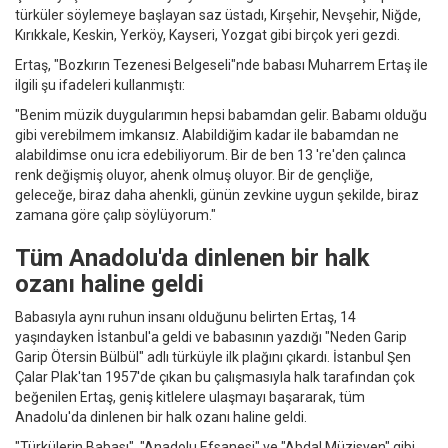
türküler söylemeye başlayan saz üstadı, Kırşehir, Nevşehir, Niğde,
Kırıkkale, Keskin, Yerköy, Kayseri, Yozgat gibi birçok yeri gezdi.
Ertaş, "Bozkırın Tezenesi Belgeseli"nde babası Muharrem Ertaş ile
ilgili şu ifadeleri kullanmıştı:
"Benim müzik duygularımın hepsi babamdan gelir. Babamı olduğu
gibi verebilmem imkansız. Alabildiğim kadar ile babamdan ne
alabildimse onu icra edebiliyorum. Bir de ben 13 're'den çalınca
renk değişmiş oluyor, ahenk olmuş oluyor. Bir de gençliğe,
geleceğe, biraz daha ahenkli, günün zevkine uygun şekilde, biraz
zamana göre çalıp söylüyorum."
Tüm Anadolu'da dinlenen bir halk
ozanı haline geldi
Babasıyla aynı ruhun insanı olduğunu belirten Ertaş, 14
yaşındayken İstanbul'a geldi ve babasının yazdığı "Neden Garip
Garip Ötersin Bülbül" adlı türküyle ilk plağını çıkardı. İstanbul Şen
Çalar Plak'tan 1957'de çıkan bu çalışmasıyla halk tarafından çok
beğenilen Ertaş, geniş kitlelere ulaşmayı başararak, tüm
Anadolu'da dinlenen bir halk ozanı haline geldi.
"Türkülerin Babası", "Anadolu Efsanesi" ve "Abdal Müzisyen" gibi