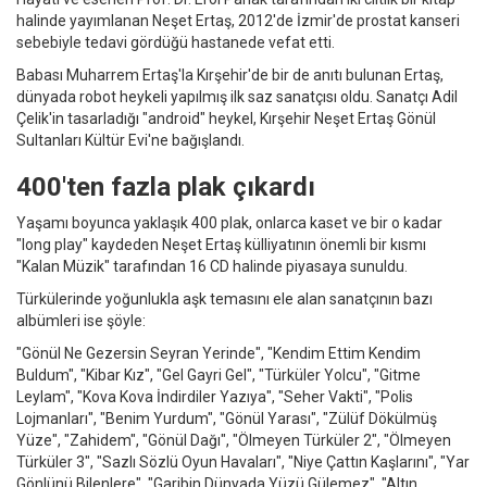
halinde yayımlanan Neşet Ertaş, 2012'de İzmir'de prostat kanseri
sebebiyle tedavi gördüğü hastanede vefat etti.
Babası Muharrem Ertaş'la Kırşehir'de bir de anıtı bulunan Ertaş,
dünyada robot heykeli yapılmış ilk saz sanatçısı oldu. Sanatçı Adil
Çelik'in tasarladığı "android" heykel, Kırşehir Neşet Ertaş Gönül
Sultanları Kültür Evi'ne bağışlandı.
400'ten fazla plak çıkardı
Yaşamı boyunca yaklaşık 400 plak, onlarca kaset ve bir o kadar
"long play" kaydeden Neşet Ertaş külliyatının önemli bir kısmı
"Kalan Müzik" tarafından 16 CD halinde piyasaya sunuldu.
Türkülerinde yoğunlukla aşk temasını ele alan sanatçının bazı
albümleri ise şöyle:
"Gönül Ne Gezersin Seyran Yerinde", "Kendim Ettim Kendim
Buldum", "Kibar Kız", "Gel Gayri Gel", "Türküler Yolcu", "Gitme
Leylam", "Kova Kova İndirdiler Yazıya", "Seher Vakti", "Polis
Lojmanları", "Benim Yurdum", "Gönül Yarası", "Zülüf Dökülmüş
Yüze", "Zahidem", "Gönül Dağı", "Ölmeyen Türküler 2", "Ölmeyen
Türküler 3", "Sazlı Sözlü Oyun Havaları", "Niye Çattın Kaşlarını", "Yar
Gönlünü Bilenlere", "Garibin Dünyada Yüzü Gülemez", "Altın