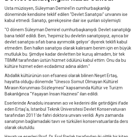
Usta müzisyen, Süleyman Demirel'in cumhurbaşkanlığı
döneminde kendisine teklif edilen "Devlet Sanatçısı" unvanını ise
kabul etmedi. Sanatçı, gerekçesine dair ise şunları söylemişti:
"O dönem Süleyman Demirel cumhurbaşkanıydı. Devlet sanatçılığı
bana teklif edildi. Ben, 'hepimiz bu devletin sanatçısıyız, ayrıca bir
devlet sanatçısı sıfatı bana ayrımcılık geliyor' diyerek teklifi kabul
etmedim. Ben halkın sanatçısı olarak kalırsam benim için en büyük
mutluluk bu. Şimdiye kadar devletten bir kuruş almadım, bir tek
TBMM tarafından üstün hizmet ödülünü kabul ettim. Onu da bu
kültüre hizmet eden ecdadımız adına aldım."
Abdallık kültürünün son efsanesi olarak bilinen Neşet Ertaş,
hayatta olduğu dönemde "Unesco Somut Olmayan Kültürel
Mirasın Korunması Sözleşmesi" kapsamında Kültür ve Turizm
Bakanlığınca "Yaşayan İnsan Hazinesi" ilan edildi.
Eserlerinde Anadolu insanının acı ve kederini dile getirdiğini ifade
eden Ertaş'a, İstanbul Teknik Üniversitesi Devlet Konservatuvarı
tarafından 2011'de fahri doktora unvanı verildi. Aynı zamanda
sanatçının bağlamadaki tavrı ve türküleri konservatuarlarda ders
olarak okutuldu.
Hayatı ve eserleri Prof. Dr. Erol Parlak tarafından iki ciltlik bir kitap