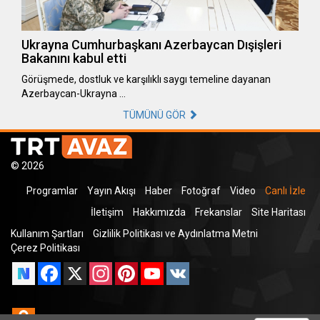
Ukrayna Cumhurbaşkanı Azerbaycan Dışişleri
Bakanını kabul etti
Görüşmede, dostluk ve karşılıklı saygı temeline dayanan
Azerbaycan-Ukrayna …
TÜMÜNÜ GÖR
© 2026
Programlar
Yayın Akışı
Haber
Fotoğraf
Video
Canlı İzle
İletişim
Hakkımızda
Frekanslar
Site Haritası
Kullanım Şartları
Gizlilik Politikası ve Aydınlatma Metni
Çerez Politikası
Facebook
X
Instagram
Pinterest
YouTube
VK
Odnoklassniki