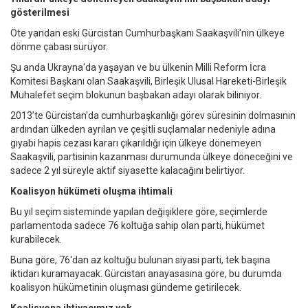
gösterilmesi
Öte yandan eski Gürcistan Cumhurbaşkanı Saakaşvili'nin ülkeye
dönme çabası sürüyor.
Şu anda Ukrayna'da yaşayan ve bu ülkenin Milli Reform İcra
Komitesi Başkanı olan Saakaşvili, Birleşik Ulusal Hareketi-Birleşik
Muhalefet seçim blokunun başbakan adayı olarak biliniyor.
2013’te Gürcistan'da cumhurbaşkanlığı görev süresinin dolmasının
ardından ülkeden ayrılan ve çeşitli suçlamalar nedeniyle adına
gıyabi hapis cezası kararı çıkarıldığı için ülkeye dönemeyen
Saakaşvili, partisinin kazanması durumunda ülkeye döneceğini ve
sadece 2 yıl süreyle aktif siyasette kalacağını belirtiyor.
Koalisyon hükümeti oluşma ihtimali
Bu yıl seçim sisteminde yapılan değişiklere göre, seçimlerde
parlamentoda sadece 76 koltuğa sahip olan parti, hükümet
kurabilecek.
Buna göre, 76'dan az koltuğu bulunan siyasi parti, tek başına
iktidarı kuramayacak. Gürcistan anayasasına göre, bu durumda
koalisyon hükümetinin oluşması gündeme getirilecek.