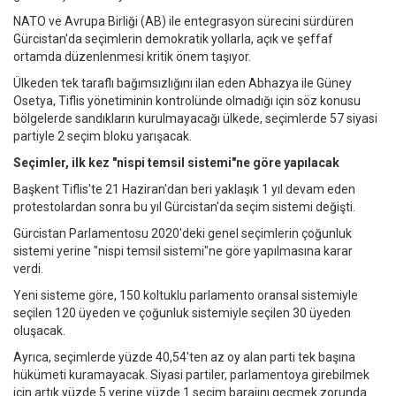
NATO ve Avrupa Birliği (AB) ile entegrasyon sürecini sürdüren
Gürcistan'da seçimlerin demokratik yollarla, açık ve şeffaf
ortamda düzenlenmesi kritik önem taşıyor.
Ülkeden tek taraflı bağımsızlığını ilan eden Abhazya ile Güney
Osetya, Tiflis yönetiminin kontrolünde olmadığı için söz konusu
bölgelerde sandıkların kurulmayacağı ülkede, seçimlerde 57 siyasi
partiyle 2 seçim bloku yarışacak.
Seçimler, ilk kez "nispi temsil sistemi"ne göre yapılacak
Başkent Tiflis'te 21 Haziran'dan beri yaklaşık 1 yıl devam eden
protestolardan sonra bu yıl Gürcistan'da seçim sistemi değişti.
Gürcistan Parlamentosu 2020'deki genel seçimlerin çoğunluk
sistemi yerine "nispi temsil sistemi"ne göre yapılmasına karar
verdi.
Yeni sisteme göre, 150 koltuklu parlamento oransal sistemiyle
seçilen 120 üyeden ve çoğunluk sistemiyle seçilen 30 üyeden
oluşacak.
Ayrıca, seçimlerde yüzde 40,54'ten az oy alan parti tek başına
hükümeti kuramayacak. Siyasi partiler, parlamentoya girebilmek
için artık yüzde 5 yerine yüzde 1 seçim barajını geçmek zorunda.