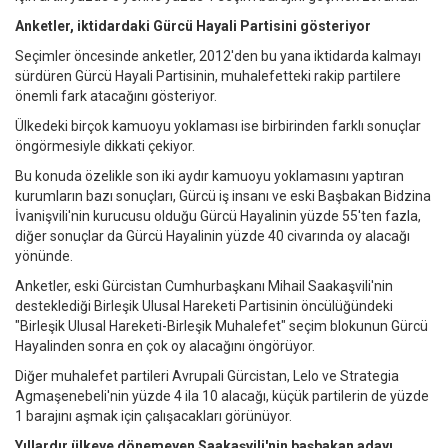
Anketler, iktidardaki Gürcü Hayali Partisini gösteriyor
Seçimler öncesinde anketler, 2012'den bu yana iktidarda kalmayı
sürdüren Gürcü Hayali Partisinin, muhalefetteki rakip partilere
önemli fark atacağını gösteriyor.
Ülkedeki birçok kamuoyu yoklaması ise birbirinden farklı sonuçlar
öngörmesiyle dikkati çekiyor.
Bu konuda özelikle son iki aydır kamuoyu yoklamasını yaptıran
kurumların bazı sonuçları, Gürcü iş insanı ve eski Başbakan Bidzina
İvanişvili'nin kurucusu olduğu Gürcü Hayalinin yüzde 55'ten fazla,
diğer sonuçlar da Gürcü Hayalinin yüzde 40 civarında oy alacağı
yönünde.
Anketler, eski Gürcistan Cumhurbaşkanı Mihail Saakaşvili'nin
desteklediği Birleşik Ulusal Hareketi Partisinin öncülüğündeki
"Birleşik Ulusal Hareketi-Birleşik Muhalefet" seçim blokunun Gürcü
Hayalinden sonra en çok oy alacağını öngörüyor.
Diğer muhalefet partileri Avrupali Gürcistan, Lelo ve Strategia
Agmaşenebeli'nin yüzde 4 ila 10 alacağı, küçük partilerin de yüzde
1 barajını aşmak için çalışacakları görünüyor.
Yıllardır ülkeye dönemeyen Saakaşvili'nin başbakan adayı