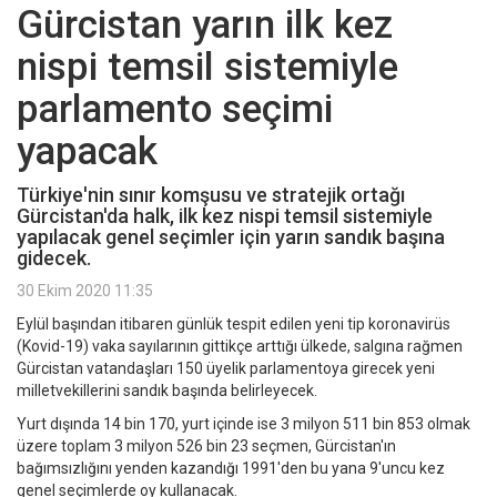
Gürcistan yarın ilk kez
nispi temsil sistemiyle
parlamento seçimi
yapacak
Türkiye'nin sınır komşusu ve stratejik ortağı
Gürcistan'da halk, ilk kez nispi temsil sistemiyle
yapılacak genel seçimler için yarın sandık başına
gidecek.
30 Ekim 2020 11:35
Eylül başından itibaren günlük tespit edilen yeni tip koronavirüs
(Kovid-19) vaka sayılarının gittikçe arttığı ülkede, salgına rağmen
Gürcistan vatandaşları 150 üyelik parlamentoya girecek yeni
milletvekillerini sandık başında belirleyecek.
Yurt dışında 14 bin 170, yurt içinde ise 3 milyon 511 bin 853 olmak
üzere toplam 3 milyon 526 bin 23 seçmen, Gürcistan'ın
bağımsızlığını yenden kazandığı 1991'den bu yana 9'uncu kez
genel seçimlerde oy kullanacak.