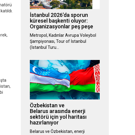
inatörü
katıldı.
İstanbul 2026’da sporun
küresel başkenti oluyor:
Organizasyonlar peş peşe
rek,
Metropol, Kadınlar Avrupa Voleybol
Şampiyonası, Tour of İstanbul
(İstanbul Turu…
aşta
istan,
bi
Özbekistan ve
Belarus arasında enerji
sektörü için yol haritası
hazırlanıyor
Belarus ve Özbekistan, enerji