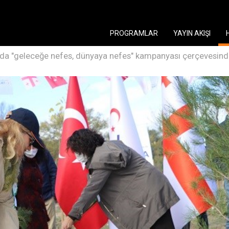
PROGRAMLAR
YAYIN AKIŞI
'da "geleceğe nefes, dünyaya nefes" kampanyası çerçevesinde 