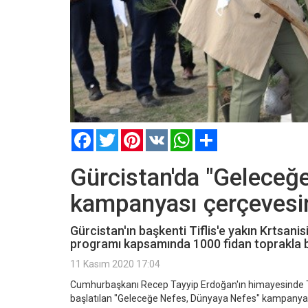
Facebook
Twitter
Pinterest
VK
WhatsApp
Paylaş
Gürcistan'da "Geleceğ
kampanyası çerçevesind
Gürcistan'ın başkenti Tiflis'e yakın Krtsa
programı kapsamında 1000 fidan toprakla b
11 Kasım 2020 17:04
Cumhurbaşkanı Recep Tayyip Erdoğan'ın himayesinde 
başlatılan "Geleceğe Nefes, Dünyaya Nefes" kampanyası 