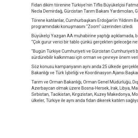
Fidan dikim törenine Türkiye'nin Tiflis Büyükelçisi Fatm
Necla Demirdağ, Gürcistan Tarım Bakanı Yardımcıları, Gürci
Törene katılanlar, Cumhurbaşkanı Erdoğan'ın Yıldırım B
programındaki konuşmasını "Zoom" üzerinden izledi.
Büyükelçi Yazgan AA muhabirine yaptığı açıklamada, b
"Çok gurur verici bir tablo çünkü gerçekten geleceğe nef
"Bugün Türkiye Cumhuriyeti ve Gürcistan Cumhuriyeti birl
sürdürebilir kalkınması için orman ve çevreye önem veril
Söz konusu kampanyanın aynı anda 25 ülkede gerçekleşt
Bakanlığı ve Türk İşbirliği ve Koordinasyon Ajansı Başka
Tarım ve Orman Bakanlığı, Orman Genel Müdürlüğü, Dışiş
Azerbaycan olmak üzere Bosna-Hersek, Irak, Libya, Mal
Sırbistan, Tacikistan, Kırgızistan, Kuzey Makedonya, Mo
ülkeler, Türkiye ile aynı anda fidan dikerek katılım sağlıyo