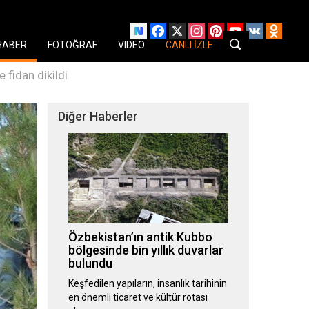
Facebook
X
Instagram
Pinterest
YouTube
VK
Odnok
HABER
FOTOĞRAF
VIDEO
CANLI İZLE
fidan dikildi
Diğer Haberler
Özbekistan’ın antik Kubbo
bölgesinde bin yıllık duvarlar
bulundu
Keşfedilen yapıların, insanlık tarihinin
en önemli ticaret ve kültür rotası