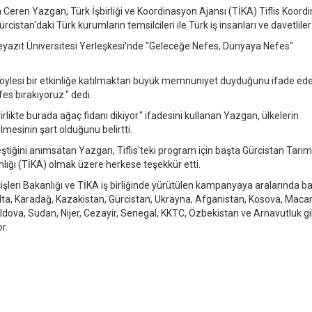
a Ceren Yazgan, Türk İşbirliği ve Koordinasyon Ajansı (TİKA) Tiflis Koord
stan'daki Türk kurumların temsilcileri ile Türk iş insanları ve davetliler 
eyazıt Üniversitesi Yerleşkesi'nde "Geleceğe Nefes, Dünyaya Nefes"
öylesi bir etkinliğe katılmaktan büyük memnuniyet duyduğunu ifade ede
es bırakıyoruz." dedi.
ikte burada ağaç fidanı dikiyor." ifadesini kullanan Yazgan, ülkelerin
mesinin şart olduğunu belirtti.
iğini anımsatan Yazgan, Tiflis'teki program için başta Gürcistan Tarım
nlığı (TİKA) olmak üzere herkese teşekkür etti.
leri Bakanlığı ve TİKA iş birliğinde yürütülen kampanyaya aralarında b
ta, Karadağ, Kazakistan, Gürcistan, Ukrayna, Afganistan, Kosova, Macar
ldova, Sudan, Nijer, Cezayir, Senegal, KKTC, Özbekistan ve Arnavutluk gi
r.