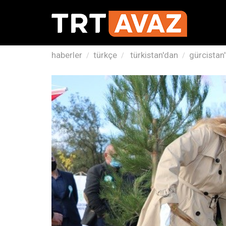
haberler
türkçe
türkistan'dan
gürcistan