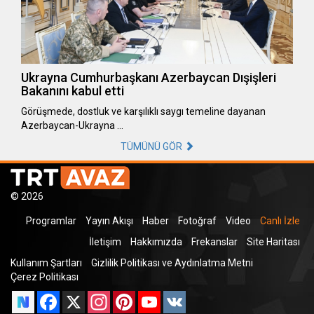
Ukrayna Cumhurbaşkanı Azerbaycan Dışişleri
Bakanını kabul etti
Görüşmede, dostluk ve karşılıklı saygı temeline dayanan
Azerbaycan-Ukrayna …
TÜMÜNÜ GÖR
© 2026
Programlar
Yayın Akışı
Haber
Fotoğraf
Video
Canlı İzle
İletişim
Hakkımızda
Frekanslar
Site Haritası
Kullanım Şartları
Gizlilik Politikası ve Aydınlatma Metni
Çerez Politikası
Facebook
X
Instagram
Pinterest
YouTube
VK