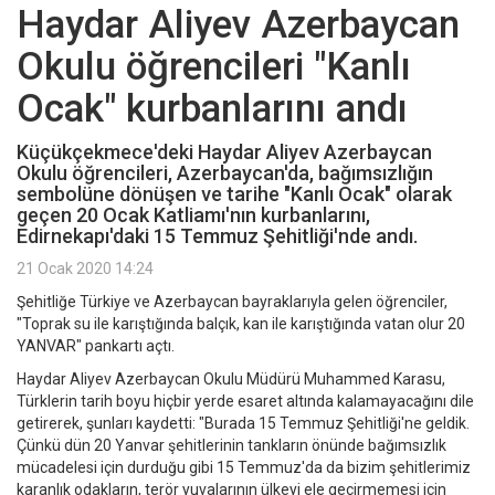
Haydar Aliyev Azerbaycan
Okulu öğrencileri "Kanlı
Ocak" kurbanlarını andı
Küçükçekmece'deki Haydar Aliyev Azerbaycan
Okulu öğrencileri, Azerbaycan'da, bağımsızlığın
sembolüne dönüşen ve tarihe "Kanlı Ocak" olarak
geçen 20 Ocak Katliamı'nın kurbanlarını,
Edirnekapı'daki 15 Temmuz Şehitliği'nde andı.
21 Ocak 2020 14:24
Şehitliğe Türkiye ve Azerbaycan bayraklarıyla gelen öğrenciler,
"Toprak su ile karıştığında balçık, kan ile karıştığında vatan olur 20
YANVAR" pankartı açtı.
Haydar Aliyev Azerbaycan Okulu Müdürü Muhammed Karasu,
Türklerin tarih boyu hiçbir yerde esaret altında kalamayacağını dile
getirerek, şunları kaydetti: "Burada 15 Temmuz Şehitliği'ne geldik.
Çünkü dün 20 Yanvar şehitlerinin tankların önünde bağımsızlık
mücadelesi için durduğu gibi 15 Temmuz'da da bizim şehitlerimiz
karanlık odakların, terör yuvalarının ülkeyi ele geçirmemesi için