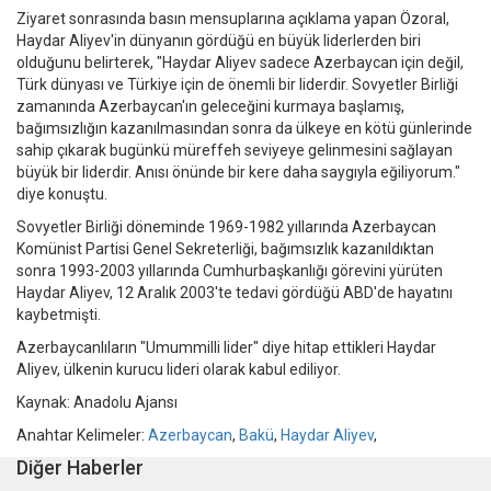
Ziyaret sonrasında basın mensuplarına açıklama yapan Özoral,
Haydar Aliyev'in dünyanın gördüğü en büyük liderlerden biri
olduğunu belirterek, "Haydar Aliyev sadece Azerbaycan için değil,
Türk dünyası ve Türkiye için de önemli bir liderdir. Sovyetler Birliği
zamanında Azerbaycan'ın geleceğini kurmaya başlamış,
bağımsızlığın kazanılmasından sonra da ülkeye en kötü günlerinde
sahip çıkarak bugünkü müreffeh seviyeye gelinmesini sağlayan
büyük bir liderdir. Anısı önünde bir kere daha saygıyla eğiliyorum."
diye konuştu.
Sovyetler Birliği döneminde 1969-1982 yıllarında Azerbaycan
Komünist Partisi Genel Sekreterliği, bağımsızlık kazanıldıktan
sonra 1993-2003 yıllarında Cumhurbaşkanlığı görevini yürüten
Haydar Aliyev, 12 Aralık 2003'te tedavi gördüğü ABD'de hayatını
kaybetmişti.
Azerbaycanlıların "Umummilli lider" diye hitap ettikleri Haydar
Aliyev, ülkenin kurucu lideri olarak kabul ediliyor.
Kaynak: Anadolu Ajansı
Anahtar Kelimeler:
Azerbaycan
,
Bakü
,
Haydar Aliyev
,
Diğer Haberler