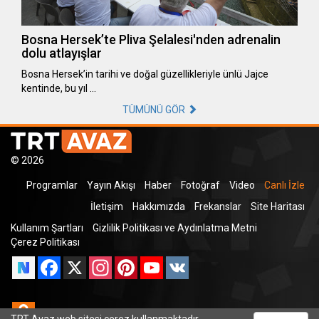
Bosna Hersek’te Pliva Şelalesi'nden adrenalin
dolu atlayışlar
Bosna Hersek’in tarihi ve doğal güzellikleriyle ünlü Jajce
kentinde, bu yıl …
TÜMÜNÜ GÖR
© 2026
Programlar
Yayın Akışı
Haber
Fotoğraf
Video
Canlı İzle
İletişim
Hakkımızda
Frekanslar
Site Haritası
Kullanım Şartları
Gizlilik Politikası ve Aydınlatma Metni
Çerez Politikası
Facebook
X
Instagram
Pinterest
YouTube
VK
Odnoklassniki
TRT Avaz web sitesi çerez kullanmaktadır.