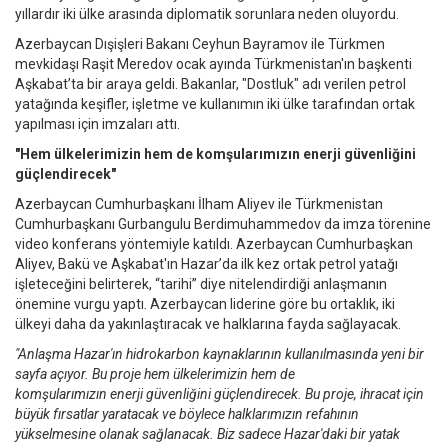
yıllardır iki ülke arasında diplomatik sorunlara neden oluyordu.
Azerbaycan Dışişleri Bakanı Ceyhun Bayramov ile Türkmen
mevkidaşı Raşit Meredov ocak ayında Türkmenistan'ın başkenti
Aşkabat’ta bir araya geldi. Bakanlar, "Dostluk" adı verilen petrol
yatağında keşifler, işletme ve kullanımın iki ülke tarafından ortak
yapılması için imzaları attı.
"Hem ülkelerimizin hem de komşularımızın enerji güvenliğini
güçlendirecek"
Azerbaycan Cumhurbaşkanı İlham Aliyev ile Türkmenistan
Cumhurbaşkanı Gurbangulu Berdimuhammedov da imza törenine
video konferans yöntemiyle katıldı. Azerbaycan Cumhurbaşkan
Aliyev, Bakü ve Aşkabat'ın Hazar’da ilk kez ortak petrol yatağı
işleteceğini belirterek, “tarihi” diye nitelendirdiği anlaşmanın
önemine vurgu yaptı. Azerbaycan liderine göre bu ortaklık, iki
ülkeyi daha da yakınlaştıracak ve halklarına fayda sağlayacak.
"Anlaşma Hazar'ın hidrokarbon kaynaklarının kullanılmasında yeni bir
sayfa açıyor. Bu proje hem ülkelerimizin hem de
komşularımızın enerji güvenliğini güçlendirecek. Bu proje, ihracat için
büyük fırsatlar yaratacak ve böylece halklarımızın refahının
yükselmesine olanak sağlanacak. Biz sadece Hazar'daki bir yatak