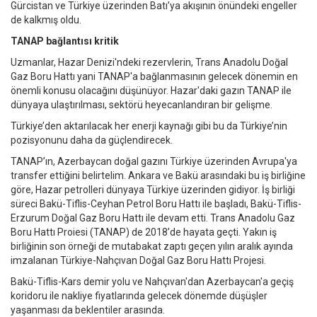
Gürcistan ve Türkiye üzerinden Batı’ya akışının önündeki engeller
de kalkmış oldu.
TANAP bağlantısı kritik
Uzmanlar, Hazar Denizi'ndeki rezervlerin, Trans Anadolu Doğal
Gaz Boru Hattı yani TANAP'a bağlanmasının gelecek dönemin en
önemli konusu olacağını düşünüyor. Hazar'daki gazın TANAP ile
dünyaya ulaştırılması, sektörü heyecanlandıran bir gelişme.
Türkiye’den aktarılacak her enerji kaynağı gibi bu da Türkiye’nin
pozisyonunu daha da güçlendirecek.
TANAP’ın, Azerbaycan doğal gazını Türkiye üzerinden Avrupa'ya
transfer ettiğini belirtelim. Ankara ve Bakü arasındaki bu iş birliğine
göre, Hazar petrolleri dünyaya Türkiye üzerinden gidiyor. İş birliği
süreci Bakü-Tiflis-Ceyhan Petrol Boru Hattı ile başladı, Bakü-Tiflis-
Erzurum Doğal Gaz Boru Hattı ile devam etti. Trans Anadolu Gaz
Boru Hattı Proiesi (TANAP) de 2018’de hayata geçti. Yakın iş
birliğinin son örneği de mutabakat zaptı geçen yılın aralık ayında
imzalanan Türkiye-Nahçıvan Doğal Gaz Boru Hattı Projesi.
Bakü-Tiflis-Kars demir yolu ve Nahçıvan'dan Azerbaycan'a geçiş
koridoru ile nakliye fiyatlarında gelecek dönemde düşüşler
yaşanması da beklentiler arasında.