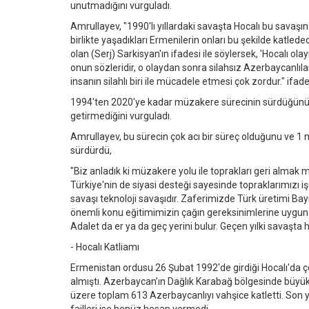
unutmadığını vurguladı.
Amrullayev, "1990'lı yıllardaki savaşta Hocalı bu savaş
birlikte yaşadıkları Ermenilerin onları bu şekilde katl
olan (Serj) Sarkisyan'ın ifadesi ile söylersek, 'Hocalı ol
onun sözleridir, o olaydan sonra silahsız Azerbaycanlılar 
insanın silahlı biri ile mücadele etmesi çok zordur." ifadel
1994'ten 2020'ye kadar müzakere sürecinin sürdüğünü 
getirmediğini vurguladı.
Amrullayev, bu sürecin çok acı bir süreç olduğunu ve 1 mi
sürdürdü,
"Biz anladık ki müzakere yolu ile toprakları geri alma
Türkiye'nin de siyasi desteği sayesinde topraklarımızı iş
savaşı teknoloji savaşıdır. Zaferimizde Türk üretimi Bayr
önemli konu eğitimimizin çağın gereksinimlerine uygun 
Adalet da er ya da geç yerini bulur. Geçen yılki savaşta
- Hocalı Katliamı
Ermenistan ordusu 26 Şubat 1992'de girdiği Hocalı'da çoc
almıştı. Azerbaycan’ın Dağlık Karabağ bölgesinde büyük 
üzere toplam 613 Azerbaycanlıyı vahşice katletti. Son y
failleri ise henüz hesap vermedi.