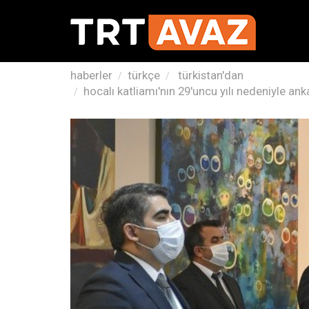
haberler
türkçe
türkistan'dan
hocalı katliamı'nın 29'uncu yılı nedeniyle an