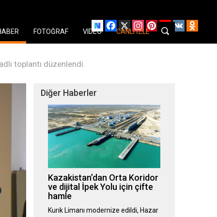
Facebook
X
Instagram
Pinterest
YouTube
VK
Odnok
HABER
FOTOĞRAF
VIDEO
CANLI İZLE
adlı toplantı düzenlendi.
Diğer Haberler
Kazakistan’dan Orta Koridor
ve dijital İpek Yolu için çifte
hamle
Kurık Limanı modernize edildi, Hazar