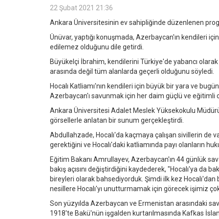
22 Şubat 2021 21:36
Ankara Üniversitesinin ev sahipliğinde düzenlenen progra
Ünüvar, yaptığı konuşmada, Azerbaycan'ın kendileri için 
edilemez olduğunu dile getirdi.
Büyükelçi İbrahim, kendilerini Türkiye'de yabancı olarak g
arasında değil tüm alanlarda geçerli olduğunu söyledi.
Hocalı Katliamı'nın kendileri için büyük bir yara ve bug
Azerbaycan'ı savunmak için her daim güçlü ve eğitimli ol
Ankara Üniversitesi Adalet Meslek Yüksekokulu Müdürü 
görsellerle anlatan bir sunum gerçekleştirdi.
Abdullahzade, Hocalı'da kaçmaya çalışan sivillerin de vah
gerektiğini ve Hocalı'daki katliamında payı olanların hu
Eğitim Bakanı Amrullayev, Azerbaycan'ın 44 günlük sava
bakış açısını değiştirdiğini kaydederek, "Hocalı'ya da b
bireyleri olarak bahsediyorduk. Şimdi ilk kez Hocalı'da
nesillere Hocalı'yı unutturmamak için görecek işimiz çok.
Son yüzyılda Azerbaycan ve Ermenistan arasındaki sava
1918'te Bakü'nün işgalden kurtarılmasında Kafkas İsl