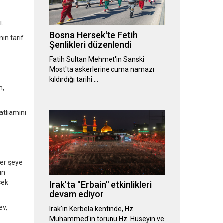
ı.
Bosna Hersek'te Fetih
in tarif
Şenlikleri düzenlendi
Fatih Sultan Mehmet'in Sanski
Most'ta askerlerine cuma namazı
kıldırdığı tarihi …
m,
atliamını
her şeye
ın
cek
Irak'ta ''Erbain'' etkinlikleri
devam ediyor
ev,
Irak'ın Kerbela kentinde, Hz.
Muhammed'in torunu Hz. Hüseyin ve