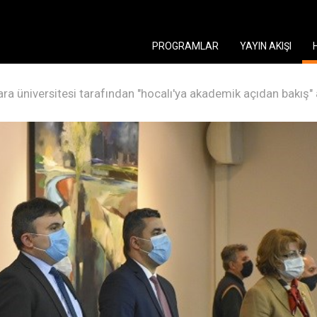
PROGRAMLAR
YAYIN AKIŞI
kara üniversitesi tarafından "hocalı'ya akademik açıdan bakış" 