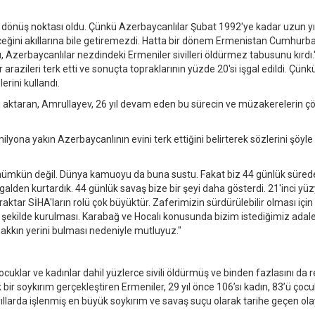
ın dönüş noktası oldu. Çünkü Azerbaycanlılar Şubat 1992'ye kadar uzun yı
edeceğini akıllarına bile getiremezdi. Hatta bir dönem Ermenistan Cumhurb
ayı, Azerbaycanlılar nezdindeki Ermeniler sivilleri öldürmez tabusunu kırdı.
arazileri terk etti ve sonuçta topraklarının yüzde 20'si işgal edildi. Çünkü
erini kullandı.
aktaran, Amrullayev, 26 yıl devam eden bu sürecin ve müzakerelerin 
lyona yakın Azerbaycanlının evini terk ettiğini belirterek sözlerini şöyle
k mümkün değil. Dünya kamuoyu da buna sustu. Fakat biz 44 günlük süred
galden kurtardık. 44 günlük savaş bize bir şeyi daha gösterdi. 21'inci yüzy
aktar SİHA'ların rolü çok büyüktür. Zaferimizin sürdürülebilir olması için
şekilde kurulması. Karabağ ve Hocalı konusunda bizim istediğimiz adalet
 hakkın yerini bulması nedeniyle mutluyuz."
uklar ve kadınlar dahil yüzlerce sivili öldürmüş ve binden fazlasını da r
bir soykırım gerçekleştiren Ermeniler, 29 yıl önce 106’sı kadın, 83’ü çoc
ıllarda işlenmiş en büyük soykırım ve savaş suçu olarak tarihe geçen ola