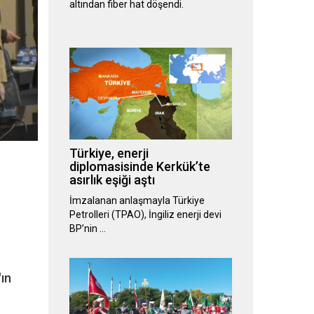
altından fiber hat döşendi.
Türkiye, enerji
diplomasisinde Kerkük’te
asırlık eşiği aştı
İmzalanan anlaşmayla Türkiye
Petrolleri (TPAO), İngiliz enerji devi
BP’nin …
ın