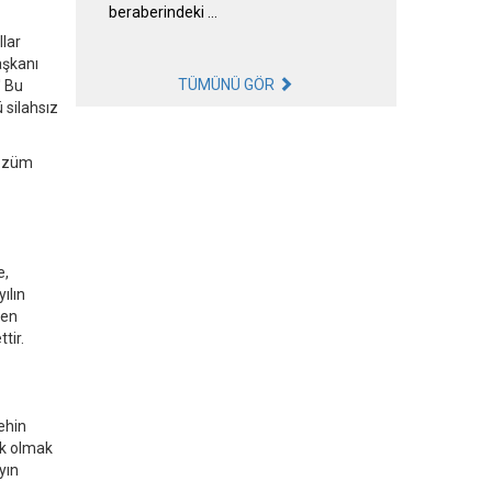
beraberindeki …
llar
aşkanı
TÜMÜNÜ GÖR
' Bu
 silahsız
çözüm
e,
ılın
 en
tir.
ehin
uk olmak
yın