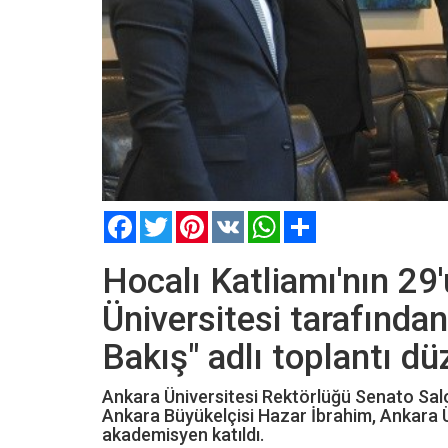
Facebook
Twitter
Pinterest
VK
WhatsApp
Paylaş
Hocalı Katliamı'nın 29
Üniversitesi tarafında
Bakış" adlı toplantı dü
Ankara Üniversitesi Rektörlüğü Senato Sal
Ankara Büyükelçisi Hazar İbrahim, Ankara Ü
akademisyen katıldı.