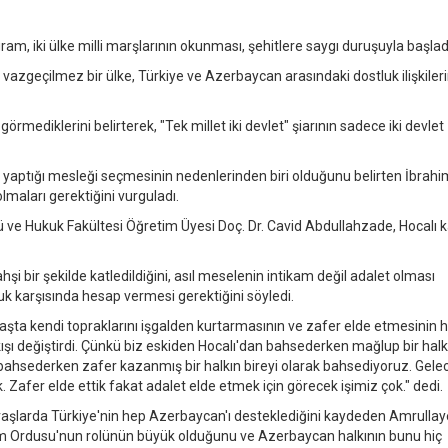
m, iki ülke milli marşlarının okunması, şehitlere saygı duruşuyla başlad
vazgeçilmez bir ülke, Türkiye ve Azerbaycan arasındaki dostluk ilişkilerin
örmediklerini belirterek, "Tek millet iki devlet" şiarının sadece iki devlet
ün yaptığı mesleği seçmesinin nedenlerinden biri olduğunu belirten İbrahi
maları gerektiğini vurguladı.
ve Hukuk Fakültesi Öğretim Üyesi Doç. Dr. Cavid Abdullahzade, Hocalı k
şi bir şekilde katledildiğini, asıl meselenin intikam değil adalet olması
kuk karşısında hesap vermesi gerektiğini söyledi.
şta kendi topraklarını işgalden kurtarmasının ve zafer elde etmesinin 
akışı değiştirdi. Çünkü biz eskiden Hocalı'dan bahsederken mağlup bir halk
n bahsederken zafer kazanmış bir halkın bireyi olarak bahsediyoruz. Gele
 Zafer elde ettik fakat adalet elde etmek için görecek işimiz çok." dedi.
şlarda Türkiye'nin hep Azerbaycan'ı desteklediğini kaydeden Amrullay
am Ordusu'nun rolünün büyük olduğunu ve Azerbaycan halkının bunu hiç