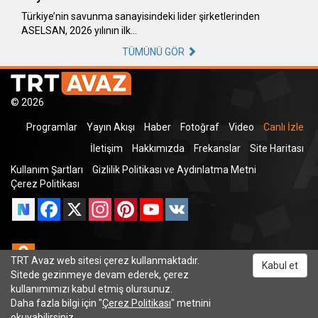
Türkiye’nin savunma sanayisindeki lider şirketlerinden
ASELSAN, 2026 yılının ilk…
TÜMÜNÜ GÖR
© 2026
Programlar
Yayın Akışı
Haber
Fotoğraf
Video
Canlı İzle
İletişim
Hakkımızda
Frekanslar
Site Haritası
Kullanım Şartları
Gizlilik Politikası ve Aydınlatma Metni
Çerez Politikası
Facebook
X
Instagram
Pinterest
YouTube
VK
Odnoklassniki
TRT Avaz web sitesi çerez kullanmaktadır.
Kabul et
Sitede gezinmeye devam ederek, çerez
kullanımımızı kabul etmiş olursunuz.
Daha fazla bilgi için "
Çerez Politikası
" metnini
TRT Dinle
okuyabilirsiniz.