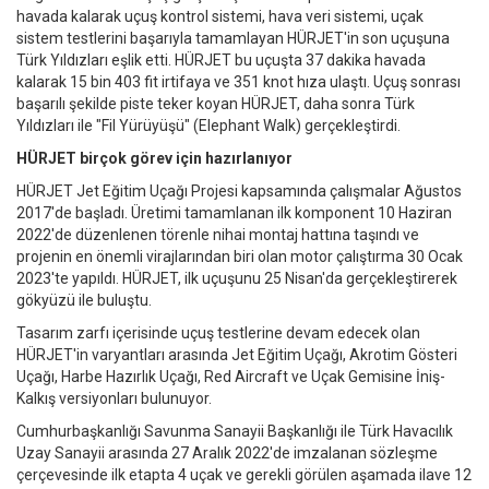
havada kalarak uçuş kontrol sistemi, hava veri sistemi, uçak
sistem testlerini başarıyla tamamlayan HÜRJET'in son uçuşuna
Türk Yıldızları eşlik etti. HÜRJET bu uçuşta 37 dakika havada
kalarak 15 bin 403 fit irtifaya ve 351 knot hıza ulaştı. Uçuş sonrası
başarılı şekilde piste teker koyan HÜRJET, daha sonra Türk
Yıldızları ile "Fil Yürüyüşü" (Elephant Walk) gerçekleştirdi.
HÜRJET birçok görev için hazırlanıyor
HÜRJET Jet Eğitim Uçağı Projesi kapsamında çalışmalar Ağustos
2017'de başladı. Üretimi tamamlanan ilk komponent 10 Haziran
2022'de düzenlenen törenle nihai montaj hattına taşındı ve
projenin en önemli virajlarından biri olan motor çalıştırma 30 Ocak
2023'te yapıldı. HÜRJET, ilk uçuşunu 25 Nisan'da gerçekleştirerek
gökyüzü ile buluştu.
Tasarım zarfı içerisinde uçuş testlerine devam edecek olan
HÜRJET'in varyantları arasında Jet Eğitim Uçağı, Akrotim Gösteri
Uçağı, Harbe Hazırlık Uçağı, Red Aircraft ve Uçak Gemisine İniş-
Kalkış versiyonları bulunuyor.
Cumhurbaşkanlığı Savunma Sanayii Başkanlığı ile Türk Havacılık
Uzay Sanayii arasında 27 Aralık 2022'de imzalanan sözleşme
çerçevesinde ilk etapta 4 uçak ve gerekli görülen aşamada ilave 12