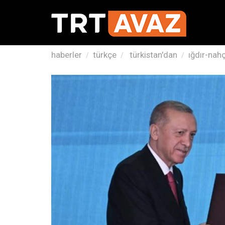
haberler
türkçe
türkistan'dan
ığdır-nahç