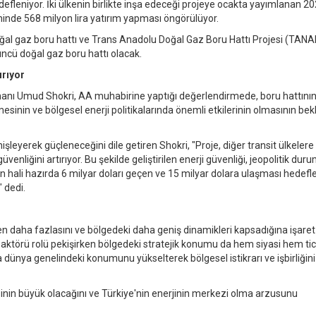
eniyor. İki ülkenin birlikte inşa edeceği projeye ocakta yayımlanan 202
nde 568 milyon lira yatırım yapması öngörülüyor.
ğal gaz boru hattı ve Trans Anadolu Doğal Gaz Boru Hattı Projesi (TANAP
çüncü doğal gaz boru hattı olacak.
ırıyor
anı Umud Shokri, AA muhabirine yaptığı değerlendirmede, boru hattının
mesinin ve bölgesel enerji politikalarında önemli etkilerinin olmasının bek
nişleyerek güçleneceğini dile getiren Shokri, "Proje, diğer transit ülkelere
venliğini artırıyor. Bu şekilde geliştirilen enerji güvenliği, jeopolitik dur
n hali hazırda 6 milyar doları geçen ve 15 milyar dolara ulaşması hedeflen
 dedi.
nden daha fazlasını ve bölgedeki daha geniş dinamikleri kapsadığına işare
ji aktörü rolü pekişirken bölgedeki stratejik konumu da hem siyasi hem tic
a dünya genelindeki konumunu yükselterek bölgesel istikrarı ve işbirliğini
kisinin büyük olacağını ve Türkiye'nin enerjinin merkezi olma arzusunu