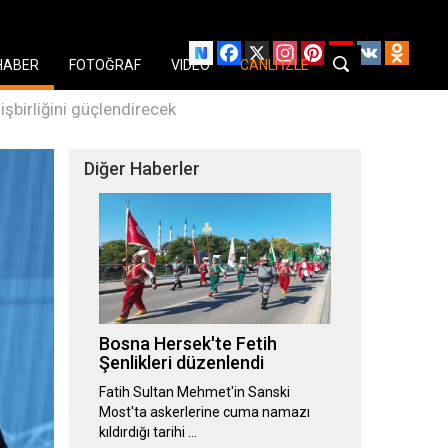
Facebook
X
Instagram
Pinterest
YouTube
VK
Odnok
HABER
FOTOĞRAF
VIDEO
CANLI İZLE
işbirliğini güçlendirecek
Diğer Haberler
Bosna Hersek'te Fetih
Şenlikleri düzenlendi
Fatih Sultan Mehmet'in Sanski
Most'ta askerlerine cuma namazı
kıldırdığı tarihi …