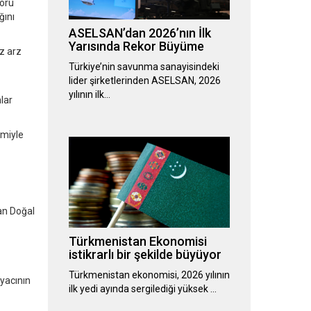
Boru
ğını
ASELSAN’dan 2026’nın İlk
Yarısında Rekor Büyüme
z arz
Türkiye’nin savunma sanayisindeki
lider şirketlerinden ASELSAN, 2026
yılının ilk…
lar
imiyle
can Doğal
Türkmenistan Ekonomisi
istikrarlı bir şekilde büyüyor
Türkmenistan ekonomisi, 2026 yılının
iyacının
ilk yedi ayında sergilediği yüksek …