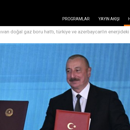
PROGRAMLAR
YAYIN AKIŞI
ıvan doğal gaz boru hattı, türkiye ve azerbaycan'ın enerjideki 