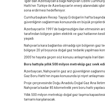
Iğdır'dan Azerbaycan'a bağlı Nahçıvan Özerk Cumhuriye
Hattı'nın Türkiye ile Azerbaycan'ın enerji alanındaki işbi
sona erdirmesi hedefleniyor.
Cumhurbaşkanı Recep Tayyip Erdoğan'ın hafta başında N
güvenliğinin sağlanması konusunda en büyük projelerden b
Azerbaycan'ın 1991'de bağımsızlığını ilan etmesinin ar
tarafından bölgeye giden elektrik ve gaz hatlarının kes
yaşadı.
Nahçıvan'a kara bağlantısı olmadığı için bölgenin gaz t
bölgeye 20 yıl boyunca doğal gaz tedariki yapılması k
2005'te hayata geçen söz konusu anlaşmayla İran'dan N
Boru hattıyla yıllık 500 milyon metreküp gaz sevk ed
Azerbaycan, Nahçıvan'ın gaz arz güvenliğinin sağlanması
Gaz Boru Hattı'nın inşası konusunda iyi niyet anlaşması
Proje çerçevesinde Doğu Anadolu Doğal Gaz Ana İletim H
Nahçıvan'a kadar 85 kilometrelik yeni boru hattı yapılac
Yıllık 500 milyon metreküp doğal gaz taşıma kapasitesin
tamamı karşılanacak.