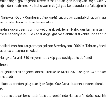
ti'ne doğal gaz taşımak üzere temeli atılan Iğdır-Nahçıvan Doğal Gaz 
rliğini derinleştirmesi ve Nahçıvan'ın doğal gaz konusunda İran'a bağımlılı
ahçıvan Özerk Cumhuriyeti'ne yaptığı ziyaret sırasında Nahçıvan'ın ga
iri olan boru hattının temeli atıldı.
dından yapısı özerk cumhuriyet olarak şekillenen Nahçıvan, Ermenistan
ilmesi nedeniyle 2005'e kadar doğal gaz ve elektrik arzı konusunda sorun
edarikini İran'dan karşılamaya çalışan Azerbaycan, 2004'te Tahran yönet
onusunda anlaşma imzaladı.
ahçıvan'a yıllık 350 milyon metreküp gaz sevkiyatı hedeflendi.
ilecek
 için ikinci bir seçenek olarak Türkiye ile Aralık 2020'de Iğdır-Azerbay
 imzaladı.
attı üzerinden çıkış alan Iğdır Doğal Gaz Boru Hattı'nın devamı olarak
ak.
e sahip olacak boru hattı faaliyete geçtiğinde Nahçıvan'ın doğal gaz iht