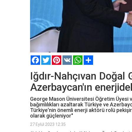
Facebook
Twitter
Pinterest
VK
WhatsApp
Paylaş
Iğdır-Nahçıvan Doğal G
Azerbaycan'ın enerjidek
George Mason Üniversitesi Öğretim Üyesi ve
bağımlılıkları azaltarak Türkiye ve Azerbayca
Türkiye'nin önemli enerji aktörü rolü pekiş
olarak güçleniyor"
27 Eylül 2023 12:35