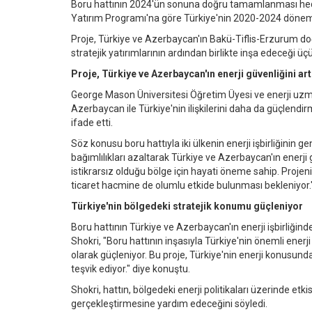
Boru hattının 2024'ün sonuna doğru tamamlanması hedefl
Yatırım Programı'na göre Türkiye'nin 2020-2024 dönemi
Proje, Türkiye ve Azerbaycan'ın Bakü-Tiflis-Erzurum do
stratejik yatırımlarının ardından birlikte inşa edeceği ü
Proje, Türkiye ve Azerbaycan'ın enerji güvenliğini art
George Mason Üniversitesi Öğretim Üyesi ve enerji uzm
Azerbaycan ile Türkiye'nin ilişkilerini daha da güçlendir
ifade etti.
Söz konusu boru hattıyla iki ülkenin enerji işbirliğinin ge
bağımlılıkları azaltarak Türkiye ve Azerbaycan'ın enerji gü
istikrarsız olduğu bölge için hayati öneme sahip. Projeni
ticaret hacmine de olumlu etkide bulunması bekleniyor."
Türkiye'nin bölgedeki stratejik konumu güçleniyor
Boru hattının Türkiye ve Azerbaycan'ın enerji işbirliği
Shokri, "Boru hattının inşasıyla Türkiye'nin önemli ener
olarak güçleniyor. Bu proje, Türkiye'nin enerji konusund
teşvik ediyor." diye konuştu.
Shokri, hattın, bölgedeki enerji politikaları üzerinde et
gerçekleştirmesine yardım edeceğini söyledi.