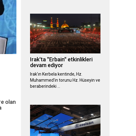
Irak'ta ''Erbain'' etkinlikleri
devam ediyor
Irak'ın Kerbela kentinde, Hz.
Muhammed'in torunu Hz. Hüseyin ve
beraberindeki …
re olan
a