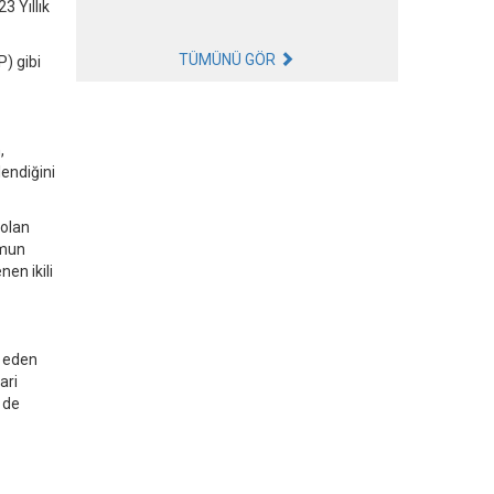
3 Yıllık
TÜMÜNÜ GÖR
) gibi
,
lendiğini
 olan
umun
en ikili
t eden
ari
 de