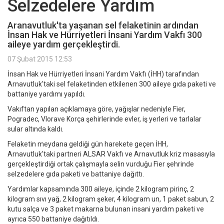
Selzedelere Yardım
Aranavutluk'ta yaşanan sel felaketinin ardından
İnsan Hak ve Hürriyetleri İnsani Yardım Vakfı 300
aileye yardım gerçekleştirdi.
07 Şubat 2015 12:53
İnsan Hak ve Hürriyetleri İnsani Yardım Vakfı (İHH) tarafından
Arnavutluk'taki sel felaketinden etkilenen 300 aileye gıda paketi ve
battaniye yardımı yapıldı.
Vakıftan yapılan açıklamaya göre, yağışlar nedeniyle Fier,
Pogradec, Vlorave Korça şehirlerinde evler, iş yerleri ve tarlalar
sular altında kaldı.
Felaketin meydana geldiği gün harekete geçen İHH,
Arnavutluk'taki partneri ALSAR Vakfı ve Arnavutluk kriz masasıyla
gerçekleştirdiği ortak çalışmayla selin vurduğu Fier şehrinde
selzedelere gıda paketi ve battaniye dağıttı.
Yardımlar kapsamında 300 aileye, içinde 2 kilogram pirinç, 2
kilogram sıvı yağ, 2 kilogram şeker, 4 kilogram un, 1 paket sabun, 2
kutu salça ve 3 paket makarna bulunan insani yardım paketi ve
ayrıca 550 battaniye dağıtıldı.