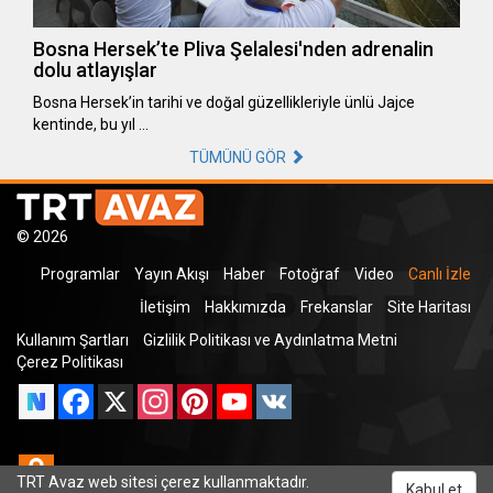
Bosna Hersek’te Pliva Şelalesi'nden adrenalin
dolu atlayışlar
Bosna Hersek’in tarihi ve doğal güzellikleriyle ünlü Jajce
kentinde, bu yıl …
TÜMÜNÜ GÖR
© 2026
Programlar
Yayın Akışı
Haber
Fotoğraf
Video
Canlı İzle
İletişim
Hakkımızda
Frekanslar
Site Haritası
Kullanım Şartları
Gizlilik Politikası ve Aydınlatma Metni
Çerez Politikası
Facebook
X
Instagram
Pinterest
YouTube
VK
Odnoklassniki
TRT Avaz web sitesi çerez kullanmaktadır.
Kabul et