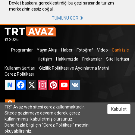
Devlet başkanı, gerçekleştirdiği bu gezi sırasında turizm
merkezinin eşsiz doğal…
TÜMÜNÜ GÖR
© 2026
Programlar
Yayın Akışı
Haber
Fotoğraf
Video
Canlı İzle
İletişim
Hakkımızda
Frekanslar
Site Haritası
Kullanım Şartları
Gizlilik Politikası ve Aydınlatma Metni
Çerez Politikası
Facebook
X
Instagram
Pinterest
YouTube
VK
Odnoklassniki
TRT Avaz web sitesi çerez kullanmaktadır.
Kabul et
Sitede gezinmeye devam ederek, çerez
kullanımımızı kabul etmiş olursunuz.
Daha fazla bilgi için "
Çerez Politikası
" metnini
TRT Dinle
okuyabilirsiniz.