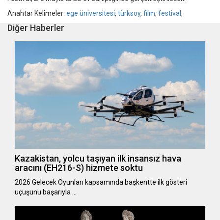
Anahtar Kelimeler:
ege üniversitesi
,
türksoy
,
film
,
festival
,
Diğer Haberler
Kazakistan, yolcu taşıyan ilk insansız hava
aracını (EH216-S) hizmete soktu
2026 Gelecek Oyunları kapsamında başkentte ilk gösteri
uçuşunu başarıyla …