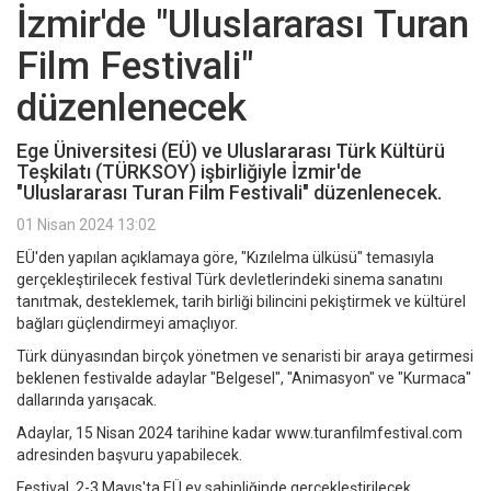
İzmir'de "Uluslararası Turan
Film Festivali"
düzenlenecek
Ege Üniversitesi (EÜ) ve Uluslararası Türk Kültürü
Teşkilatı (TÜRKSOY) işbirliğiyle İzmir'de
"Uluslararası Turan Film Festivali" düzenlenecek.
01 Nisan 2024 13:02
EÜ'den yapılan açıklamaya göre, "Kızılelma ülküsü" temasıyla
gerçekleştirilecek festival Türk devletlerindeki sinema sanatını
tanıtmak, desteklemek, tarih birliği bilincini pekiştirmek ve kültürel
bağları güçlendirmeyi amaçlıyor.
Türk dünyasından birçok yönetmen ve senaristi bir araya getirmesi
beklenen festivalde adaylar "Belgesel", "Animasyon" ve "Kurmaca"
dallarında yarışacak.
Adaylar, 15 Nisan 2024 tarihine kadar www.turanfilmfestival.com
adresinden başvuru yapabilecek.
Festival, 2-3 Mayıs'ta EÜ ev sahipliğinde gerçekleştirilecek.