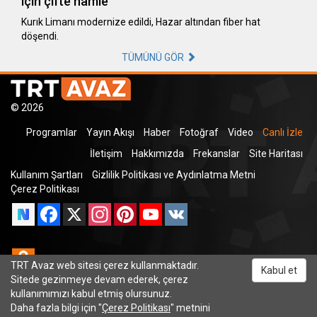
için çifte hamle
Kurık Limanı modernize edildi, Hazar altından fiber hat
döşendi.
TÜMÜNÜ GÖR
© 2026
Programlar
Yayın Akışı
Haber
Fotoğraf
Video
Canlı İzle
İletişim
Hakkımızda
Frekanslar
Site Haritası
Kullanım Şartları
Gizlilik Politikası ve Aydınlatma Metni
Çerez Politikası
Facebook
X
Instagram
Pinterest
YouTube
VK
Odnoklassniki
TRT Avaz web sitesi çerez kullanmaktadır.
Kabul et
Sitede gezinmeye devam ederek, çerez
kullanımımızı kabul etmiş olursunuz.
Daha fazla bilgi için "
Çerez Politikası
" metnini
TRT Dinle