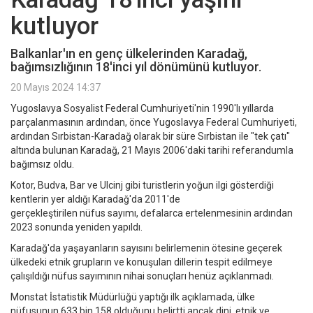
kutluyor
Balkanlar'ın en genç ülkelerinden Karadağ,
bağımsızlığının 18'inci yıl dönümünü kutluyor.
20 Mayıs 2024 14:37
Yugoslavya Sosyalist Federal Cumhuriyeti'nin 1990'lı yıllarda
parçalanmasının ardından, önce Yugoslavya Federal Cumhuriyeti,
ardından Sırbistan-Karadağ olarak bir süre Sırbistan ile "tek çatı"
altında bulunan Karadağ, 21 Mayıs 2006'daki tarihi referandumla
bağımsız oldu.
Kotor, Budva, Bar ve Ulcinj gibi turistlerin yoğun ilgi gösterdiği
kentlerin yer aldığı Karadağ'da 2011'de
gerçekleştirilen nüfus sayımı, defalarca ertelenmesinin ardından
2023 sonunda yeniden yapıldı.
Karadağ'da yaşayanların sayısını belirlemenin ötesine geçerek
ülkedeki etnik grupların ve konuşulan dillerin tespit edilmeye
çalışıldığı nüfus sayımının nihai sonuçları henüz açıklanmadı.
Monstat İstatistik Müdürlüğü yaptığı ilk açıklamada, ülke
nüfusunun 633 bin 158 olduğunu belirtti ancak dini, etnik ve