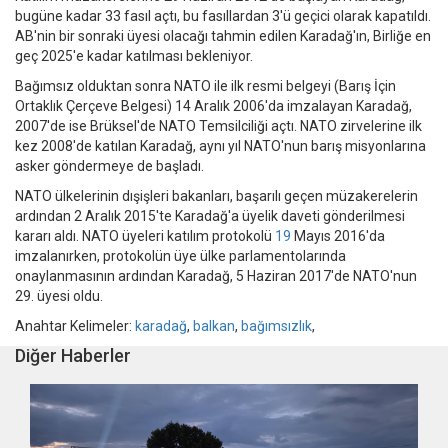
bugüne kadar 33 fasıl açtı, bu fasıllardan 3'ü geçici olarak kapatıldı.
AB'nin bir sonraki üyesi olacağı tahmin edilen Karadağ'ın, Birliğe en
geç 2025'e kadar katılması bekleniyor.
Bağımsız olduktan sonra NATO ile ilk resmi belgeyi (Barış İçin
Ortaklık Çerçeve Belgesi) 14 Aralık 2006'da imzalayan Karadağ,
2007'de ise Brüksel'de NATO Temsilciliği açtı. NATO zirvelerine ilk
kez 2008'de katılan Karadağ, aynı yıl NATO'nun barış misyonlarına
asker göndermeye de başladı.
NATO ülkelerinin dışişleri bakanları, başarılı geçen müzakerelerin
ardından 2 Aralık 2015'te Karadağ'a üyelik daveti gönderilmesi
kararı aldı. NATO üyeleri katılım protokolü
19
Mayıs 2016'da
imzalanırken, protokolün üye ülke parlamentolarında
onaylanmasının ardından Karadağ, 5 Haziran 2017'de NATO'nun
29. üyesi oldu.
Anahtar Kelimeler:
karadağ
,
balkan
,
bağımsızlık
,
Diğer Haberler