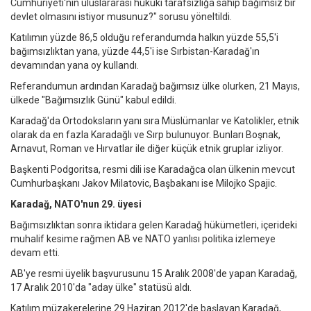
Cumhuriyeti'nin uluslararası hukuki tarafsızlığa sahip bağımsız bir
devlet olmasını istiyor musunuz?" sorusu yöneltildi.
Katılımın yüzde 86,5 olduğu referandumda halkın yüzde 55,5'i
bağımsızlıktan yana, yüzde 44,5'i ise Sırbistan-Karadağ'ın
devamından yana oy kullandı.
Referandumun ardından Karadağ bağımsız ülke olurken, 21 Mayıs,
ülkede "Bağımsızlık Günü" kabul edildi.
Karadağ'da Ortodoksların yanı sıra Müslümanlar ve Katolikler, etnik
olarak da en fazla Karadağlı ve Sırp bulunuyor. Bunları Boşnak,
Arnavut, Roman ve Hırvatlar ile diğer küçük etnik gruplar izliyor.
Başkenti Podgoritsa, resmi dili ise Karadağca olan ülkenin mevcut
Cumhurbaşkanı Jakov Milatovic, Başbakanı ise Milojko Spajic.
Karadağ, NATO'nun 29. üyesi
Bağımsızlıktan sonra iktidara gelen Karadağ hükümetleri, içerideki
muhalif kesime rağmen AB ve NATO yanlısı politika izlemeye
devam etti.
AB'ye resmi üyelik başvurusunu 15 Aralık 2008'de yapan Karadağ,
17 Aralık 2010'da "aday ülke" statüsü aldı.
Katılım müzakerelerine 29 Haziran 2012'de başlayan Karadağ,