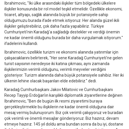
İbrahimovic, "İki ülke arasındaki ilişkiler tüm bölgedeki ülkelere
ilişkiler konusunda bir rol model teşkil etmelidir. Özellikle ekonomi,
ticaret, altyapı, sağlık alanında büyük bir potansiyele sahip
olduğumuzu burada ifade etmek istiyoruz. Her alanda güzel ikili
ilişkiler geliştirebiliriz, çok daha fazla yapabiliriz. Türkiye
Cumhuriyeti'nin Karadağ'a sağladığı destekler ve verdiği önemin
ne kadar önemli olduğunu burada bir daha vurgulamak istiyorum."
ifadelerini kullandı.
İbrahimovic, özellikle turizm ve ekonomi alanında yatırımlar için
çalışacaklarını belirterek, "Her sene Karadağ Cumhuriyeti'ne gelen
turist sayısının neredeyse iki katına çıkması, aynı zamanda
ilişkilerimizin verimli olduğunu, verimli meyveler verdiğini
gösteriyor. Turizm alanında daha büyük potansiyele sahibiz. Her iki
ülkenin lehine olacak başarıları elde edebiliriz." dedi.
Karadağ Cumhurbaşkanı Jakov Milatovic ve Cumhurbaşkanı
Recep Tayyip Erdoğan'ın karşılıklı diplomatik ziyaretlerine değinen
İbrahimovic, "Ben de bugün ilk resmi ziyaretimi buraya
gerçekleştirmekle bu ilişkilerin ne kadar önemli olduğuna dair
mesaj vermiş bulunuyorum. Biz çok verimli çalışıyoruz ve buradan
çok verimli ve önemli mesajlar gönderiyoruz. Biz hazırız, devam
etmeye hazırız. 145 yıl doldu ama bundan sonra da bu iyi, dostane