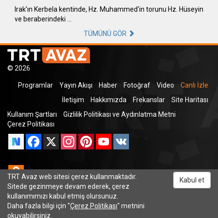
Irak'ın Kerbela kentinde, Hz. Muhammed'in torunu Hz. Hüseyin
ve beraberindeki …
TÜMÜNÜ GÖR
© 2026
Programlar
Yayın Akışı
Haber
Fotoğraf
Video
Canlı İzle
İletişim
Hakkımızda
Frekanslar
Site Haritası
Kullanım Şartları
Gizlilik Politikası ve Aydınlatma Metni
Çerez Politikası
Facebook
X
Instagram
Pinterest
YouTube
VK
Odnoklassniki
TRT Avaz web sitesi çerez kullanmaktadır.
Kabul et
Sitede gezinmeye devam ederek, çerez
kullanımımızı kabul etmiş olursunuz.
Daha fazla bilgi için "
Çerez Politikası
" metnini
TRT Dinle
okuyabilirsiniz.