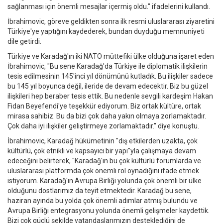
sağlanması için önemli mesajlar içermiş oldu." ifadelerini kullandı.
İbrahimovic, göreve geldikten sonra ilk resmi uluslararası ziyaretini
Türkiye'ye yaptığını kaydederek, bundan duyduğu memnuniyeti
dile getirdi.
Türkiye ve Karadağ'ın iki NATO müttefiki ülke olduğuna işaret eden
İbrahimovic, "Bu sene Karadağ'da Türkiye ile diplomatik ilişkilerin
tesis edilmesinin 145'inci yıl dönümünü kutladık. Bu ilişkiler sadece
bu 145 yıl boyunca değil, ileride de devam edecektir. Biz bu güzel
ilişkileri hep beraber tesis ettik. Bu nedenle sevgili kardeşim Hakan
Fidan Beyefendi'ye teşekkür ediyorum. Biz ortak kültüre, ortak
mirasa sahibiz. Bu da bizi çok daha yakın olmaya zorlamaktadır.
Çok daha iyi ilişkiler geliştirmeye zorlamaktadır." diye konuştu.
İbrahimovic, Karadağ hükümetinin "dış etkilerden uzakta, çok
kültürlü, çok etnikli ve kapsayıcı bir yapı"yla çalışmaya devam
edeceğini belirterek, "Karadağ'ın bu çok kültürlü forumlarda ve
uluslararası platformda çok önemli rol oynadığını ifade etmek
istiyorum. Karadağ'ın Avrupa Birliği yolunda çok önemli bir ülke
olduğunu dostlarımız da teyit etmektedir. Karadağ bu sene,
haziran ayında bu yolda çok önemli adımlar atmış bulundu ve
Avrupa Birliği entegrasyonu yolunda önemli gelişmeler kaydettik.
Bizi çok güçlü şekilde vatandaşlarımızın desteklediğini de