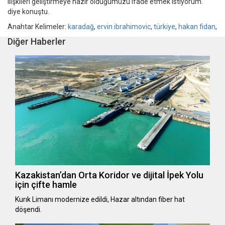
ilişkileri geliştirmeye hazır olduğumuzu ifade etmek istiyorum."
diye konuştu.
Anahtar Kelimeler:
karadağ
,
ervin ibrahimovic
,
türkiye
,
hakan fidan
,
Diğer Haberler
Kazakistan’dan Orta Koridor ve dijital İpek Yolu
için çifte hamle
Kurık Limanı modernize edildi, Hazar altından fiber hat
döşendi.