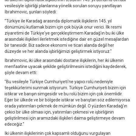
vesilesiyle işbirliği planlarına yönelik sorulan soruyu yanıtlayan
İbrahimovic, şunları söyledi:
"Türkiye ile Karadağ arasında diplomatik ilişkilerin 145. yıl
dönümünü kutlamak bizim için çok büyük onur verici. İlk resmi
ziyaretimi de Türkiye'ye gerçekleştirmem Karadağ'ın bu iki ülke
arasındaki ilişkileri ilerletmek istediğine dair en güzel mesajlardan
bir tanesidir. Biz sadece ekonomi ve ticari alanda değil her
düzeyde ve her alanda işbirliğimizi geliştirmek istiyoruz."
İbrahimovic, iki ülke arasındaki dostane ilişkilerin, her iki ülkenin
menfaatine uyacak şekilde geliştirilmesini istediğini kaydederek,
şöyle devam etti:
"Bu vesileyle Türkiye Cumhuriyeti'ne yapıcı rolü nedeniyle
teşekkürlerimi sunmak istiyorum. Türkiye Cumhuriyeti bizim için
istikrar ve barışın simgesidir ve bu rolü bizim için çok önemlidir.
Eğer bir ülkede ve bir bölgede istikrar ve barıştan söz edilemiyorsa
orada yatırımları çekmek de mümkün değil. O yüzden Karadağ'ın
çekici bir ülke olması için, yatırımları çekmesi ve işbirliğinin
geliştirilmesi için aramızdaki ilişkileri daima geliştirmeye devam
edeceğiz."
İki ülkenin ilişkilerinin çok kapsamlı olduğunu vurgulayan