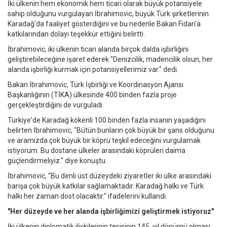
İki ülkenin hem ekonomik hem ticari olarak büyük potansiyele
sahip olduğunu vurgulayan İbrahimovic, büyük Türk şirketlerinin
Karadağ'da faaliyet gösterdiğini ve bu nedenle Bakan Fidan'a
katkılarından dolayı teşekkür ettiğini belirtti.
İbrahimovic, iki ülkenin ticari alanda birçok dalda işbirliğini
geliştirebileceğine işaret ederek "Denizcilik, madencilik olsun, her
alanda işbirliği kurmak için potansiyellerimiz var." dedi.
Bakan İbrahimovic, Türk İşbirliği ve Koordinasyon Ajansı
Başkanlığının (TİKA) ülkesinde 400 binden fazla proje
gerçekleştirdiğini de vurguladı.
Türkiye'de Karadağ kökenli 100 binden fazla insanın yaşadığını
belirten İbrahimovic, "Bütün bunların çok büyük bir şans olduğunu
ve aramızda çok büyük bir köprü teşkil edeceğini vurgulamak
istiyorum. Bu dostane ülkeler arasındaki köprüleri daima
güçlendirmeliyiz." diye konuştu.
İbrahimovic, "Bu denli üst düzeydeki ziyaretler iki ülke arasındaki
barışa çok büyük katkılar sağlamaktadır. Karadağ halkı ve Türk
halkı her zaman dost olacaktır." ifadelerini kullandı.
"Her düzeyde ve her alanda işbirliğimizi geliştirmek istiyoruz"
İki ülkenin diplomatik ilişkilerinin tesisinin 145. yıl dönümü olması