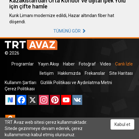
Kazakistan’dan Orta Koridor ve dijital İpek Yolu
için çifte hamle
Kurık Limanı modernize edildi, Hazar altından fiber hat
döşendi.
TÜMÜNÜ GÖR
© 2026
Programlar
Yayın Akışı
Haber
Fotoğraf
Video
Canlı İzle
İletişim
Hakkımızda
Frekanslar
Site Haritası
Kullanım Şartları
Gizlilik Politikası ve Aydınlatma Metni
Çerez Politikası
Facebook
X
Instagram
Pinterest
YouTube
VK
Odnoklassniki
TRT Avaz web sitesi çerez kullanmaktadır.
Kabul et
Sitede gezinmeye devam ederek, çerez
kullanımımızı kabul etmiş olursunuz.