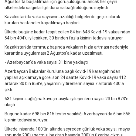
Ağustos'ta başlatılması için görüşüldüğünü ancak her şeyin
ülkelerdeki salgınla ilgili duruma bağlı olduğunu söyledi.
Kazakistan'da vaka sayısının azaldığı bölgelerde geçici olarak
kurulan hastaneler kapatılmaya başladı.
Ülkede bugüne kadar tespit edilen 84 bin 648 Kovid-19 vakasından
54 bin 404'ü iyileşirken, 30 binden fazla kişinin tedavisi sürüyor.
Kazakistan'da temmuz başında vakaların hızla artması nedeniyle
karantina uygulaması 2 Ağustos'a kadar uzatılmıştı.
- Azerbaycan'da vaka sayısı 31 bine yaklaştı
Azerbaycan Bakanlar Kuruluna bağlı Kovid-19 karargahından
yapılan açıklamaya göre, son 24 saatte Kovid-19 vaka sayısı 412
artarak 30 bin 858'e, yaşamını yitirenlerin sayısı 7 artarak 430'a
çıktı.
631 kişinin sağlığına kavuşmasıyla iyileşenlerin sayısı 23 bin 873'e
ulaştı.
Bugüne kadar 698 bin 815 testin yapıldığı Azerbaycan'da 6 bin 555
kişinin tedavisi sürüyor.
Ülkede, nisanda 100'ün altında seyreden günlük vaka sayısı, mayıs
sonunda 200'ü geçmiş, haziran başında 300'ün üzerine çıkmış,