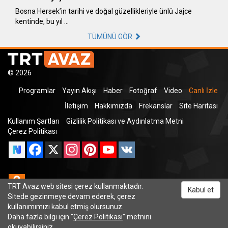
Bosna Hersek’in tarihi ve doğal güzellikleriyle ünlü Jajce
kentinde, bu yıl …
TÜMÜNÜ GÖR
© 2026
Programlar
Yayın Akışı
Haber
Fotoğraf
Video
Canlı İzle
İletişim
Hakkımızda
Frekanslar
Site Haritası
Kullanım Şartları
Gizlilik Politikası ve Aydınlatma Metni
Çerez Politikası
Facebook
X
Instagram
Pinterest
YouTube
VK
Odnoklassniki
TRT Avaz web sitesi çerez kullanmaktadır.
Kabul et
Sitede gezinmeye devam ederek, çerez
kullanımımızı kabul etmiş olursunuz.
Daha fazla bilgi için "
Çerez Politikası
" metnini
TRT Dinle
okuyabilirsiniz.