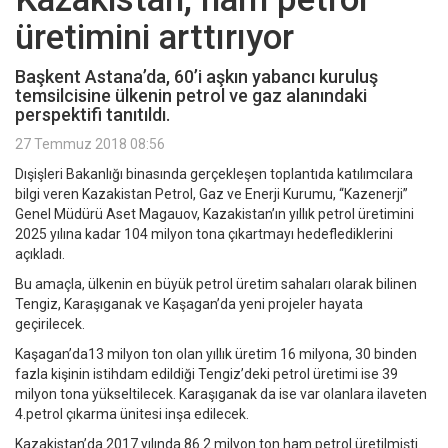
üretimini arttırıyor
Başkent Astana’da, 60’i aşkın yabancı kuruluş
temsilcisine ülkenin petrol ve gaz alanındaki
perspektifi tanıtıldı.
27 Temmuz 2018 08:56
Dışişleri Bakanlığı binasında gerçekleşen toplantıda katılımcılara
bilgi veren Kazakistan Petrol, Gaz ve Enerji Kurumu, “Kazenerji”
Genel Müdürü Aset Magauov, Kazakistan’ın yıllık petrol üretimini
2025 yılına kadar 104 milyon tona çıkartmayı hedeflediklerini
açıkladı.
Bu amaçla, ülkenin en büyük petrol üretim sahaları olarak bilinen
Tengiz, Karaşıganak ve Kaşagan’da yeni projeler hayata
geçirilecek.
Kaşagan’da13 milyon ton olan yıllık üretim 16 milyona, 30 binden
fazla kişinin istihdam edildiği Tengiz’deki petrol üretimi ise 39
milyon tona yükseltilecek. Karaşıganak da ise var olanlara ilaveten
4.petrol çıkarma ünitesi inşa edilecek.
Kazakistan’da 2017 yılında 86.2 milyon ton ham petrol üretilmişti.