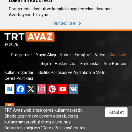
Bakanını kabul etti
Görüşmede, dostluk ve karşılıklı saygı temeline dayanan
Azerbaycan-Ukrayna …
TÜMÜNÜ GÖR
© 2026
Programlar
Yayın Akışı
Haber
Fotoğraf
Video
Canlı İzle
İletişim
Hakkımızda
Frekanslar
Site Haritası
Kullanım Şartları
Gizlilik Politikası ve Aydınlatma Metni
Çerez Politikası
Facebook
X
Instagram
Pinterest
YouTube
VK
Odnoklassniki
TRT Avaz web sitesi çerez kullanmaktadır.
Kabul et
Sitede gezinmeye devam ederek, çerez
kullanımımızı kabul etmiş olursunuz.
Daha fazla bilgi için "
Çerez Politikası
" metnini
TRT Dinle