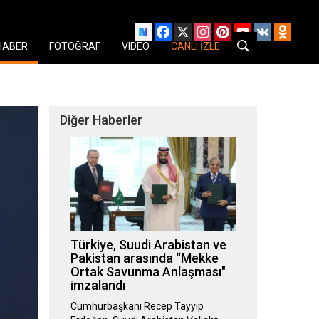
Facebook
X
Instagram
Pinterest
YouTube
VK
Odnok
HABER
FOTOĞRAF
VIDEO
CANLI İZLE
Diğer Haberler
Türkiye, Suudi Arabistan ve
Pakistan arasında “Mekke
Ortak Savunma Anlaşması"
imzalandı
Cumhurbaşkanı Recep Tayyip