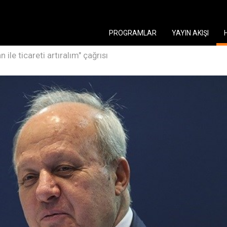
PROGRAMLAR
YAYIN AKIŞI
n ile ticareti artıralım" çağrısı