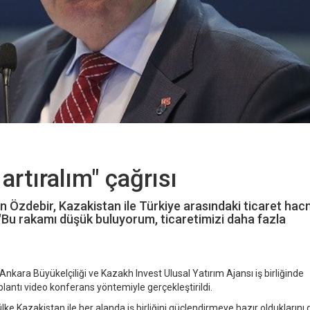
 artıralım" çağrısı
 Özdebir, Kazakistan ile Türkiye arasındaki ticaret hac
 "Bu rakamı düşük buluyorum, ticaretimizi daha fazla
nkara Büyükelçiliği ve Kazakh Invest Ulusal Yatırım Ajansı iş birliğinde
lantı video konferans yöntemiyle gerçekleştirildi.
ke Kazakistan ile her alanda iş birliğini güçlendirmeye hazır olduklarını d