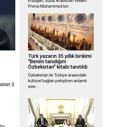
Erdoğan, Suudi Arabistan Veliaht
Prensi Muhammed bin …
Türk yazarın 35 yıllık birikimi
"Benim tanıdığım
Özbekistan" kitabı tanıtıldı
Özbekistan ile Türkiye arasındaki
kültürel bağları pekiştiren anlamlı
minin 3
eser …
ile