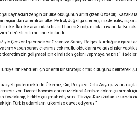
ğal kaynakları zengin bir ülke olduğunun altını çizen Özdebir, "Kazakist
ı açısından önemli bir ülke. Petrol, doğal gaz, enerji, madencilik, inşaat,
bir ülke. İki ülke arasındaki ticaret hacmi 3 milyar dolar civarında. Bu ra
azım." değerlendirmesinde bulundu.
rliğiyle Çimkent şehrinde bir Organize Sanayi Bölgesi kurduğuna işaret e
atırım yapan sanayicilerimiz çok mutlu olduklarını ve güzel işler yaptıkla
 ticaretimizin gelişmesi için elimizden geleni yapmaya hazırız." ifadeler
kiye'nin kendileri için önemli bir stratejik ortak olduğunu belirterek, şu
i faaliyet göstermektedir. Ülkemiz, Çin, Rusya ve Orta Asya pazarına açıl
 hacmimiz var. Ticaret hacmini önümüzdeki yıl 4 milyar dolara çıkarmak içi
n faydalanıp, birlikte çalışmak istiyoruz. Türkiye-Kazakistan arasında cid
mak için Türk iş adamlarını ülkemize davet ediyoruz."