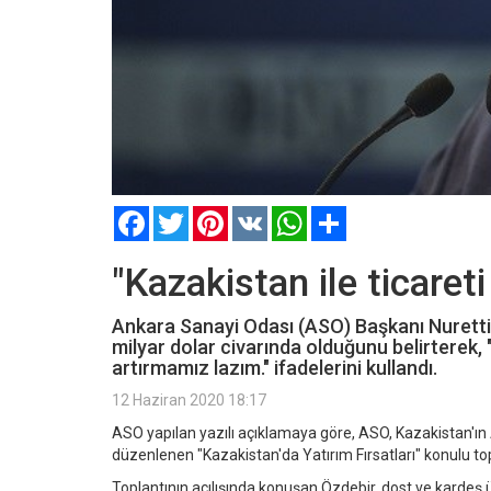
Facebook
Twitter
Pinterest
VK
WhatsApp
Paylaş
"Kazakistan ile ticareti
Ankara Sanayi Odası (ASO) Başkanı Nurettin
milyar dolar civarında olduğunu belirterek,
artırmamız lazım." ifadelerini kullandı.
12 Haziran 2020 18:17
ASO yapılan yazılı açıklamaya göre, ASO, Kazakistan'ın A
düzenlenen "Kazakistan'da Yatırım Fırsatları" konulu top
Toplantının açılışında konuşan Özdebir, dost ve kardeş ül