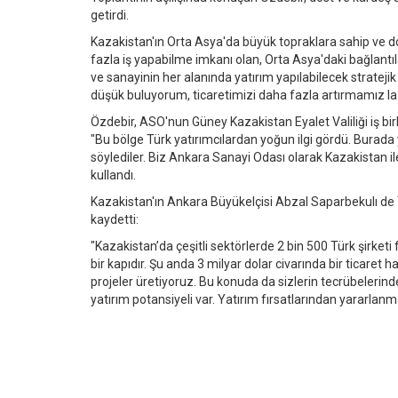
getirdi.
Kazakistan'ın Orta Asya'da büyük topraklara sahip ve do
fazla iş yapabilme imkanı olan, Orta Asya'daki bağlantılar
ve sanayinin her alanında yatırım yapılabilecek stratejik 
düşük buluyorum, ticaretimizi daha fazla artırmamız l
Özdebir, ASO'nun Güney Kazakistan Eyalet Valiliği iş bi
"Bu bölge Türk yatırımcılardan yoğun ilgi gördü. Burada y
söylediler. Biz Ankara Sanayi Odası olarak Kazakistan ile
kullandı.
Kazakistan'ın Ankara Büyükelçisi Abzal Saparbekulı de Tür
kaydetti:
"Kazakistan’da çeşitli sektörlerde 2 bin 500 Türk şirket
bir kapıdır. Şu anda 3 milyar dolar civarında bir ticaret
projeler üretiyoruz. Bu konuda da sizlerin tecrübelerinde
yatırım potansiyeli var. Yatırım fırsatlarından yararlan