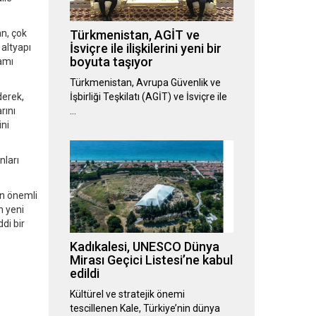
an, çok
Türkmenistan, AGİT ve
İsviçre ile ilişkilerini yeni bir
 altyapı
boyuta taşıyor
kamı
Türkmenistan, Avrupa Güvenlik ve
derek,
İşbirliği Teşkilatı (AGİT) ve İsviçre ile
rını
…
ini
nları
an önemli
n yeni
di bir
Kadıkalesi, UNESCO Dünya
Mirası Geçici Listesi’ne kabul
edildi
Kültürel ve stratejik önemi
tescillenen Kale, Türkiye’nin dünya