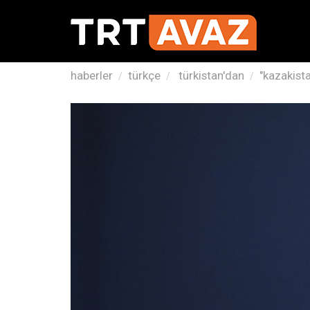
haberler
türkçe
türkistan'dan
"kazakista