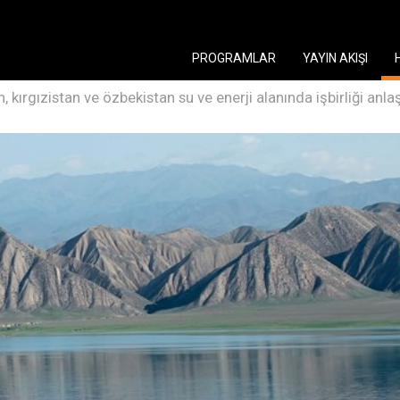
PROGRAMLAR
YAYIN AKIŞI
, kırgızistan ve özbekistan su ve enerji alanında işbirliği anl