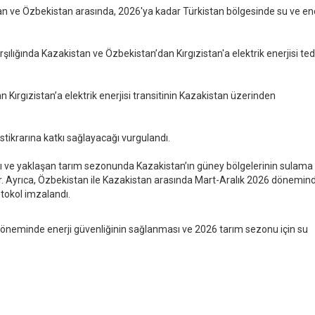
tan ve Özbekistan arasında, 2026'ya kadar Türkistan bölgesinde su ve ene
rşılığında Kazakistan ve Özbekistan’dan Kırgızistan'a elektrik enerjisi ted
ırgızistan’a elektrik enerjisi transitinin Kazakistan üzerinden
stikrarına katkı sağlayacağı vurgulandı.
sı ve yaklaşan tarım sezonunda Kazakistan’ın güney bölgelerinin sulama
or. Ayrıca, Özbekistan ile Kazakistan arasında Mart-Aralık 2026 dönemin
otokol imzalandı.
öneminde enerji güvenliğinin sağlanması ve 2026 tarım sezonu için su