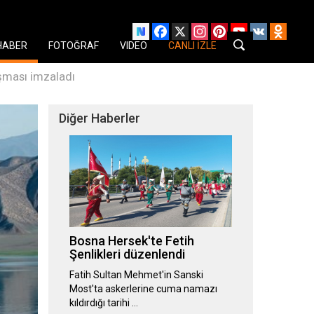
Facebook
X
Instagram
Pinterest
YouTube
VK
Odnok
HABER
FOTOĞRAF
VIDEO
CANLI İZLE
aşması imzaladı
Diğer Haberler
Bosna Hersek'te Fetih
Şenlikleri düzenlendi
Fatih Sultan Mehmet'in Sanski
Most'ta askerlerine cuma namazı
kıldırdığı tarihi …