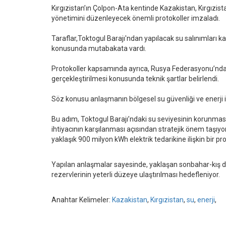
Kırgızistan’ın Çolpon-Ata kentinde Kazakistan, Kırgızis
yönetimini düzenleyecek önemli protokoller imzaladı.
Taraflar,Toktogul Barajı'ndan yapılacak su salınımları ka
konusunda mutabakata vardı.
Protokoller kapsamında ayrıca, Rusya Federasyonu’ndan K
gerçekleştirilmesi konusunda teknik şartlar belirlendi.
Söz konusu anlaşmanın bölgesel su güvenliği ve enerji i
Bu adım, Toktogul Barajı’ndaki su seviyesinin korunma
ihtiyacının karşılanması açısından stratejik önem taşıy
yaklaşık 900 milyon kWh elektrik tedarikine ilişkin bir pr
Yapılan anlaşmalar sayesinde, yaklaşan sonbahar-kış d
rezervlerinin yeterli düzeye ulaştırılması hedefleniyor.
Anahtar Kelimeler:
Kazakistan
,
Kırgızistan
,
su
,
enerji
,