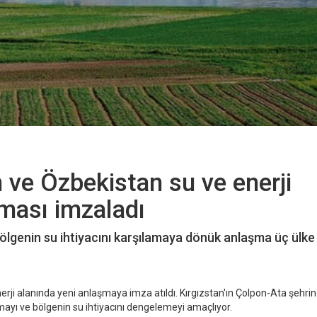
n ve Özbekistan su ve enerji
şması imzaladı
bölgenin su ihtiyacını karşılamaya dönük anlaşma üç ülke
erji alanında yeni anlaşmaya imza atıldı. Kırgızstan'ın Çolpon-Ata şehri
ayı ve bölgenin su ihtiyacını dengelemeyi amaçlıyor.