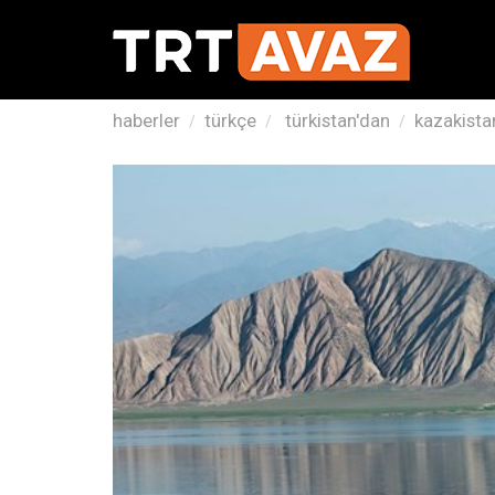
haberler
türkçe
türkistan'dan
kazakistan