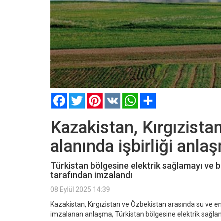
Facebook
Twitter
Pinterest
VK
WhatsApp
Paylaş
Kazakistan, Kırgızista
alanında işbirliği anla
Türkistan bölgesine elektrik sağlamayı ve 
tarafından imzalandı
08 Eylül 2025 14:39
Kazakistan, Kırgızistan ve Özbekistan arasında su ve en
imzalanan anlaşma, Türkistan bölgesine elektrik sağlam