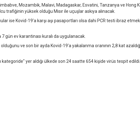
Zimbabve, Mozambik, Malavi, Madagaskar, Esvatini, Tanzanya ve Hong 
lcu trafiğinin yüksek olduğu Mısır ile uçuşlar askıya alınacak.
ular ise Kovid-19'a karşı aşı pasaportları olsa dahi PCR testi ibraz etmek
 7 gün ev karantinası kuralı da uygulanacak.
 olduğunu ve son bir ayda Kovid-19'a yakalanma oranının 2,8 kat azaldığ
ategoride" yer aldığı ülkede son 24 saatte 654 kişide virüs tespit edildi