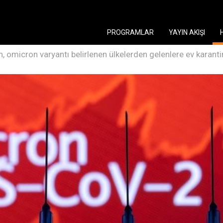
PROGRAMLAR
YAYIN AKIŞI
n, omicron varyantı belirlenen ülkelerden gelenlere ev karant