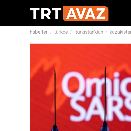
haberler
türkçe
türkistan'dan
kazakista