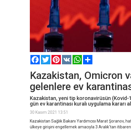
Facebook
Twitter
Pinterest
VK
WhatsApp
Paylaş
Kazakistan, Omicron va
gelenlere ev karantina
Kazakistan, yeni tip koronavirüsün (Kovid-1
gün ev karantinası kuralı uygulama kararı al
30 Kasım 2021 13:51
Kazakistan Sağlık Bakanı Yardımcısı Marat Şoranov, haf
ülkeye girişini engellemek amacıyla 3 Aralık'tan itibaren 