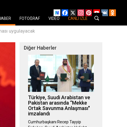
Facebook
X
Instagram
Pinterest
YouTube
VK
Odnok
HABER
FOTOĞRAF
VIDEO
CANLI İZLE
inası uygulayacak
Diğer Haberler
Türkiye, Suudi Arabistan ve
Pakistan arasında “Mekke
Ortak Savunma Anlaşması"
imzalandı
Cumhurbaşkanı Recep Tayyip