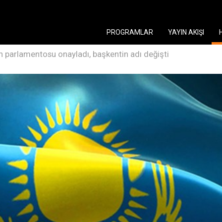
PROGRAMLAR
YAYIN AKIŞI
n parlamentosu onayladı, başkentin adı değişti