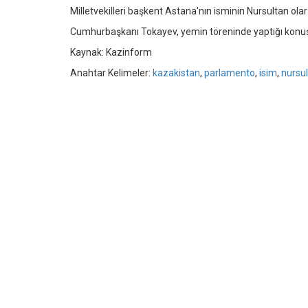
Milletvekilleri başkent Astana'nın isminin Nursultan olar
Cumhurbaşkanı Tokayev, yemin töreninde yaptığı konuş
Kaynak: Kazinform
Anahtar Kelimeler:
kazakistan
,
parlamento
,
isim
,
nursu