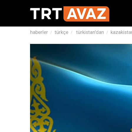
haberler
türkçe
türkistan'dan
kazakista