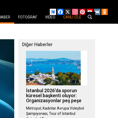
Facebook
X
Instagram
Pinterest
YouTube
VK
Odnok
HABER
FOTOĞRAF
VIDEO
CANLI İZLE
Diğer Haberler
İstanbul 2026’da sporun
küresel başkenti oluyor:
Organizasyonlar peş peşe
Metropol, Kadınlar Avrupa Voleybol
Şampiyonası, Tour of İstanbul