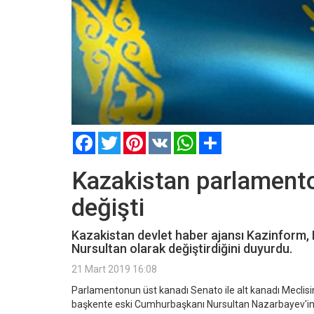
Facebook
Twitter
Pinterest
VK
WhatsApp
Paylaş
Kazakistan parlamento
değişti
Kazakistan devlet haber ajansı Kazinform,
Nursultan olarak değiştirdiğini duyurdu.
21 Mart 2019 16:08
Parlamentonun üst kanadı Senato ile alt kanadı Meclis
başkente eski Cumhurbaşkanı Nursultan Nazarbayev'in is