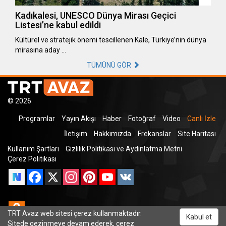
Kadıkalesi, UNESCO Dünya Mirası Geçici
Listesi’ne kabul edildi
Kültürel ve stratejik önemi tescillenen Kale, Türkiye’nin dünya
mirasına aday …
TÜMÜNÜ GÖR
© 2026
Programlar
Yayın Akışı
Haber
Fotoğraf
Video
Canlı İzle
İletişim
Hakkımızda
Frekanslar
Site Haritası
Kullanım Şartları
Gizlilik Politikası ve Aydınlatma Metni
Çerez Politikası
Facebook
X
Instagram
Pinterest
YouTube
VK
Odnoklassniki
TRT Avaz web sitesi çerez kullanmaktadır.
Kabul et
Sitede gezinmeye devam ederek, çerez