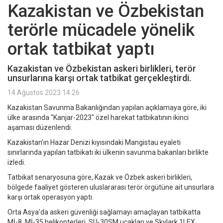
Kazakistan ve Özbekistan
terörle mücadele yönelik
ortak tatbikat yaptı
Kazakistan ve Özbekistan askeri birlikleri, terör
unsurlarına karşı ortak tatbikat gerçekleştirdi.
14 Ağustos 2023 14:26
Kazakistan Savunma Bakanlığından yapılan açıklamaya göre, iki
ülke arasında "Kanjar-2023" özel harekat tatbikatının ikinci
aşaması düzenlendi.
Kazakistan'ın Hazar Denizi kıyısındaki Mangistau eyaleti
sınırlarında yapılan tatbikatı iki ülkenin savunma bakanları birlikte
izledi.
Tatbikat senaryosuna göre, Kazak ve Özbek askeri birlikleri,
bölgede faaliyet gösteren uluslararası terör örgütüne ait unsurlara
karşı ortak operasyon yaptı.
Orta Asya'da askeri güvenliği sağlamayı amaçlayan tatbikatta
Mİ-8, Mİ-35 helikopterleri, SU-30SM uçakları ve Skylark 1LEX