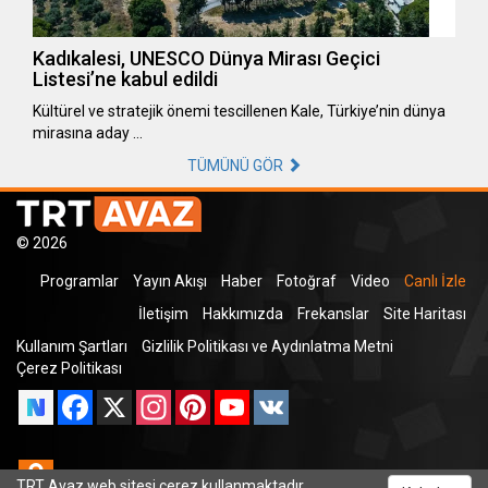
Kadıkalesi, UNESCO Dünya Mirası Geçici
Listesi’ne kabul edildi
Kültürel ve stratejik önemi tescillenen Kale, Türkiye’nin dünya
mirasına aday …
TÜMÜNÜ GÖR
© 2026
Programlar
Yayın Akışı
Haber
Fotoğraf
Video
Canlı İzle
İletişim
Hakkımızda
Frekanslar
Site Haritası
Kullanım Şartları
Gizlilik Politikası ve Aydınlatma Metni
Çerez Politikası
Facebook
X
Instagram
Pinterest
YouTube
VK
Odnoklassniki
TRT Avaz web sitesi çerez kullanmaktadır.