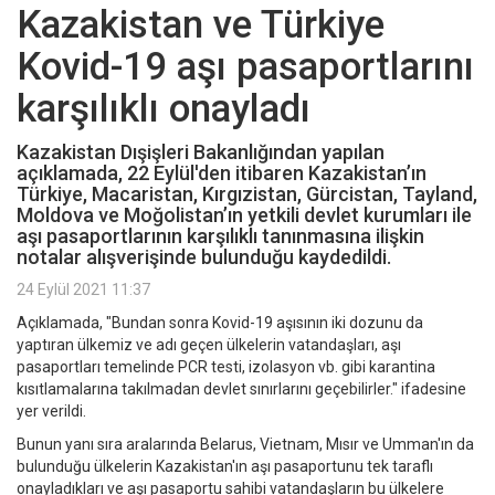
Kazakistan ve Türkiye
Kovid-19 aşı pasaportlarını
karşılıklı onayladı
Kazakistan Dışişleri Bakanlığından yapılan
açıklamada, 22 Eylül'den itibaren Kazakistan’ın
Türkiye, Macaristan, Kırgızistan, Gürcistan, Tayland,
Moldova ve Moğolistan’ın yetkili devlet kurumları ile
aşı pasaportlarının karşılıklı tanınmasına ilişkin
notalar alışverişinde bulunduğu kaydedildi.
24 Eylül 2021 11:37
Açıklamada, "Bundan sonra Kovid-19 aşısının iki dozunu da
yaptıran ülkemiz ve adı geçen ülkelerin vatandaşları, aşı
pasaportları temelinde PCR testi, izolasyon vb. gibi karantina
kısıtlamalarına takılmadan devlet sınırlarını geçebilirler." ifadesine
yer verildi.
Bunun yanı sıra aralarında Belarus, Vietnam, Mısır ve Umman'ın da
bulunduğu ülkelerin Kazakistan'ın aşı pasaportunu tek taraflı
onayladıkları ve aşı pasaportu sahibi vatandaşların bu ülkelere