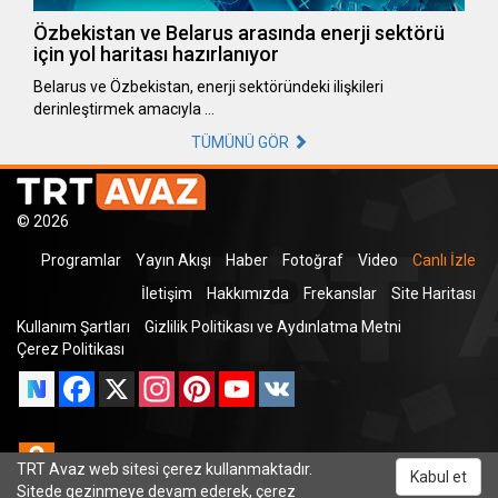
Özbekistan ve Belarus arasında enerji sektörü
için yol haritası hazırlanıyor
Belarus ve Özbekistan, enerji sektöründeki ilişkileri
derinleştirmek amacıyla …
TÜMÜNÜ GÖR
© 2026
Programlar
Yayın Akışı
Haber
Fotoğraf
Video
Canlı İzle
İletişim
Hakkımızda
Frekanslar
Site Haritası
Kullanım Şartları
Gizlilik Politikası ve Aydınlatma Metni
Çerez Politikası
Facebook
X
Instagram
Pinterest
YouTube
VK
Odnoklassniki
TRT Avaz web sitesi çerez kullanmaktadır.
Kabul et
Sitede gezinmeye devam ederek, çerez