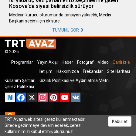
İki yılda üç kez parlamento seçimlerine giden
Kosova'da siyasi belirsizlik sürüyor
Meclisin kurucu oturumunda tansiyon yükseldi, Meclis
Başkanı seçimi için ek süre…
TÜMÜNÜ GÖR
© 2026
Programlar
Yayın Akışı
Haber
Fotoğraf
Video
Canlı İzle
İletişim
Hakkımızda
Frekanslar
Site Haritası
Kullanım Şartları
Gizlilik Politikası ve Aydınlatma Metni
Çerez Politikası
Facebook
X
Instagram
Pinterest
YouTube
VK
Odnoklassniki
TRT Avaz web sitesi çerez kullanmaktadır.
Kabul et
Sitede gezinmeye devam ederek, çerez
kullanımımızı kabul etmiş olursunuz.