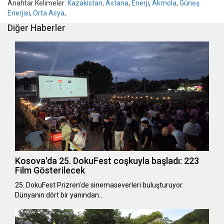
Anahtar Kelimeler:
Kazakistan
,
Astana
,
Enerji
,
Akmola
,
Güneş
Enerjisi
,
Orta Asya
,
Diğer Haberler
Kosova'da 25. DokuFest coşkuyla başladı: 223
Film Gösterilecek
25. DokuFest Prizren’de sinemaseverleri buluşturuyor.
Dünyanın dört bir yanından…